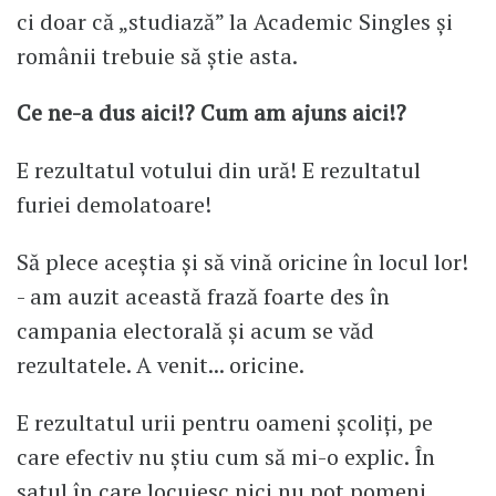
ci doar că „studiază” la Academic Singles și
românii trebuie să știe asta.
Ce ne-a dus aici!? Cum am ajuns aici!?
E rezultatul votului din ură! E rezultatul
furiei demolatoare!
Să plece aceștia și să vină oricine în locul lor!
- am auzit această frază foarte des în
campania electorală și acum se văd
rezultatele. A venit... oricine.
E rezultatul urii pentru oameni școliți, pe
care efectiv nu știu cum să mi-o explic. În
satul în care locuiesc nici nu pot pomeni