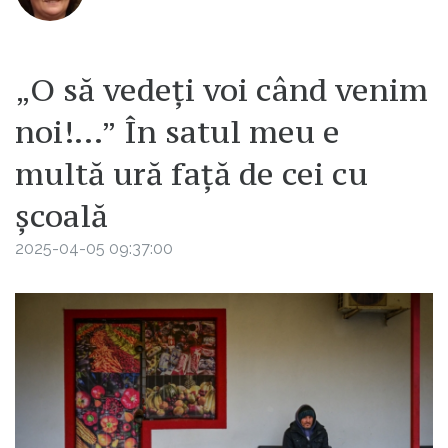
„O să vedeți voi când venim
noi!…” În satul meu e
multă ură față de cei cu
școală
2025-04-05 09:37:00