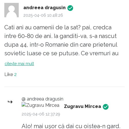
andreea dragusin
2025-04-06 10:48:26
Cati ani au oamenii de la sat? pai, credca
intre 60-80 de ani. Ia ganditi-va, s-a nascut
dupa 44, intr-o Romanie din care prietenul
sovietic luase ce se putuse. Ce vremuri au
trait ei? Pai, alea cu Petru Groza, Ana Pauker,
citește mai mult
Dej, Ceausescu. Au fost inregimentati in
Like
2
CAP-uri, de unde in ultimii ani ai
comunismului se fura... Ce sistem de valori
au acesti oameni? Nu au invatat de la nimeni
@ andreea dragusin
sa isi foloseaca mintea, chiar daca ar avea-o.
Zugravu Mircea
La nivelul lor mental (si nu zic educational)
2025-04-06 12:37:29
racnetele unor mitocance ca Ana Maria
Alo! mai ușor că dai cu oistea-n gard.