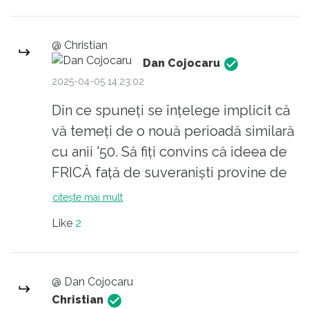
carturarilor".
@ Christian
Dan Cojocaru
2025-04-05 14:23:02
Din ce spuneți se înțelege implicit că
vă temeți de o nouă perioadă similară
cu anii '50. Să fiți convins că ideea de
FRICĂ față de suveraniști provine de
la propagandă, fiindcă e ceva
citește mai mult
nenatural. În loc să vă fie frică de
Like
2
derapajele democratice evidente ale
statului român din ultima perioadă, în
loc să ne fie frică de incompetența
@ Dan Cojocaru
actualilor guvernanți și de faptul că
Christian