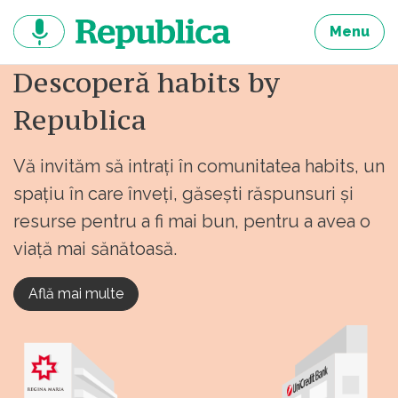
Sari
la
Menu
continut
Descoperă habits by
Republica
Vă invităm să intrați în comunitatea habits, un
spațiu în care înveți, găsești răspunsuri și
resurse pentru a fi mai bun, pentru a avea o
viață mai sănătoasă.
Află mai multe