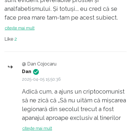
sunt evident preferabile prostiei și
analfabetismului. Și totuși... eu cred că se
face prea mare tam-tam pe acest subiect.
Atât deștepții cât și proștii pot fi surse de
citește mai mult
bine sau de rău pentru ceilalți. A propos, cei
Like
2
de la CCR, care au anulat în mod mizerabil
alegerile, evident că nu erau niște proști
neșcoliți... Și atenție! atât deștepții cât și
@ Dan Cojocaru
proștii pot avea DREPTATE uneori. Da,
Dan
uneori adevărul poate fi rostit (din intuiție,
2025-04-05 15:50:36
din har, din experiența de viață etc) și de
Adică cum, a ajuns un criptocomunist
gura unuia considerat prost. Deștepții au
să ne zică că „Să nu uităm că mișcarea
tendința să facă abuz de rațiune seacă în
legionară din secolul trecut a fost
detrimentul intuiției și ”bunului simț al
apanajul aproape exclusiv al tinerilor
pământului”. Dar rațiunea poate da și ea chix
școliți (inclusiv pe afară), inteligenți,
citește mai mult