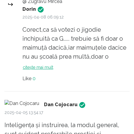
@ Zugravu Mircea
persecutati de gloata cu onomatopee, si se
Restul îi vedeți si-i auziți în reportajele
Dorin
vor retrage sau vor ajunge deportati. si in
de la mitinguri și adunaturi. Sunt
2025-04-08 06:09:12
scurt timp idiotii, imbecilii, cretinii si
elocventi. Sunt aceeași si
Corect,ca să votezi o jigodie
tulburatii se vor autoaprinde. atunci vom
antivaccinisti. Unii sunt profund
închipuită ca G..... trebuie să fi doar o
avea raiul pe pamant.
dezamăgiți și disperați, dar nimic nu
maimuță dacică,iar maimuțele dacice
justifică încrâncenarea cu care merg
nu au școală prea multă,doar o
ca oile după sarlatani.
spoială,
citește mai mult
Like
0
Dan Cojocaru
2025-04-05 13:54:17
Inteligența și instruirea, la modul general,