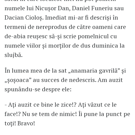
numele lui Nicușor Dan, Daniel Funeriu sau
Dacian Cioloș. Imediat mi-ar fi descriși în
termeni de nereprodus de către oameni care
de-abia reușesc să-și scrie pomelnicul cu
numele viilor și morților de dus duminica la
slujbă.
În lumea mea de la sat „anamaria gavrilă” și
„șoșoaca” au succes de nedescris. Am auzit
spunându-se despre ele:
- Ați auzit ce bine le zice!? Ați văzut ce le
face!? Nu se tem de nimic! Îi pune la punct pe
toți! Bravo!