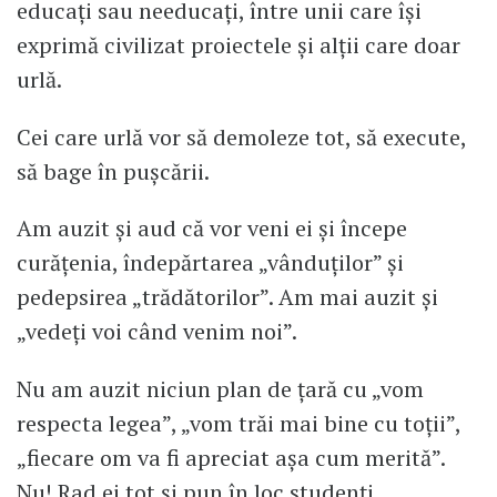
educați sau needucați, între unii care își
exprimă civilizat proiectele și alții care doar
urlă.
Cei care urlă vor să demoleze tot, să execute,
să bage în pușcării.
Am auzit și aud că vor veni ei și începe
curățenia, îndepărtarea „vânduților” și
pedepsirea „trădătorilor”. Am mai auzit și
„vedeți voi când venim noi”.
Nu am auzit niciun plan de țară cu „vom
respecta legea”, „vom trăi mai bine cu toții”,
„fiecare om va fi apreciat așa cum merită”.
Nu! Rad ei tot și pun în loc studenți