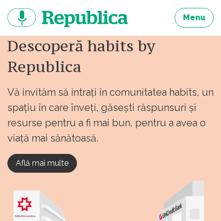
Sari
la
Menu
continut
Descoperă habits by
Republica
Vă invităm să intrați în comunitatea habits, un
spațiu în care înveți, găsești răspunsuri și
resurse pentru a fi mai bun, pentru a avea o
viață mai sănătoasă.
Află mai multe