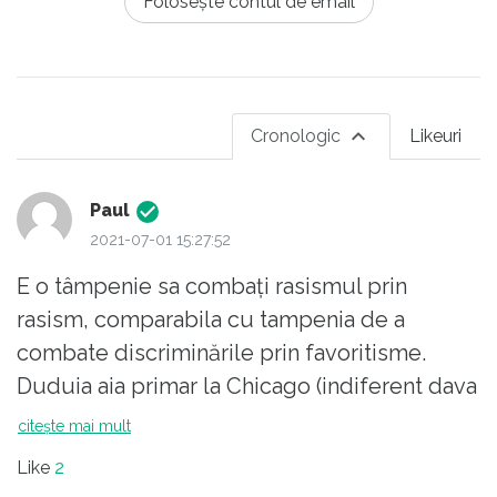
Folosește contul de email
Cronologic
Likeuri
Paul
2021-07-01 15:27:52
E o tâmpenie sa combați rasismul prin
rasism, comparabila cu tampenia de a
combate discriminările prin favoritisme.
Duduia aia primar la Chicago (indiferent dava
e de culoare sau incoloră si indiferent dacă
citește mai mult
se considera duduie sau dudui) arată ca de
Like
2
fapt e proasta de duduie. Iar administrația