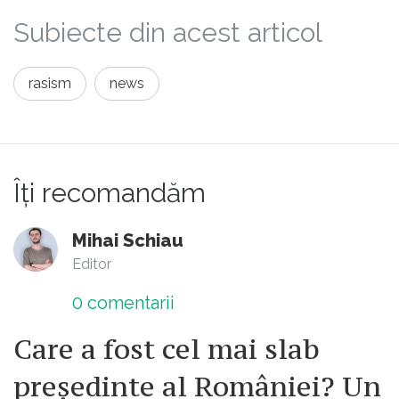
Presedintele Trump a avut dreptate
Subiecte din acest articol
cand a vrut sa reformeze clasa politica
din Washington si in special "deep
state".
rasism
news
Îți recomandăm
Mihai Schiau
Editor
0
comentarii
Care a fost cel mai slab
președinte al României? Un