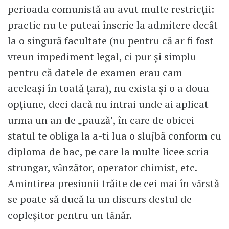
perioada comunistă au avut multe restricţii:
practic nu te puteai înscrie la admitere decȃt
la o singură facultate (nu pentru că ar fi fost
vreun impediment legal, ci pur şi simplu
pentru că datele de examen erau cam
aceleaşi în toată ţara), nu exista şi o a doua
opţiune, deci dacă nu intrai unde ai aplicat
urma un an de „pauză’, în care de obicei
statul te obliga la a-ti lua o slujbă conform cu
diploma de bac, pe care la multe licee scria
strungar, vȃnzător, operator chimist, etc.
Amintirea presiunii trăite de cei mai în vȃrstă
se poate să ducă la un discurs destul de
copleşitor pentru un tȃnăr.