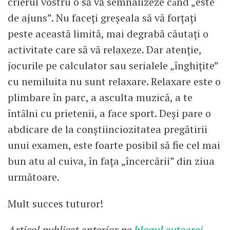
crierul vostru o să vă semnalizeze cȃnd „este
de ajuns”. Nu faceţi greşeala să vă forţaţi
peste această limită, mai degrabă căutaţi o
activitate care să vă relaxeze. Dar atenţie,
jocurile pe calculator sau serialele „înghiţite”
cu nemiluita nu sunt relaxare. Relaxare este o
plimbare în parc, a asculta muzică, a te
întȃlni cu prietenii, a face sport. Deşi pare o
abdicare de la conștiinciozitatea pregătirii
unui examen, este foarte posibil să fie cel mai
bun atu al cuiva, în faţa „încercării” din ziua
următoare.
Mult succes tuturor!
Articol publicat anterior pe
blogul autoarei