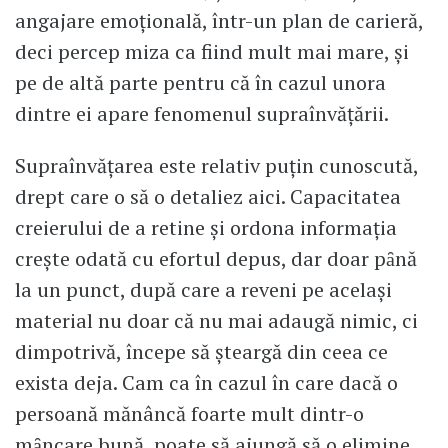
angajare emoţională, într-un plan de carieră,
deci percep miza ca fiind mult mai mare, şi
pe de altă parte pentru că în cazul unora
dintre ei apare fenomenul supraînvăţării.
Supraînvăţarea este relativ puţin cunoscută,
drept care o să o detaliez aici. Capacitatea
creierului de a retine şi ordona informaţia
creşte odată cu efortul depus, dar doar pȃnă
la un punct, după care a reveni pe acelaşi
material nu doar că nu mai adaugă nimic, ci
dimpotrivă, începe să şteargă din ceea ce
exista deja. Cam ca în cazul în care dacă o
persoană mănâncă foarte mult dintr-o
mȃncare bună, poate să ajungă să o elimine.