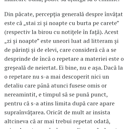
Din păcate, percepţia generală despre învăţat
este că „stai zi şi noapte cu burta pe carete”
(respectiv la birou cu notiţele în faţă). Acest
„zi şi noapte” este uneori luat ad litteram şi
de părinţi şi de elevi, care consideră că a se
desprinde de încă o repetare a materiei este o
greşeală de neiertat. Ei bine, nu e aşa. Dacă la
o repetare nu s-a mai descoperit nici un
detaliu care pȃnă atunci fusese omis or
nereamintit, e timpul să se pună punct,
pentru că s-a atins limita după care apare
supraînvăţarea. Oricȃt de mult ar insista
altcineva că ar mai trebui repetat odată,