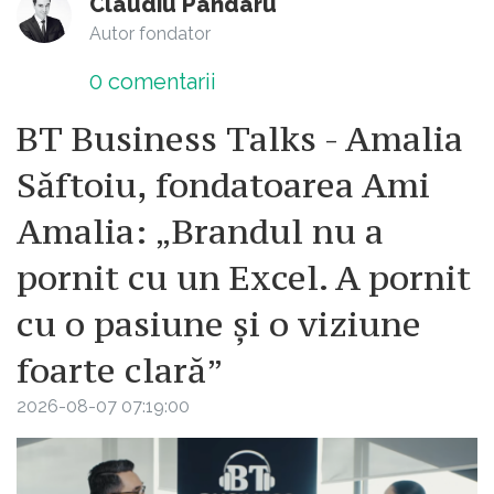
Claudiu Pândaru
Autor fondator
0
comentarii
BT Business Talks - Amalia
Săftoiu, fondatoarea Ami
Amalia: „Brandul nu a
pornit cu un Excel. A pornit
cu o pasiune și o viziune
foarte clară”
2026-08-07 07:19:00