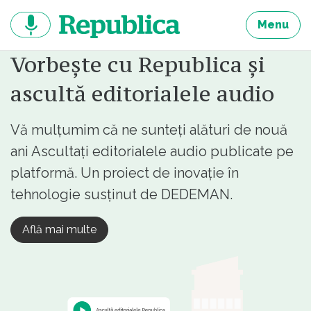
Sari
la
Menu
continut
Vorbește cu Republica și
ascultă editorialele audio
Vă mulțumim că ne sunteți alături de nouă
ani Ascultați editorialele audio publicate pe
platformă. Un proiect de inovație în
tehnologie susținut de DEDEMAN.
Află mai multe