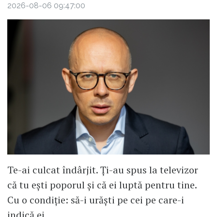
2026-08-06 09:47:00
Te-ai culcat îndârjit. Ți-au spus la televizor
că tu ești poporul și că ei luptă pentru tine.
Cu o condiție: să-i urăști pe cei pe care-i
indică ei.