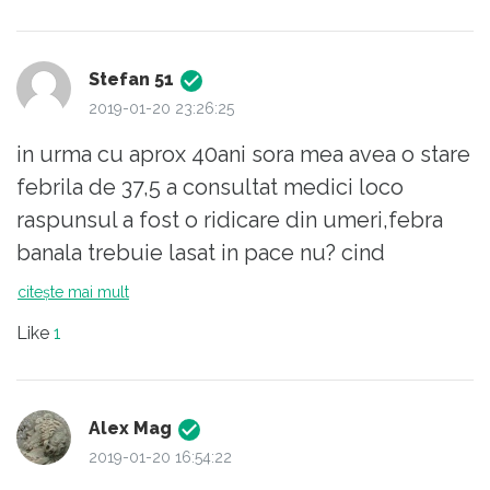
Leac 2, simplu dar mai puțin folosibil, unii ar
putea să strîmbe din nas, frecție cu țuică din
fructe, nu din cereale...
Stefan 51
2019-01-20 23:26:25
in urma cu aprox 40ani sora mea avea o stare
febrila de 37,5 a consultat medici loco
raspunsul a fost o ridicare din umeri,febra
banala trebuie lasat in pace nu? cind
incercarile de a ramine insarcinata au dat
citește mai mult
gres a fost saftuita de un medic rezident sa
Like
1
mearga la bucuresti la profesorul
dinsului,rezultatul?acea stare usor febrila
era rezultatul unei infectii abdominale a
Alex Mag
urmat operatia si i s-a extirpat uter ovare si
2019-01-20 16:54:22
1,5m de intestin subtire,1an jumate te