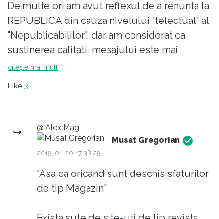
De multe ori am avut reflexul de a renunta la
neglijat o banala stare febrila a adus-o la
REPUBLICA din cauza nivelului "telectual" al
marginea gropii a fost operata in al 12 ceas
"Nepublicabililor", dar am considerat ca
cum se zice,
sustinerea calitatii mesajului este mai
importanta. Asa ca oricand sunt deschis
citește mai mult
sfaturilor de tip Magazin chiar si jenante (se
Like
3
citesc si se memoreaza usor) pt. ca nimeni
nu ma obliga sa le citesc si cu atat mai mult
sa respund la ele. Vive la'Republigue.
@ Alex Mag
Musat Gregorian
2019-01-20 17:38:29
"Asa ca oricand sunt deschis sfaturilor
de tip Magazin"
Exista sute de site-uri de tip revista