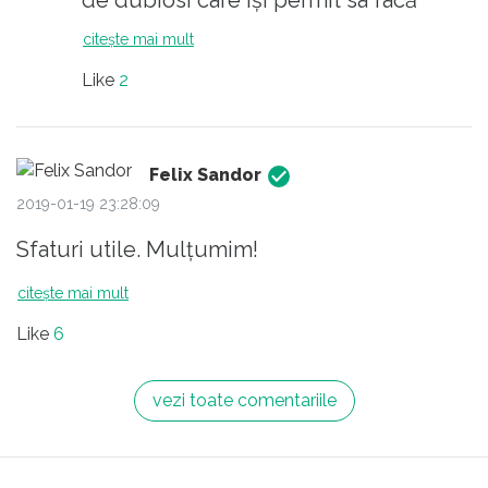
de dubiosi care își permit sa facă
"educație medicala"?
citește mai mult
Like
2
Felix Sandor
2019-01-19 23:28:09
Sfaturi utile. Mulțumim!
citește mai mult
Like
6
vezi toate comentariile