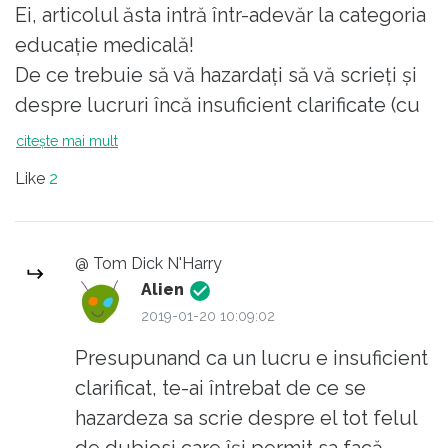
Ei, articolul ăsta intră într-adevăr la categoria
antiinflamatorii. Dar e folosit cel mai
educație medicală!
des ca antitermic.
De ce trebuie să vă hazardați să vă scrieți și
Nici eu n-aș lua nimic la 37,5 dacă mi-
despre lucruri încă insuficient clarificate (cu
e clar că am văzut doar un pic lupul.
3 articole în urmă, la punctul 2)?
citește mai mult
Să nu amestecăm tratatul cu
articolele de popularizare, extrem de
Like
2
necesare. În care trebuie explicat pe
limba omului. Finețurile sunt pentru
cunoscători, care evident au cu totul
@ Tom Dick N'Harry
Alien
alte surse și nu se informează de pe
2019-01-20 10:09:02
Republica...
Presupunand ca un lucru e insuficient
clarificat, te-ai întrebat de ce se
hazardeza sa scrie despre el tot felul