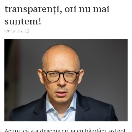
transparenți, ori nu mai
suntem!
ieri la ora 13
Acum, că s-a deschis cutia cu bâzdâci, aștept