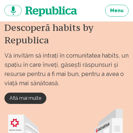
Sari
la
Menu
continut
Descoperă habits by
Republica
Vă invităm să intrați în comunitatea habits, un
spațiu în care înveți, găsești răspunsuri și
resurse pentru a fi mai bun, pentru a avea o
viață mai sănătoasă.
Află mai multe