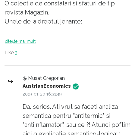
O colectie de constatari si sfaturi de tip
revista Magazin.
Unele de-a dreptul jenante:
"Măsurile antitermice înseamnă paracetamol,
citește mai mult
un antiinflamator (spre exemplu ibuprofen),
Like
3
un derivat de metamizol (algocalmin)"
Paracetamolul este si el un antiinflamator,
doctore, iar ibuprofenul este utilizat in febra
@ Musat Gregorian
pentru efectul sau... antitermic, nu
AustrianEconomics
antiinflamator, lol
2019-01-20 16:31:49
Da, serios. Ati vrut sa faceti analiza
"O febră poate fi lăsată în pace, fără a se lua
semantica pentru "antitermic" si
măsuri antitermice. Organismul controlează
"antiinflamator", sau ce ?! Atunci poftim
mai bine infecțiile la o temperatură puțin mai
aici o explicatie semantico-logica: 1.