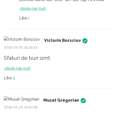
"Magazin" care publica tot felul de
citește mai mult
gogomanii, si care va pot satisface
Like
1
setea de cunoastere.
La republica.ro ne asteptam insa ca
Victorin Borsciov
profesionistii care publica sa-si
2019-01-20 14:29:24
respecte statutul asumat.
Sfaturi de bun simt.
citește mai mult
Like
3
Musat Gregorian
2019-01-20 14:20:45