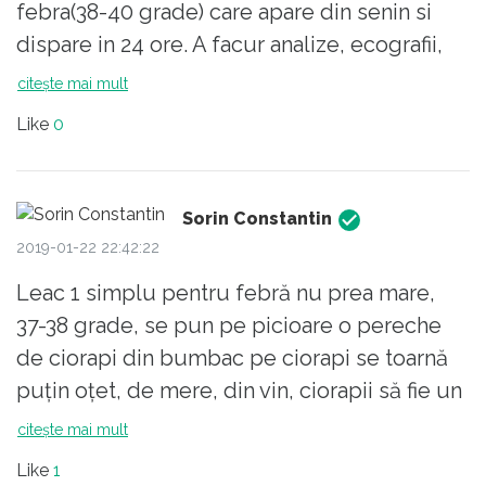
febra(38-40 grade) care apare din senin si
dispare in 24 ore. A facur analize, ecografii,
nu s-a gasit nicio explicatie. Acum are 22 de
citește mai mult
ani si nu stiu cum sa primim o explicatie. Ar
Like
0
putea fi o alergie? Nu are alt simptom decat
frisoane si stare febrila. Multa sanatate
tuturor!
Sorin Constantin
2019-01-22 22:42:22
Leac 1 simplu pentru febră nu prea mare,
37-38 grade, se pun pe picioare o pereche
de ciorapi din bumbac pe ciorapi se toarnă
puțin oțet, de mere, din vin, ciorapii să fie un
pic umezi, în cîteva ore febra va scădea.
citește mai mult
Like
1