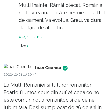
Mi-am invatat copiii romana, continuam sa
Mulți înainte! Rămâi plecat. România
vorbim romaneste acasa, imi iubesc tara de
nu te vrea înapoi. Are nevoie de altfel
origini si o vizitez de cate ori pot - dar nu as
de oameni. Va evolua. Greu, va dura,
mai putea trai in Romania.
dar fără de alde tine.
Trist si pacat.
citește mai mult
Asta e...
Like
0
Viata merge inainte.
my2c
Ioan Coanda
2022-12-01 16:20:43
La Multi Romaniei si tuturor romanilor!
Foarte frumos spus din suflet ceea ce ne
este comun noua romanilor, si de ce ne
iubim tara. Desi sunt plecat de 26 de ani in