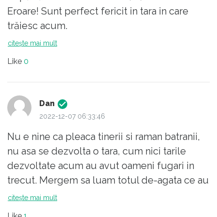
Eroare! Sunt perfect fericit in tara in care
trăiesc acum.
Singura tristețe este cand mai vad știri din
citește mai mult
Romania. "Tot o tara de prosti", îmi spun.
Like
0
Si iar mă bucur că nu mai sunt in clasa cu
prosti :-)
PS: argumente in susținerea a ce spun sunt...
Dan
milioane.
2022-12-07 06:33:46
Urăsc generalizarea, dar cifrele nu mint. Nici
Nu e nine ca pleaca tinerii si raman batranii,
rezultatele concrete din ultimii 32 de ani.
nu asa se dezvolta o tara, cum nici tarile
Pentru a atenua comentariile tembele, va fac
dezvoltate acum au avut oameni fugari in
cunoscut ca am fot unul din cei care mi-am
trecut. Mergem sa luam totul de-agata ce au
petrecut zilele si nopțile pe străzile
facut altii in loc sa muncim la noi acasa si ne
citește mai mult
Bucureștiului in preajma unui anumit
intrebam de ce tara e saraca. Inainte de 90
Crăciun - si nu am așteptat si in nici un caz
Like
1