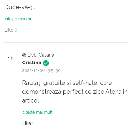
interesante pe lângă “viața normala” vs cea
Duce-vă-ți.
procent care este sub jumătate nu poate sa
din România. Mai putina drama deci vizavi de
ia o decizie care implica întregul. 4. PISA. 5.
acest subiect, as recomanda :)
citește mai mult
foarte probabil sunteți intr-o minoritate de
Like
0
sub 5-8% din totalul populației. 6. stați in fata
calculatorului in loc sa va cereți îndreptățita
stare de normalitate.
@ Liviu Catana
Cristina
2022-12-06 19:51:30
Răutăți gratuite și self-hate, care
demonstrează perfect ce zice Atena in
articol
citește mai mult
Like
1