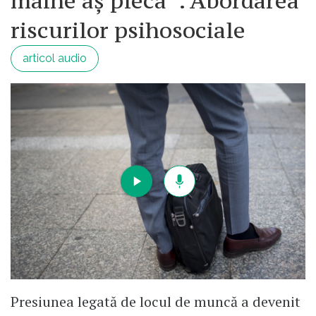
mâine aș pleca’’. Abordarea
riscurilor psihosociale
articol audio
Presiunea legată de locul de muncă a devenit