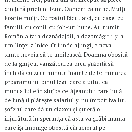
din țară prieteni buni. Oameni ca mine. Mulți.
Foarte mulți. Cu rostul făcut aici, cu case, cu
familii, cu copii, cu job-uri bune. Au numit
România țara deznădejdii, a dezamăgirii și a
umilinței zilnice. Oriunde ajungi, cineva
simte nevoia să te umilească. Doamna obosită
de la ghișeu, vânzătoarea prea grăbită să
închidă cu zece minute înainte de terminarea
programului, omul legii care a uitat că
munca lui e în slujba cetățeanului care lună
de lună îi plătește salariul și nu împotriva lui,
șoferul care dă un claxon și șuieră o
înjurătură în speranța că asta va grăbi mama
care își împinge obosită căruciorul pe