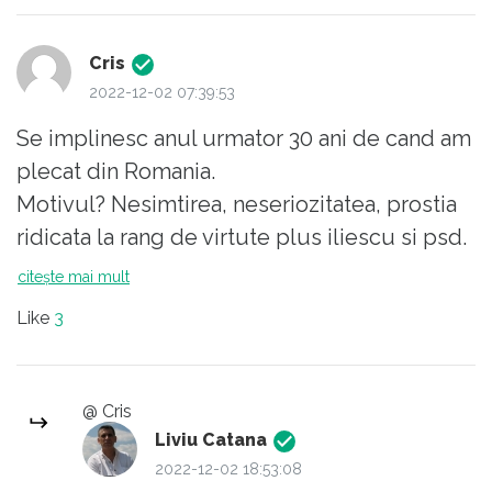
Cris
2022-12-02 07:39:53
Se implinesc anul urmator 30 ani de cand am
plecat din Romania.
Motivul? Nesimtirea, neseriozitatea, prostia
ridicata la rang de virtute plus iliescu si psd.
Am ales sa plec cat se poate mai departe.
citește mai mult
Am emigrat, nu am fost transfug. Nu m-am
Like
3
uitat o clipa inapoi si nu am regretat.
Am ales sa traiesc un trai NORMAL. Nu cred
ca poti intelege ce inseamna sa traiesti
@ Cris
normal daca ai stat doar in Romania (cu
Liviu Catana
regret spun asta).
2022-12-02 18:53:08