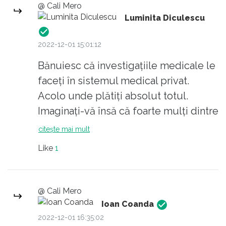
@ Cali Mero
Luminita Diculescu
2022-12-01 15:01:12
Bănuiesc că investigațiile medicale le
faceți în sistemul medical privat.
Acolo unde plătiți absolut totul.
Imaginați-vă însă că foarte mulți dintre
români nu-și permit să plătească nici
citește mai mult
măcar pentru un set de analize de
Like
1
sânge. Acești foarte mulți români
despre care vă vorbesc sunt oameni
care muncesc din greu, de multe ori
@ Cali Mero
chiar mai mult de 8 ore pe zi, iar din
Ioan Coanda
salariu li se oprește lunar un procent
2022-12-01 16:35:02