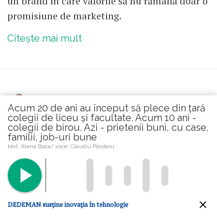
un brand în care valorile să nu rămână doar o
promisiune de marketing.
Citește mai mult
Florin Negruțiu
Acum 20 de ani au început să plece din țară
Autor fondator
colegii de liceu și facultate. Acum 10 ani -
colegii de birou. Azi - prietenii buni, cu case,
4
comentarii
familii, job-uri bune
text: Atena Boca/ voce: Claudiu Pândaru
O linguriță de ură pe inima
goală
2026-08-06 09:47:00
DEDEMAN susține inovația în tehnologie