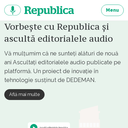
Sari
la
Menu
continut
Vorbește cu Republica și
ascultă editorialele audio
Vă mulțumim că ne sunteți alături de nouă
ani Ascultați editorialele audio publicate pe
platformă. Un proiect de inovație în
tehnologie susținut de DEDEMAN.
Află mai multe