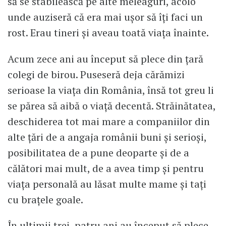
să se stabilească pe alte meleaguri, acolo
unde auziseră că era mai ușor să îți faci un
rost. Erau tineri și aveau toată viața înainte.
Acum zece ani au început să plece din țară
colegi de birou. Puseseră deja cărămizi
serioase la viața din România, însă tot greu li
se părea să aibă o viață decentă. Străinătatea,
deschiderea tot mai mare a companiilor din
alte țări de a angaja românii buni și serioși,
posibilitatea de a pune deoparte și de a
călători mai mult, de a avea timp și pentru
viața personală au lăsat multe mame și tați
cu brațele goale.
În ultimii trei, patru ani au început să plece