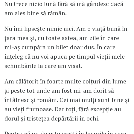
Nu trece nicio lună fără să mă gândesc dacă
am ales bine să rămân.
Nu îmi lipsește nimic aici. Am o viață bună în
țara mea și, cu toate astea, am zile în care
mi-aș cumpăra un bilet doar dus. În care
înțeleg că nu voi apuca pe timpul vieții mele
schimbările la care am visat.
Am călătorit în foarte multe colțuri din lume
și peste tot unde am fost mi-am dorit să
întâlnesc și români. Cei mai mulți sunt bine și
au vieți frumoase. Dar toți, fără excepție au
dorul și tristețea depărtării în ochi.
Pentru că nu doar tu crești în locurile în care