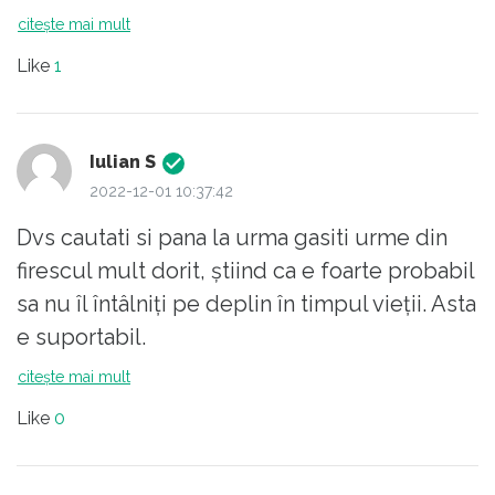
numeri si binecuvantarile, nu doar
citește mai mult
eu sunt in Canada de 26 de ani!
blestemele. La multi ani!
Like
1
Iulian S
2022-12-01 10:37:42
Dvs cautati si pana la urma gasiti urme din
firescul mult dorit, știind ca e foarte probabil
sa nu îl întâlniți pe deplin în timpul vieții. Asta
e suportabil.
Copiii nostri însă vor fi intr-o situație mai
citește mai mult
proasta, iar asta nu mai e suportabil...
Like
0