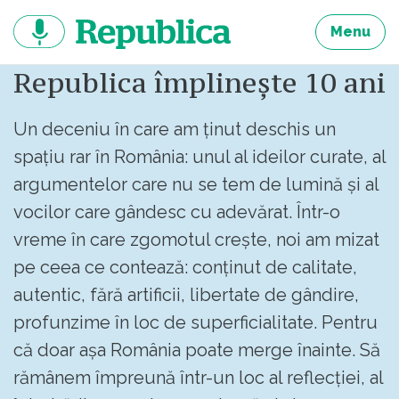
Sari
la
Menu
continut
Republica împlinește 10 ani
Un deceniu în care am ținut deschis un
spațiu rar în România: unul al ideilor curate, al
argumentelor care nu se tem de lumină și al
vocilor care gândesc cu adevărat. Într-o
vreme în care zgomotul crește, noi am mizat
pe ceea ce contează: conținut de calitate,
autentic, fără artificii, libertate de gândire,
profunzime în loc de superficialitate. Pentru
că doar așa România poate merge înainte. Să
rămânem împreună într-un loc al reflecției, al