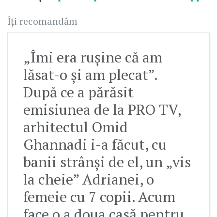
Îți recomandăm
„Îmi era rușine că am
lăsat-o și am plecat”.
După ce a părăsit
emisiunea de la PRO TV,
arhitectul Omid
Ghannadi i-a făcut, cu
banii strânși de el, un „vis
la cheie” Adrianei, o
femeie cu 7 copii. Acum
face o a doua casă pentru