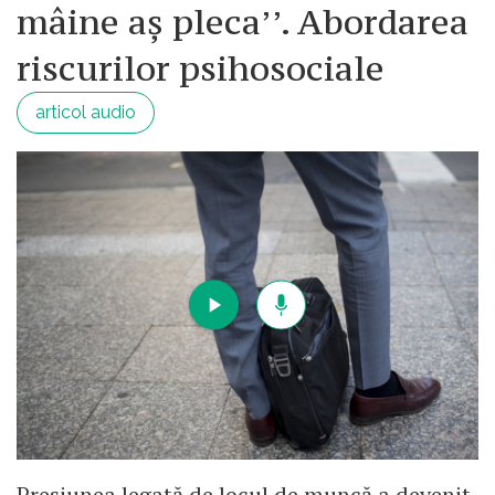
mâine aș pleca’’. Abordarea
riscurilor psihosociale
articol audio
Presiunea legată de locul de muncă a devenit