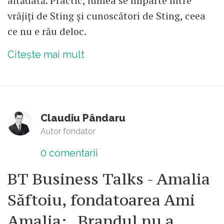
altădată. Practic, lumea se împarte între
vrăjiți de Sting și cunoscători de Sting, ceea
ce nu e rău deloc.
Citește mai mult
Claudiu Pândaru
Autor fondator
0
comentarii
BT Business Talks - Amalia
Săftoiu, fondatoarea Ami
Amalia: „Brandul nu a