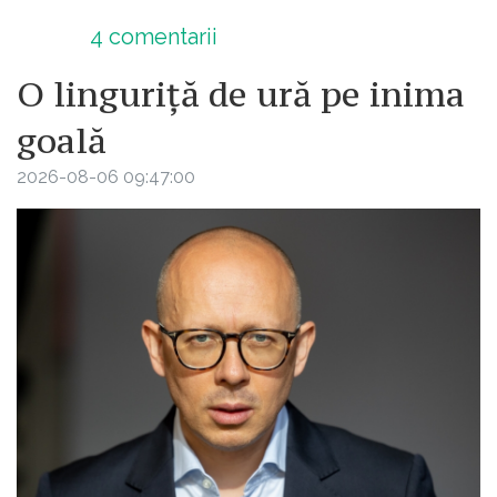
4
comentarii
O linguriță de ură pe inima
goală
2026-08-06 09:47:00