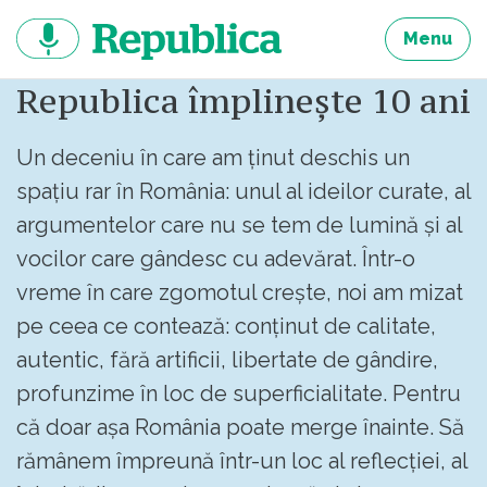
Sari
la
Menu
continut
Republica împlinește 10 ani
Un deceniu în care am ținut deschis un
spațiu rar în România: unul al ideilor curate, al
argumentelor care nu se tem de lumină și al
vocilor care gândesc cu adevărat. Într-o
vreme în care zgomotul crește, noi am mizat
pe ceea ce contează: conținut de calitate,
autentic, fără artificii, libertate de gândire,
profunzime în loc de superficialitate. Pentru
că doar așa România poate merge înainte. Să
rămânem împreună într-un loc al reflecției, al