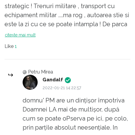
strategic ! Trenuri militare , transport cu
echipament militar ....ma rog , autoarea stie si
este la zi cu ce se poate intampla ! De parca
apartine unor servicii ...Ma uimeste
citește mai mult
pregatirea militara temeinica in care face
Like
1
aprecieri privind izbucnirea unui razboi, ma
uimeste pregatirea medicala apropo de
articolele referitoare la vaccinare , spune ca
@ Petru Mirea
este socata de aparitia unui partid care nu-i
Gandalf
este ei drag .Vezi-ti de gainile tale din curte
2022-01-21 14:22:57
Luminițo ...Sincer cred , esti bolnava !
domnu' PM are un dințișor împotriva
Doamnei LA mai de multișor, după
cum se poate oPserva pe ici, pe colo,
prin parțile absolut neesențiale. In