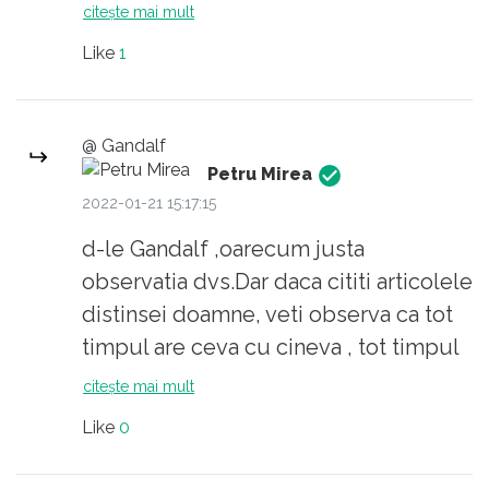
româneasca noua s-ar spune ca are un
citește mai mult
bias :D:D:D
Like
1
@ Gandalf
Petru Mirea
2022-01-21 15:17:15
d-le Gandalf ,oarecum justa
observatia dvs.Dar daca cititi articolele
distinsei doamne, veti observa ca tot
timpul are ceva cu cineva , tot timpul
impunge pe cineva , tot timpul este
citește mai mult
impotriva cuiva sau a ceva, iar
Like
0
cateodata ai impresia ca delireaza.Nu
stiu daca este normal ; spre deosebire