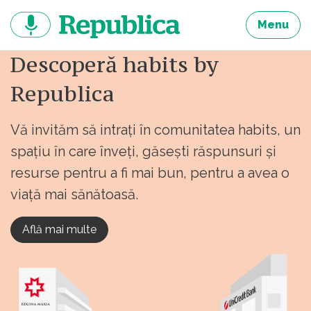
Sari
la
Menu
continut
Descoperă habits by
Republica
Vă invităm să intrați în comunitatea habits, un
spațiu în care înveți, găsești răspunsuri și
resurse pentru a fi mai bun, pentru a avea o
viață mai sănătoasă.
Află mai multe