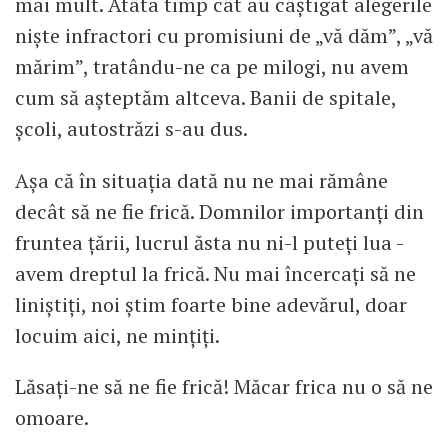
mai mult. Atâta timp cât au câștigat alegerile
niște infractori cu promisiuni de „vă dăm”, „vă
mărim”, tratându-ne ca pe milogi, nu avem
cum să așteptăm altceva. Banii de spitale,
școli, autostrăzi s-au dus.
Așa că în situația dată nu ne mai rămâne
decât să ne fie frică. Domnilor importanți din
fruntea țării, lucrul ăsta nu ni-l puteți lua -
avem dreptul la frică. Nu mai încercați să ne
liniștiți, noi știm foarte bine adevărul, doar
locuim aici, ne mințiți.
Lăsați-ne să ne fie frică! Măcar frica nu o să ne
omoare.