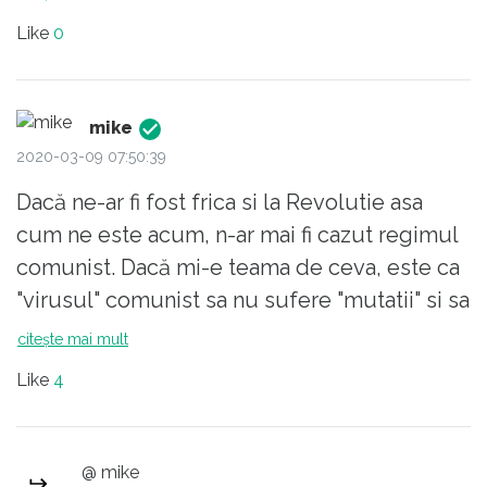
Like la articol.
Like
0
mike
2020-03-09 07:50:39
Dacă ne-ar fi fost frica si la Revolutie asa
cum ne este acum, n-ar mai fi cazut regimul
comunist. Dacă mi-e teama de ceva, este ca
"virusul" comunist sa nu sufere "mutatii" si sa
fie mai agresiv a doua oară.
citește mai mult
Like
4
@ mike