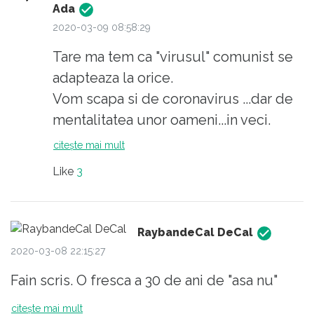
Ada
2020-03-09 08:58:29
Tare ma tem ca "virusul" comunist se
adapteaza la orice.
Vom scapa si de coronavirus ...dar de
mentalitatea unor oameni...in veci.
citește mai mult
Like
3
RaybandeCal DeCal
2020-03-08 22:15:27
Fain scris. O fresca a 30 de ani de "asa nu"
citește mai mult