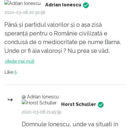
10%. Între timp, celelalte patologii nu
Adrian Ionescu
pleacă în concediu. Câteva zeci de
2020-03-08 20:30:56
mii, sau poate doar chiar mii, de
Până și partidul valorilor și o așa zisă
persoane pozitive pot duce la colaps
speranță pentru o Românie civilizată e
un sistem de sănătate deja șubred.
condusă de o mediocritate pe nume Barna.
În nordul Italiei, care nu este China, se
Unde or fi ăia valoroși ? Nu prea se văd.
va ajunge în curând la o problemă
citește mai mult
etică: se dă prioritate la AT în ordinea
sosiri, sau ținând cont de șansele de
Like
5
însănătoșire?
@ Adrian Ionescu
Horst Schuller
2020-03-08 21:45:39
Domnule Ionescu, unde va situati in