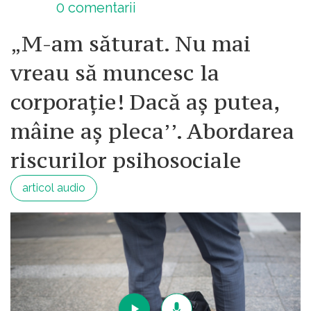
0
comentarii
jumatate de an dupa alegerile
prezidentiale ea n-a mai fost amintita,
„M-am săturat. Nu mai
parca pe masura ce se apropie
vreau să muncesc la
urmatoarea campanie elctorala
subiectul se redescopera.
corporație! Dacă aș putea,
mâine aș pleca’’. Abordarea
riscurilor psihosociale
articol audio