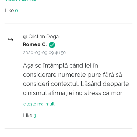
60 - 69 years old: 16% of deaths
Like
0
Asadar masuri de igiena personala si
protejati bunicii! Pentru adultii sanatosi si
copii e ca o raceala, no stress!
@ Cristian Dogar
Romeo C.
2020-03-09 09:46:50
Așa se întâmplă când iei în
considerare numerele pure fără să
consideri contextul. Lăsând deoparte
cinismul afirmației no stress că mor
doar bătrânii, problema epidemiei
citește mai mult
actuale nu este numărul de decese ci
Like
3
numărul de persoane care au nevoie
de îngrijiri în terapie intensivă: cam