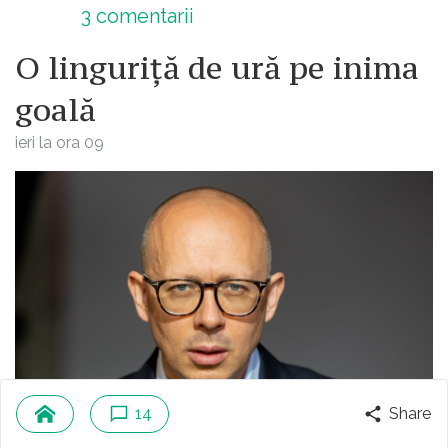
3
comentarii
O linguriță de ură pe inima
goală
ieri la ora 09
14
Share