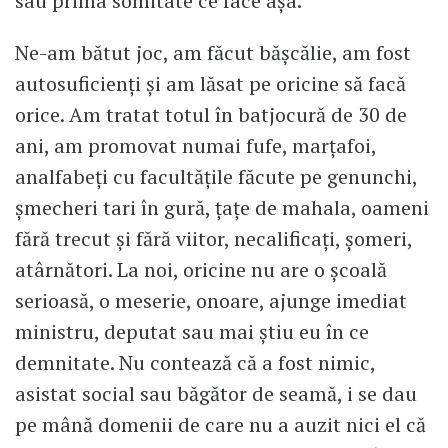
sau prima somitate ce face așa.
Ne-am bătut joc, am făcut bășcălie, am fost
autosuficienți și am lăsat pe oricine să facă
orice. Am tratat totul în batjocură de 30 de
ani, am promovat numai fufe, marțafoi,
analfabeți cu facultățile făcute pe genunchi,
șmecheri tari în gură, țațe de mahala, oameni
fără trecut și fără viitor, necalificați, șomeri,
atârnători. La noi, oricine nu are o școală
serioasă, o meserie, onoare, ajunge imediat
ministru, deputat sau mai știu eu în ce
demnitate. Nu contează că a fost nimic,
asistat social sau băgător de seamă, i se dau
pe mână domenii de care nu a auzit nici el că