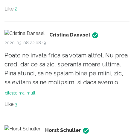
Like
2
Cristina Danasel
2020-03-08 22:08:19
Poate ne invata frica sa votam altfel. Nu prea
cred, dar ce sa zic, speranta moare ultima.
Pina atunci, sa ne spalam bine pe miini, zic,
sa evitam sa ne molipsim, si daca avem o
urma de bun simt, sa nu mintim si sa nu-i
citește mai mult
molipsim, din nesimtire si nepasare, pe altii.
Like
3
Ce se intimpla acum in Italia, incompetenta
autoritatilor si inconstienta unei mari parti a
populatiei, ar trebui sa ne fie invatatura de
Horst Schuller