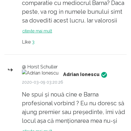
comparatie cu mediocrul Barna? Daca
peste, va rog in numele bunului simt
sa dovediti acest lucru. Iar valorosii
partidului se vad acolo unde nu se
citește mai mult
vede Antena3 sau RTV.
Like
3
@ Horst Schuller
Adrian Ionescu
2020-03-09 03:20:26
Ne spui și nouă cine e Barna
profesional vorbind ? Eu nu doresc să
ajung premier sau președinte, îmi văd
locul așa că menționarea mea nu-și
are locul. Parcă a făcut ceva