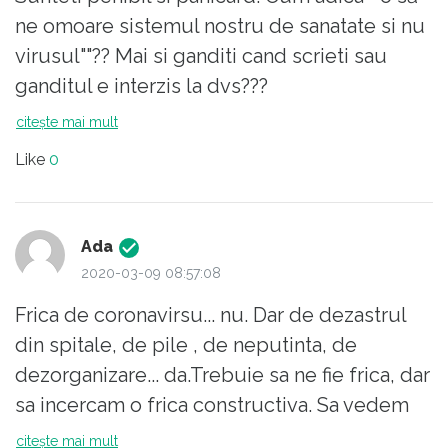
ne omoare sistemul nostru de sanatate si nu
virusul""?? Mai si ganditi cand scrieti sau
ganditul e interzis la dvs???
citește mai mult
Like
0
Ada
2020-03-09 08:57:08
Frica de coronavirsu... nu. Dar de dezastrul
din spitale, de pile , de neputinta, de
dezorganizare... da.Trebuie sa ne fie frica, dar
sa incercam o frica constructiva. Sa vedem
ce se mai poate face de acum inainte.
citește mai mult