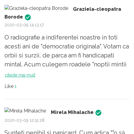
Graziela-cleopatra
Borode
2020-03-09 14:13:17
O radiografie a indiferentei noastre in toti
acesti ani de "democratie originala". Votam ca
orbii si surzii, de parca am fi handicapati
mintal. Acum culegem roadele "noptii mintii
noastre"!
citește mai mult
Like
1
Mirela Mihalache
2020-03-09 12:51:28
Sunteti penibil si panicard. Cum adica ""o să