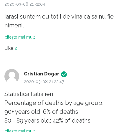
mine.
2020-03-08 21:32:04
Iarasi suntem cu totii de vina ca sa nu fie
nimeni.
citește mai mult
Like
2
Cristian Dogar
2020-03-08 21:22:47
Statistica Italia ieri
Percentage of deaths by age group:
90+ years old: 6% of deaths
80 - 89 years old: 42% of deaths
70 - 79 years old: 35% of deaths
citește mai mult