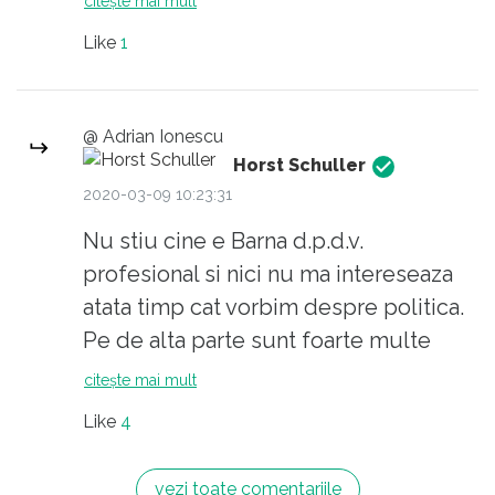
citește mai mult
combinații cu fonduri europene
Like
1
împreună cu soră-sa iar asta nu aș
trece-o la realizări.
@ Adrian Ionescu
Horst Schuller
2020-03-09 10:23:31
Nu stiu cine e Barna d.p.d.v.
profesional si nici nu ma intereseaza
atata timp cat vorbim despre politica.
Pe de alta parte sunt foarte multe
meserii si domenii de activitate in care
citește mai mult
majoritatea celor din breasla sunt
Like
4
foarte buni fara sa fie cunoscuti. Stiti
cine sunt primii trei piloti Tarom sau
vezi toate comentariile