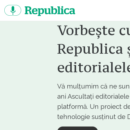
Sari
la
continut
Vorbește c
Republica ș
editorialel
Vă mulțumim că ne sunte
ani Ascultați editorialel
platformă. Un proiect de
tehnologie susținut d