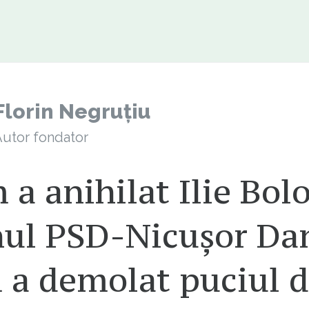
Florin Negruțiu
utor fondator
a anihilat Ilie Bol
nul PSD-Nicușor Dan
 a demolat puciul d