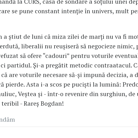
andă la CURS, casa de sondare a soțului unei de
care se pune constant intenție în univers, mult p
.
n a știut de luni că miza zilei de marți nu va fi m
erdută, liberalii nu reușiseră să negocieze nimic,
refuzat să ofere “cadouri” pentru voturile eventual
, ci partidul. Și-a pregătit metodic contraatacul. 
că are voturile necesare să-și impună decizia, a 
ă pierde. Asta i-a scos pe puciști la lumină: Predo
liuc, Veștea și - într-o revenire din surghiun, de
 teribil - Rareș Bogdan!
andăm