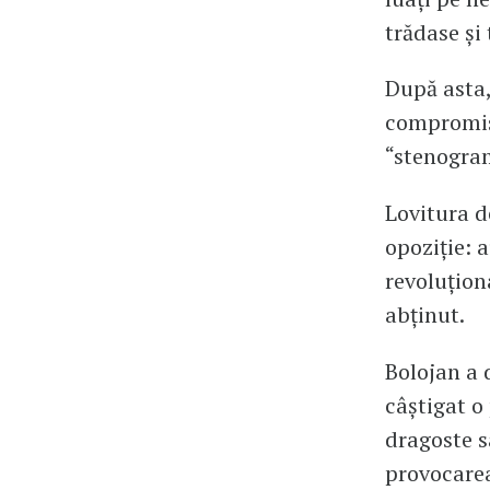
trădase și
După asta,
compromis,
“stenogram
Lovitura de
opoziție: 
revoluțion
abținut.
Bolojan a 
câștigat o
dragoste s
provocarea