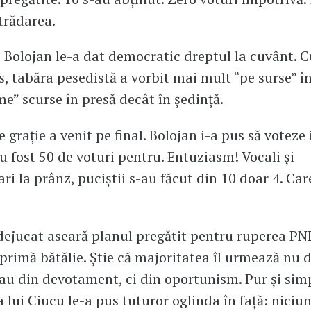
 trădarea.
 Bolojan le-a dat democratic dreptul la cuvânt. C
 tabăra pesedistă a vorbit mai mult “pe surse” î
e” scurse în presă decât în ședință.
 grație a venit pe final. Bolojan i-a pus să voteze 
au fost 50 de voturi pentru. Entuziasm! Vocali și
ari la prânz, puciștii s-au făcut din 10 doar 4. Car
dejucat aseară planul pregătit pentru ruperea PN
 primă bătălie. Ştie că majoritatea îl urmează nu 
au din devotament, ci din oportunism. Pur și sim
 lui Ciucu le-a pus tuturor oglinda în față: niciu