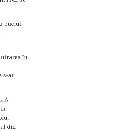
u puciul
n
intrarea în
e s-au
L. A
din
plu,
nul din