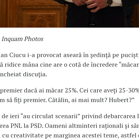
: Inquam Photos
an Ciucu i-a provocat aseară în ședință pe pucișt
să ridice mâna cine are o cotă de încredere “măcar
încheiat discuția.
ii premier dacă ai măcar 25%. Cei care aveți 25-30%,
ăm să fiți premier. Cătălin, ai mai mult? Hubert?”
 de ieri “au circulat scenarii” privind debarcarea 
erea PNL la PSD. Oameni altminteri raționali și săn
 cu creativitate pe marginea acestei teme, astfel 