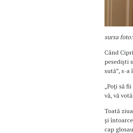
sursa foto
Când Cipri
pesediști 
sută”, s-a 
„Poți să f
vă, vă vot
Toată ziua
și întoarc
cap glosau