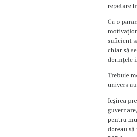
repetare f
Ca o paran
motivaționa
suficient s
chiar să s
dorințele i
Trebuie me
univers au
Ieșirea pr
guvernare,
pentru mul
doreau să 