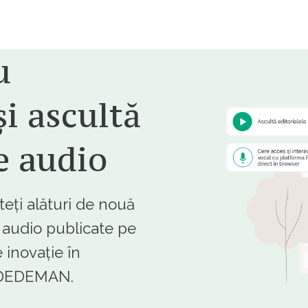
u
i ascultă
e audio
ți alături de nouă
e audio publicate pe
 inovație în
e DEDEMAN.