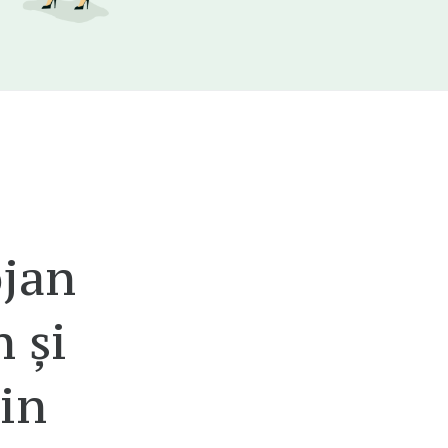
ojan
 și
in