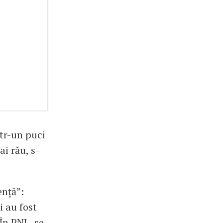
tr-un puci
ai rău, s-
ență”:
i au fost
 În PNL, se