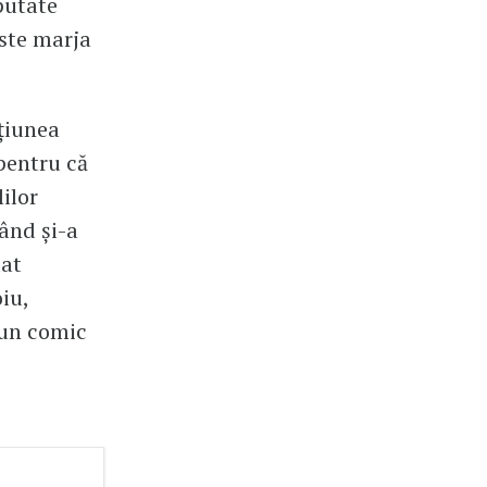
putate
este marja
oțiunea
 pentru că
ilor
Când și-a
dat
iu,
 un comic