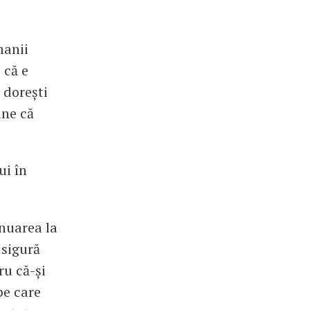
manii
 că e
e dorești
une că
ui în
inuarea la
 sigură
ru că-și
pe care