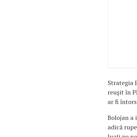
Strategia 
reușit în 
ar fi întor
Bolojan a 
adică rupe
luați pe n