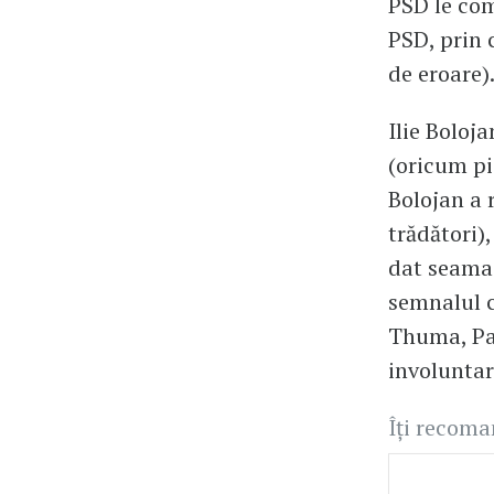
PSD le com
PSD, prin 
de eroare)
Ilie Boloja
(oricum pi
Bolojan a 
trădători)
dat seama 
semnalul c
Thuma, Pau
involuntar
Îți recom