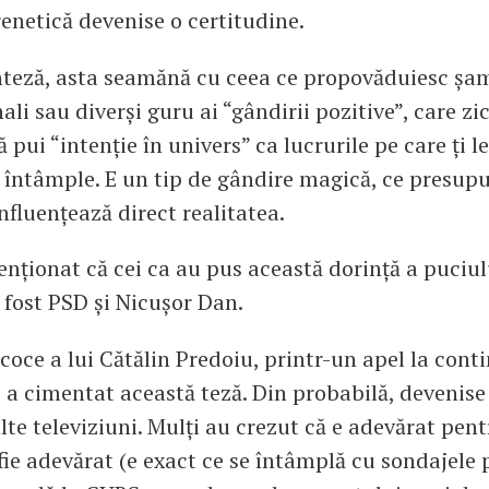
renetică devenise o certitudine.
teză, asta seamănă cu ceea ce propovăduiesc șa
li sau diverși guru ai “gândirii pozitive”, care zic
ă pui “intenție în univers” ca lucrurile pe care ți l
e întâmple. E un tip de gândire magică, ce presup
nfluențează direct realitatea.
nționat că cei ca au pus această dorință a puciul
 fost PSD și Nicușor Dan.
ecoce a lui Cătălin Predoiu, printr-un apel la cont
 a cimentat această teză. Din probabilă, devenise
te televiziuni. Mulți au crezut că e adevărat pent
fie adevărat (e exact ce se întâmplă cu sondajele 