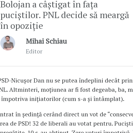
Bolojan a câștigat în fața
puciștilor. PNL decide să meargă
în opoziție
Mihai Schiau
Editor
PSD-Nicușor Dan nu se putea îndeplini decât prin
PNL. Altminteri, moțiunea ar fi fost degeaba, ba, m
s împotriva inițiatorilor (cum s-a și întâmplat).
intrat în ședință cerând direct un vot de “consecv
rea de PSD! 32 de liberali au votat pentru. Puciști
epregătite. 10 s-au abținut. Zero voturi împotrivă.