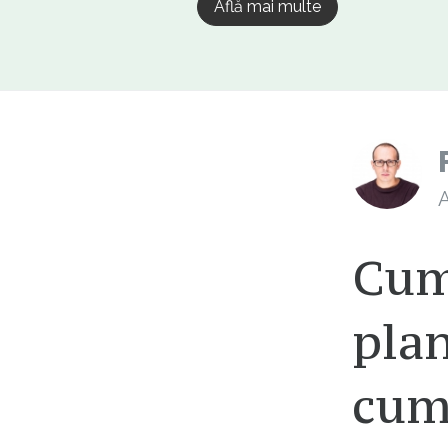
Află mai multe
A
Cum 
pla
cum