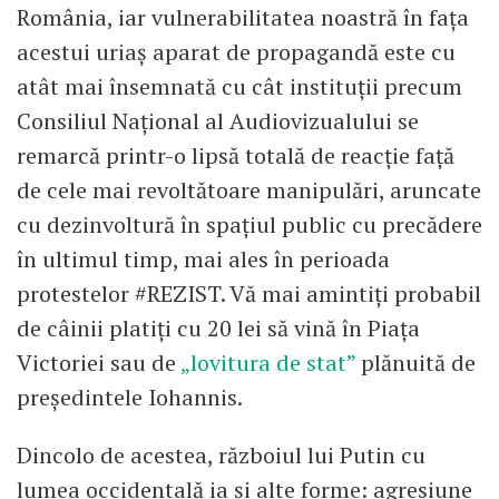
România, iar vulnerabilitatea noastră în faţa
acestui uriaş aparat de propagandă este cu
atât mai însemnată cu cât instituţii precum
Consiliul Naţional al Audiovizualului se
remarcă printr-o lipsă totală de reacţie faţă
de cele mai revoltătoare manipulări, aruncate
cu dezinvoltură în spaţiul public cu precădere
în ultimul timp, mai ales în perioada
protestelor #REZIST. Vă mai amintiţi probabil
de câinii platiţi cu 20 lei să vină în Piaţa
Victoriei sau de
„lovitura de stat”
plănuită de
preşedintele Iohannis.
Dincolo de acestea, războiul lui Putin cu
lumea occidentală ia şi alte forme: agresiune