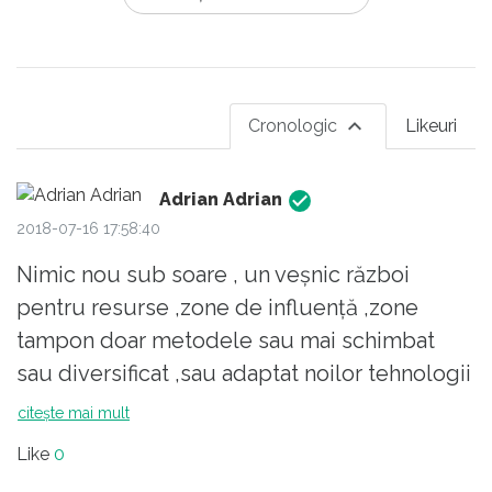
Cronologic
Likeuri
Adrian Adrian
2018-07-16 17:58:40
Nimic nou sub soare , un veşnic război
pentru resurse ,zone de influență ,zone
tampon doar metodele sau mai schimbat
sau diversificat ,sau adaptat noilor tehnologii
. dar autorul deşi a folosit şi informații
citește mai mult
pertinente ,reale face ce face şi se intoarce
Like
0
tot la lupta de clasă iar tot ce nu e de