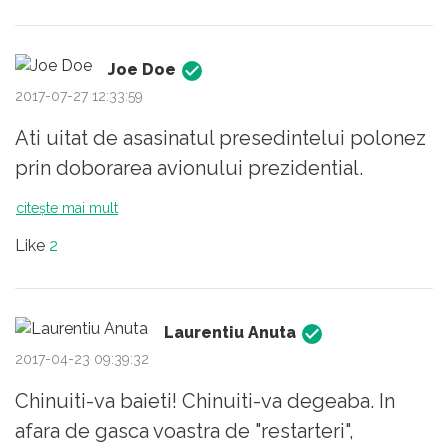
acelasi lucru. Si Romania e asaltata de f mult
timp. Si sustinut.
Joe Doe
2017-07-27 12:33:59
Ati uitat de asasinatul presedintelui polonez
prin doborarea avionului prezidential.
citește mai mult
Like
2
Laurentiu Anuta
2017-04-23 09:39:32
Chinuiti-va baieti! Chinuiti-va degeaba. In
afara de gasca voastra de "restarteri",