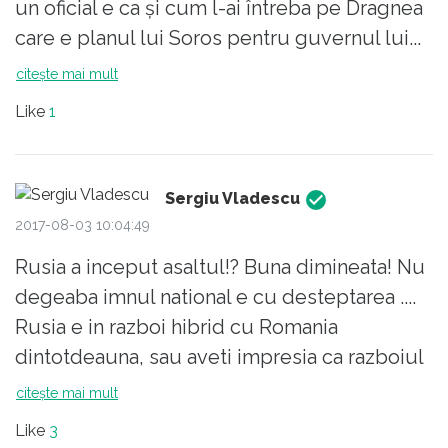
un oficial e ca și cum l-ai întreba pe Dragnea
granitelor asigura "un respiro". Statul
care e planul lui Soros pentru guvernul lui...
American este o masina de razboi
Și oricum, din câte văd eu guvernele se
autodeclarat politia lumii, economia lor nu ar
citește mai mult
descurcă de minune să se înstrăineze
functiona fara masina de razboi.
Like
1
singure de cetățeni. Iar propaganda rămâne
Nu spun sa nu luam in considerare toate
propagandă indiferent că e rusă sau
aspectele, dar tocmai de aceea nu as merge
occidentală.
doar pe declaratii, ci m-as uita si la ce
Sergiu Vladescu
ascund aceste afirmatii, pt ca traim intr-o
2017-08-03 10:04:49
lume a minciunilor tot mai iscusite....
Rusia a inceput asaltul!? Buna dimineata! Nu
degeaba imnul national e cu desteptarea ....
Rusia e in razboi hibrid cu Romania
dintotdeauna, sau aveti impresia ca razboiul
asta s- a nascut odata cu descoperirea
citește mai mult
notiunii de "fake news" si Facebook ? Inainte
Like
3
se numeste dezinformare dar in esenta e