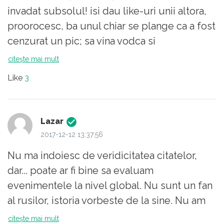
Razboiului Rece si culcandu-se suveran pe-
invadat subsolul! isi dau like-uri unii altora,
o ureche, Marele Hegemon poarta intreaga
proorocesc, ba unul chiar se plange ca a fost
vina a ascensiunii fostei puteri a sovietelor.
cenzurat un pic; sa vina vodca si
Exemplul cel mai ilustrativ este dat tocmai
acordeonistul!
citește mai mult
de Romania: o tara cu un establishment
logarhico-mafiot, care face ce vrea din 89
Like
3
incoace fara sa dea nimanui nicio socoteala,
si si-a luat tara pe ,,nume personal''! SUA nu
a urmarit decat spolierea unei tari ca
Lazar
Romania pentru a-si satisface pofta
2017-12-12 13:37:56
nesatioasa de bani, in timp ce romanii
Nu ma indoiesc de veridicitatea citatelor,
suntbatjocoriti si alungati din propria tara de
dar... poate ar fi bine sa evaluam
catre oligarhia eltano=putinista neschimbata
evenimentele la nivel global. Nu sunt un fan
din anii 90! Prostanacii de peste ocean, nu au
al rusilor, istoria vorbeste de la sine. Nu am
invatat nimic din Razboiul Rece, ei nu isi dau
intentia sa insult pe nimeni, da' nici
citește mai mult