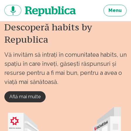
Sari
la
Menu
continut
Descoperă habits by
Republica
Vă invităm să intrați în comunitatea habits, un
spațiu în care înveți, găsești răspunsuri și
resurse pentru a fi mai bun, pentru a avea o
viață mai sănătoasă.
Află mai multe