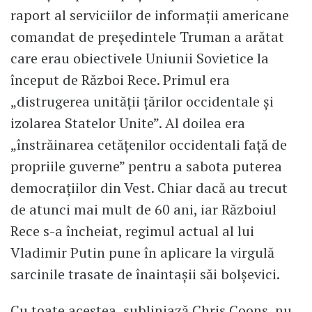
raport al serviciilor de informaţii americane
comandat de preşedintele Truman a arătat
care erau obiectivele Uniunii Sovietice la
început de Război Rece. Primul era
„distrugerea unităţii ţărilor occidentale şi
izolarea Statelor Unite”. Al doilea era
„înstrăinarea cetăţenilor occidentali faţă de
propriile guverne” pentru a sabota puterea
democraţiilor din Vest. Chiar dacă au trecut
de atunci mai mult de 60 ani, iar Războiul
Rece s-a încheiat, regimul actual al lui
Vladimir Putin pune în aplicare la virgulă
sarcinile trasate de înaintaşii săi bolşevici.
Cu toate acestea, subliniază Chris Coons, nu