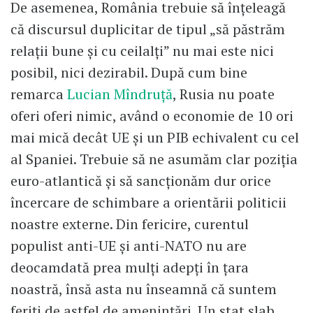
De asemenea, România trebuie să înţeleagă
că discursul duplicitar de tipul „să păstrăm
relaţii bune şi cu ceilalţi” nu mai este nici
posibil, nici dezirabil. După cum bine
remarca
Lucian Mîndruţă
, Rusia nu poate
oferi oferi nimic, având o economie de 10 ori
mai mică decât UE şi un PIB echivalent cu cel
al Spaniei. Trebuie să ne asumăm clar poziţia
euro-atlantică şi să sancţionăm dur orice
încercare de schimbare a orientării politicii
noastre externe. Din fericire, curentul
populist anti-UE şi anti-NATO nu are
deocamdată prea mulţi adepţi în ţara
noastră, însă asta nu înseamnă că suntem
feriţi de astfel de ameninţări. Un stat slab,