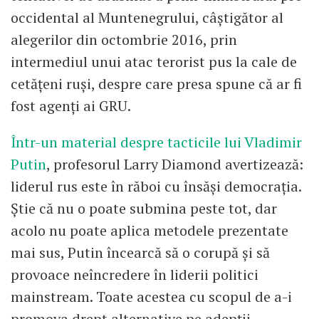
occidental al Muntenegrului, câştigător al
alegerilor din octombrie 2016, prin
intermediul unui atac terorist pus la cale de
cetăţeni ruşi, despre care presa spune că ar fi
fost agenţi ai GRU.
Într-un material despre tacticile lui Vladimir
Putin
, profesorul Larry Diamond avertizează:
liderul rus este în răboi cu însăşi democraţia.
Ştie că nu o poate submina peste tot, dar
acolo nu poate aplica metodele prezentate
mai sus, Putin încearcă să o corupă şi să
provoace neîncredere în liderii politici
mainstream. Toate acestea cu scopul de a-i
promova drept alternative pe adepţii