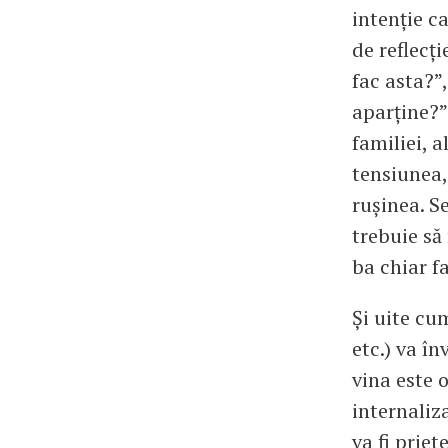
intenție c
de reflecț
fac asta?”
aparține?”
familiei, a
tensiunea,
rușinea. S
trebuie să
ba chiar fa
Și uite cum
etc.) va în
vina este o
internaliza
va fi prie