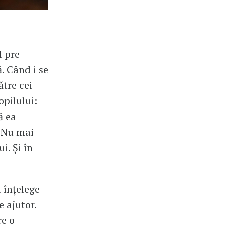
l pre-
ă. Când i se
ătre cei
opilului:
ă ea
. Nu mai
i. Și în
 înțelege
e ajutor.
re o