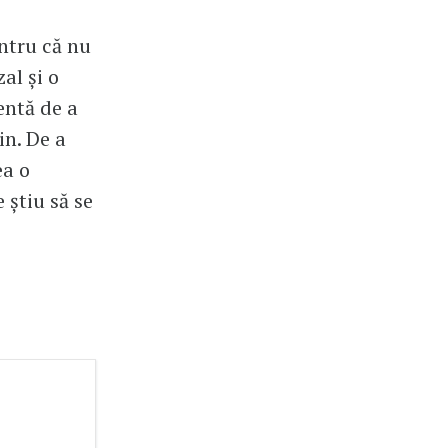
entru că nu
al și o
gentă de a
in. De a
ea o
 știu să se