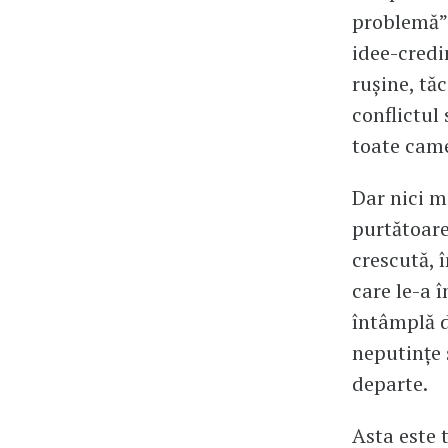
problemă”,
idee-credin
rușine, tăc
conflictul
toate came
Dar nici m
purtătoarea
crescută, î
care le-a 
întâmplă d
neputințe ș
departe.
Asta este 