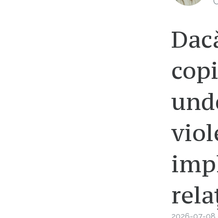
C
Dacă
copi
unde
viol
impl
rela
2026-07-08 