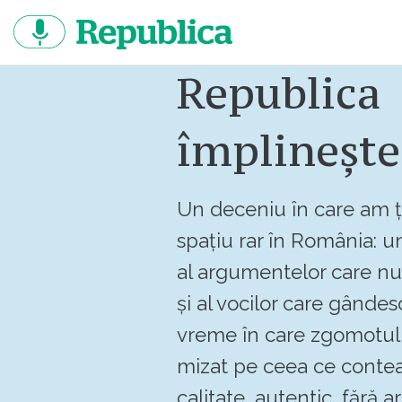
Sari
la
continut
Republica
împlinește
Un deceniu în care am ț
spațiu rar în România: un
al argumentelor care n
și al vocilor care gândes
vreme în care zgomotul 
mizat pe ceea ce contea
calitate, autentic, fără art