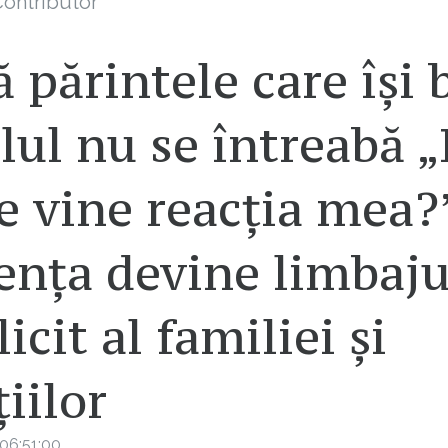
ontributor
 părintele care își 
lul nu se întreabă 
 vine reacția mea?
ența devine limbaju
icit al familiei și
țiilor
06:51:00