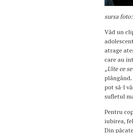
sursa foto
Văd un cli
adolescent 
atrage ate
care au int
„Uite ce s
plângând. 
pot să-l vă
sufletul m
Pentru cop
iubirea, fe
Din păcate