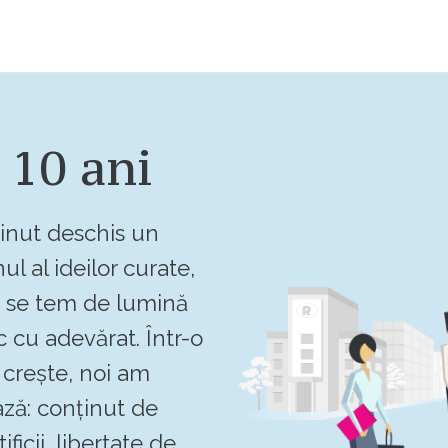
 10 ani
inut deschis un
ul al ideilor curate,
u se tem de lumină
c cu adevărat. Într-o
crește, noi am
ză: conținut de
ificii, libertate de