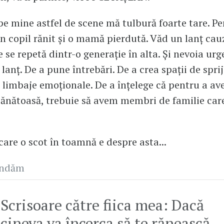
pe mine astfel de scene mă tulbură foarte tare. P
n copil rănit și o mamă pierdută. Văd un lanț cauz
e se repetă dintr-o generație în alta. Și nevoia ur
lanț. De a pune întrebări. De a crea spații de sprij
e limbaje emoționale. De a înțelege că pentru a av
sănătoasă, trebuie să avem membri de familie care
care o scot în toamnă e despre asta...
andăm
Scrisoare către fiica mea: Dacă
cineva va încerca să te rănească,