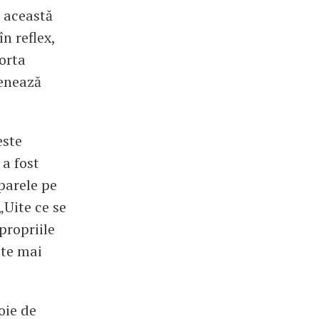
r această
n reflex,
porta
renează
este
 a fost
iparele pe
„Uite ce se
propriile
ite mai
oie de