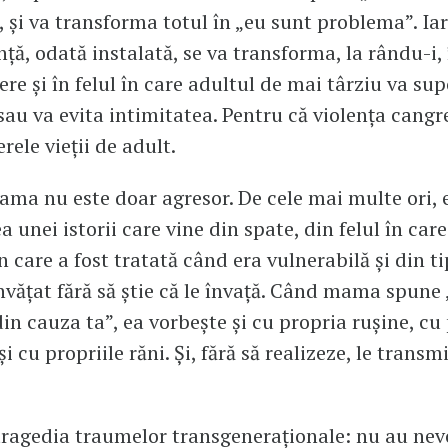
 și va transforma totul în „eu sunt problema”. Ia
ță, odată instalată, se va transforma, la rându-i, î
ere și în felul în care adultul de mai târziu va su
 sau va evita intimitatea. Pentru că violența cang
rele vieții de adult.
ama nu este doar agresor. De cele mai multe ori, 
 unei istorii care vine din spate, din felul în care
n care a fost tratată când era vulnerabilă și din t
învățat fără să știe că le învață. Când mama spune 
in cauza ta”, ea vorbește și cu propria rușine, cu 
i cu propriile răni. Și, fără să realizeze, le transm
tragedia traumelor transgeneraționale: nu au nev