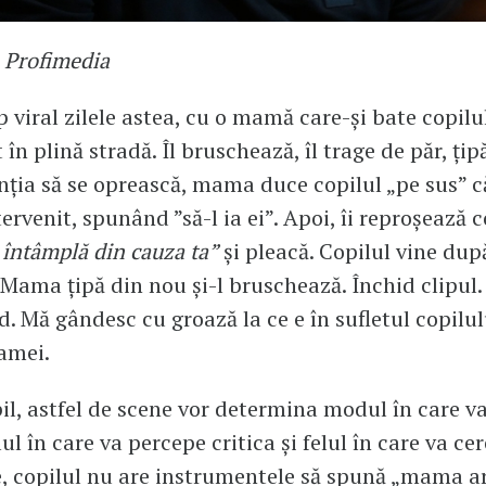
: Profimedia
p viral zilele astea, cu o mamă care-și bate copilu
în plină stradă. Îl bruschează, îl trage de păr, țip
nția să se oprească, mama duce copilul „pe sus” c
ervenit, spunând ”să-l ia ei”. Apoi, îi reproșează c
e întâmplă din cauza ta”
și pleacă. Copilul vine dup
Mama țipă din nou și-l bruschează. Închid clipul
d. Mă gândesc cu groază la ce e în sufletul copilulu
amei.
il, astfel de scene vor determina modul în care va
lul în care va percepe critica și felul în care va cer
, copilul nu are instrumentele să spună „mama a