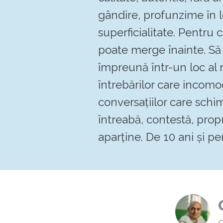
gândire, profunzime în 
superficialitate. Pentru
poate merge înainte. 
împreună într-un loc al re
întrebărilor care incomo
conversațiilor care schi
întreabă, contestă, pro
aparține. De 10 ani și pen