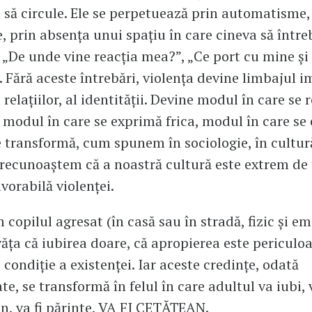
a să circule. Ele se perpetuează prin automatisme, 
ie, prin absența unui spațiu în care cineva să între
, „De unde vine reacția mea?”, „Ce port cu mine ș
. Fără aceste întrebări, violența devine limbajul im
l relațiilor, al identității. Devine modul în care se 
 modul în care se exprimă frica, modul în care se 
e transformă, cum spunem în sociologie, în cultură
 recunoaștem că a noastră cultură este extrem de 
vorabilă violenței.
 copilul agresat (în casă sau în stradă, fizic și e
văța că iubirea doare, că apropierea este periculoa
 condiție a existenței. Iar aceste credințe, odată
te, se transformă în felul în care adultul va iubi, 
ten, va fi părinte, VA FI CETĂȚEAN.