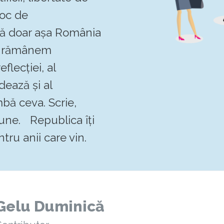
loc de
 că doar așa România
Să rămânem
flecției, al
dează și al
mbă ceva. Scrie,
pune. Republica îți
tru anii care vin.
Gelu Duminică