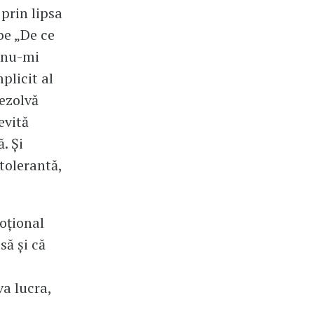
prin lipsa
be „De ce
i nu-mi
plicit al
rezolvă
evită
. Și
tolerantă,
moțional
să și că
va lucra,