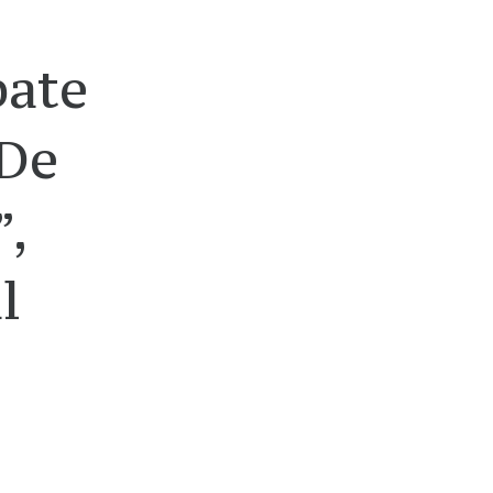
bate
„De
”,
l