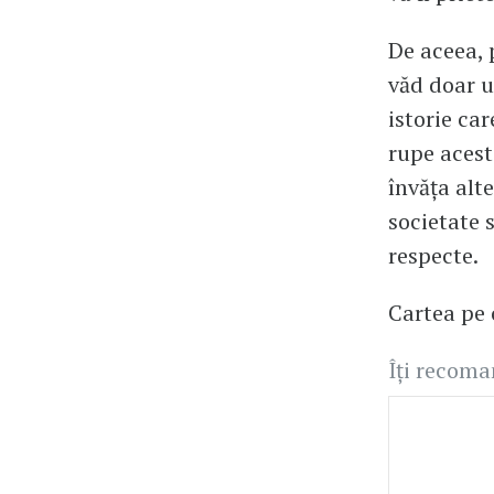
De aceea, 
văd doar u
istorie car
rupe acest 
învăța alt
societate 
respecte.
Cartea pe 
Îți recom