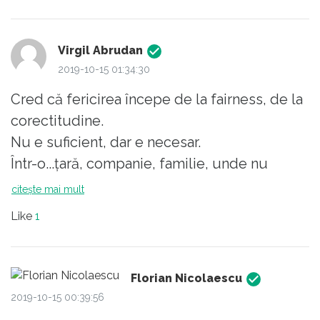
decît de scurtă durată.
Virgil Abrudan
2019-10-15 01:34:30
Cred că fericirea începe de la fairness, de la
corectitudine.
Nu e suficient, dar e necesar.
Într-o...țară, companie, familie, unde nu
există corectitudine, e imposibil să creezi
citește mai mult
fericire.
Like
1
Ce e corectitudinea?
Multe lucruri, dar primul e să nu poți lua mai
mult decât ceilalți de...zeci de ori. Nici măcar
Florian Nicolaescu
de 10 ori.
2019-10-15 00:39:56