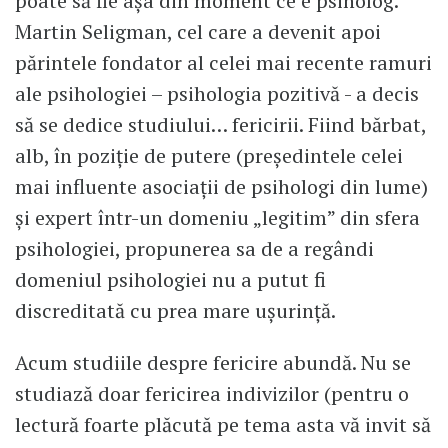
poate să fie aşa din moment ce e psiholog.
Martin Seligman, cel care a devenit apoi
părintele fondator al celei mai recente ramuri
ale psihologiei – psihologia pozitivă - a decis
să se dedice studiului… fericirii. Fiind bărbat,
alb, în poziţie de putere (preşedintele celei
mai influente asociaţii de psihologi din lume)
şi expert într-un domeniu „legitim” din sfera
psihologiei, propunerea sa de a regândi
domeniul psihologiei nu a putut fi
discreditată cu prea mare uşurinţă.
Acum studiile despre fericire abundă. Nu se
studiază doar fericirea indivizilor (pentru o
lectură foarte plăcută pe tema asta vă invit să