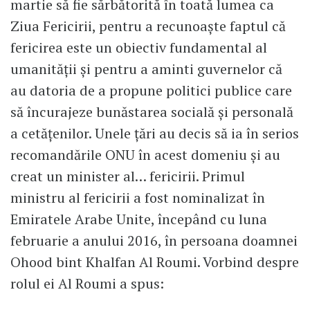
martie să fie sărbătorită în toată lumea ca
Ziua Fericirii, pentru a recunoaşte faptul că
fericirea este un obiectiv fundamental al
umanităţii şi pentru a aminti guvernelor că
au datoria de a propune politici publice care
să încurajeze bunăstarea socială şi personală
a cetăţenilor. Unele ţări au decis să ia în serios
recomandările ONU în acest domeniu şi au
creat un minister al… fericirii. Primul
ministru al fericirii a fost nominalizat în
Emiratele Arabe Unite, începând cu luna
februarie a anului 2016, în persoana doamnei
Ohood bint Khalfan Al Roumi. Vorbind despre
rolul ei Al Roumi a spus: