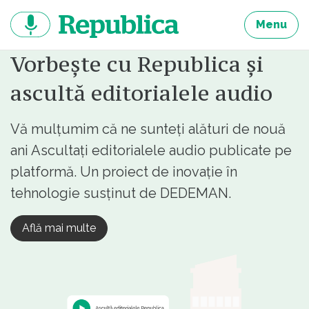
Sari
la
Menu
continut
Vorbește cu Republica și
ascultă editorialele audio
Vă mulțumim că ne sunteți alături de nouă
ani Ascultați editorialele audio publicate pe
platformă. Un proiect de inovație în
tehnologie susținut de DEDEMAN.
Află mai multe