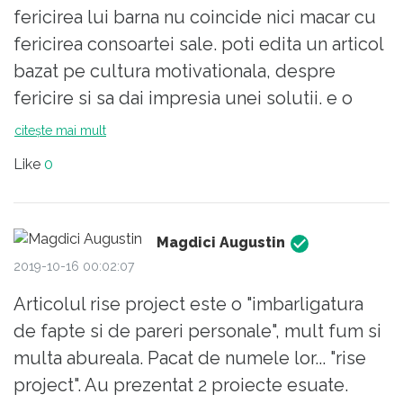
fericirea lui barna nu coincide nici macar cu
fericirea consoartei sale. poti edita un articol
bazat pe cultura motivationala, despre
fericire si sa dai impresia unei solutii. e o
gaselnita nu o solutie. poti sa iei orice carte
citește mai mult
enumerata de autor si sa te duci la rosiori pe
Like
0
a 4 strada pe dreapta cum intri dinspre ce
directie vrei intri la a2 a casa pe stanga si cu
toate resursele la dispozitie implemntezi
Magdici Augustin
fericirea clamata in carte. va fi un esec. nici
2019-10-16 00:02:07
nu trebuie sa argumentezi. e common sense
Articolul rise project este o "imbarligatura
cum ar zice englezu. e un vinzator de vise cu
de fapte si de pareri personale", mult fum si
ochii deschisi. e mai facil sa pescuiesti in ape
multa abureala. Pacat de numele lor... "rise
tulburi decat sa fi concret. ce nu s-a promis
project". Au prezentat 2 proiecte esuate.
electorului roman pana acum? s-a promis