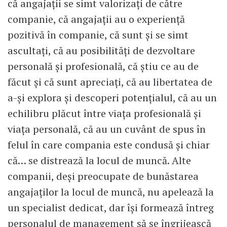
că angajaţii se simt valorizaţi de către
companie, că angajaţii au o experienţă
pozitivă în companie, că sunt şi se simt
ascultaţi, că au posibilităţi de dezvoltare
personală şi profesională, că ştiu ce au de
făcut şi că sunt apreciaţi, că au libertatea de
a-şi explora şi descoperi potenţialul, că au un
echilibru plăcut între viaţa profesională şi
viaţa personală, că au un cuvânt de spus în
felul în care compania este condusă şi chiar
că… se distrează la locul de muncă. Alte
companii, deşi preocupate de bunăstarea
angajaţilor la locul de muncă, nu apelează la
un specialist dedicat, dar îşi formează întreg
personalul de management să se îngrijească