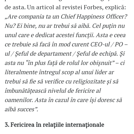
de asta. Un articol al revistei Forbes, explică:
„Are compania ta un Chief Happiness Officer?
Nu? Ei bine, nu ar trebui să aibă. Cel puţin nu
unul care e dedicat acestei funcţii. Asta e ceea
ce trebuie să facă în mod curent CEO-ul / PO –
ul / Şeful de departament / Şeful de echipă. Şi
asta nu “în plus faţă de rolul lor obişnuit” – ci
literalmente întregul scop al unui lider ar
trebui să fie să verifice cu religiozitate şi să
îmbunătăţească nivelul de fericire al
oamenilor. Asta în cazul în care îşi doresc să
aibă succes”.
3. Fericirea în relaţiile internaţionale