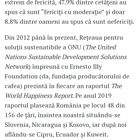
extrem de fericită, 47.9% dintre cetăţeni au
spus că sunt “fericiţi cu moderaţie” şi doar
8.8% dintre oameni au spus că sunt nefericiţi.
Din 2012 până în prezent, Reţeaua pentru
soluţii sustenatibile a ONU (
The United
Nations Sustainable Development Solutions
Network
) împreună cu Ernesto Illy
Foundation (da, fundaţia producătorului de
cafea) prezintă în fiecare an raportul
The
World Happiness Report
. Pe anul 2019
raportul plasează România pe locul 48 din
156 de ţări, înaintea noastră situându-se
Slovenia, Nicaragua şi Kosovo, iar după noi
aflându-se Cipru, Ecuador şi Kuweit.