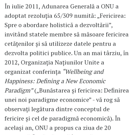
În iulie 2011, Adunarea Generală a ONU a
adoptat rezoluţia 65/309 numită: „Fericirea:
Spre o abordare holistică a dezvoltării”,
invitând statele membre să măsoare fericirea
cetăţenilor şi să utilizeze datele pentru a
dezvolta politici publice. Un an mai târziu, în
2012, Organizaţia Naţiunilor Unite a
organizat conferinţa
“Wellbeing and
Happiness: Defining a New Economic
Paradigm”
(„Bunăstarea şi fericirea: Definirea
unei noi paradigme economice” - vă rog să
observaţi legătura dintre conceptul de
fericire şi cel de paradigmă economică). În
acelaşi an, ONU a propus ca ziua de 20