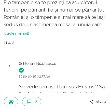
E o tâmpenie să te prezinți ca aducătorul
fericirii pe pământ, fie și numai pe pământul
României și o tâmpenie și mai mare să te lași
sedus de un asemenea mesaj al unuia care
se vede urmașul lui Iisus Hristos.
citește mai mult
Like
2
@ Florian Nicolaescu
2019-10-15 02:57:38
”se vede urmașul lui Iisus Hristos”? Să
fim, totuși, serioși... Ce, în afară de
sloganul de campanie, ar îndreptăți o
12
Share
asemenea idee?