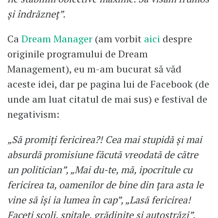
şi îndrăzneţ”.
Ca
Dream Manager
(am vorbit
aici
despre
originile programului de Dream
Management), eu m-am bucurat să văd
aceste idei, dar pe pagina lui de Facebook (de
unde am luat citatul de mai sus) e festival de
negativism:
„Să promiţi fericirea?! Cea mai stupidă şi mai
absurdă promisiune făcută vreodată de către
un politician”, „Mai du-te, mă, ipocritule cu
fericirea ta, oamenilor de bine din ţara asta le
vine să îşi ia lumea în cap”, „Lasă fericirea!
Faceţi şcoli, spitale, grădiniţe şi autostrăzi”.