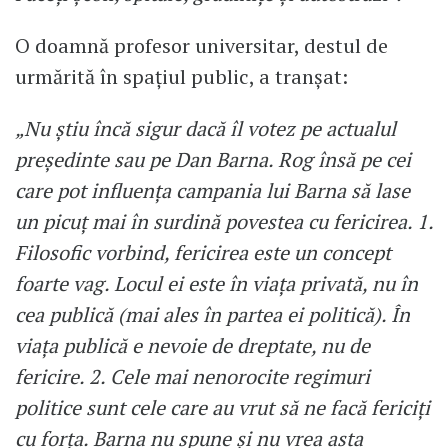
O doamnă profesor universitar, destul de
urmărită în spaţiul public, a tranşat:
„Nu ştiu încă sigur dacă îl votez pe actualul
preşedinte sau pe Dan Barna. Rog însă pe cei
care pot influenţa campania lui Barna să lase
un picuţ mai în surdină povestea cu fericirea. 1.
Filosofic vorbind, fericirea este un concept
foarte vag. Locul ei este în viaţa privată, nu în
cea publică (mai ales în partea ei politică). În
viaţa publică e nevoie de dreptate, nu de
fericire. 2. Cele mai nenorocite regimuri
politice sunt cele care au vrut să ne facă fericiţi
cu forţa. Barna nu spune şi nu vrea asta