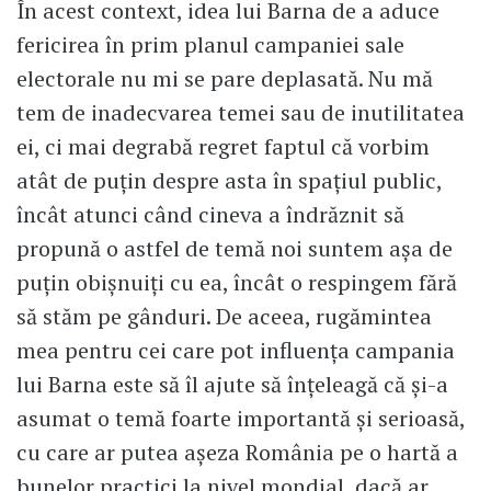
În acest context, idea lui Barna de a aduce
fericirea în prim planul campaniei sale
electorale nu mi se pare deplasată. Nu mă
tem de inadecvarea temei sau de inutilitatea
ei, ci mai degrabă regret faptul că vorbim
atât de puţin despre asta în spaţiul public,
încât atunci când cineva a îndrăznit să
propună o astfel de temă noi suntem aşa de
puţin obişnuiţi cu ea, încât o respingem fără
să stăm pe gânduri. De aceea, rugămintea
mea pentru cei care pot influenţa campania
lui Barna este să îl ajute să înţeleagă că şi-a
asumat o temă foarte importantă şi serioasă,
cu care ar putea aşeza România pe o hartă a
bunelor practici la nivel mondial, dacă ar