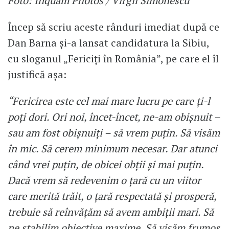
Foto: Inquam Photos / Virgil Simonescu
Încep să scriu aceste rânduri imediat după ce
Dan Barna şi-a lansat candidatura la Sibiu,
cu sloganul „Fericiţi în România”, pe care el îl
justifică aşa:
“Fericirea este cel mai mare lucru pe care ţi-l
poţi dori. Ori noi, încet-încet, ne-am obişnuit –
sau am fost obişnuiţi – să vrem puţin. Să visăm
în mic. Să cerem minimum necesar. Dar atunci
când vrei puţin, de obicei obţii şi mai puţin.
Dacă vrem să redevenim o ţară cu un viitor
care merită trăit, o ţară respectată şi prosperă,
trebuie să reînvăţăm să avem ambiţii mari. Să
ne stabilim obiective maxime. Să visăm frumos