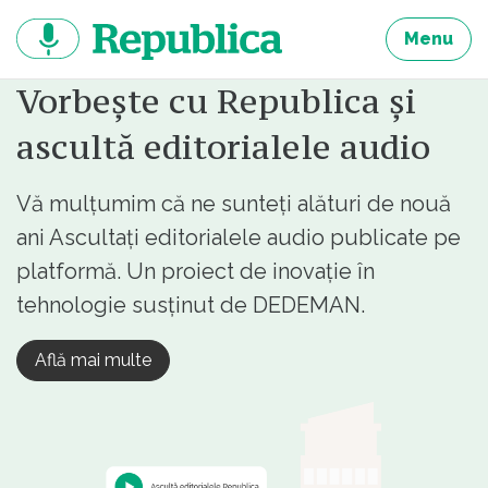
Sari
la
Menu
continut
Vorbește cu Republica și
ascultă editorialele audio
Vă mulțumim că ne sunteți alături de nouă
ani Ascultați editorialele audio publicate pe
platformă. Un proiect de inovație în
tehnologie susținut de DEDEMAN.
Află mai multe