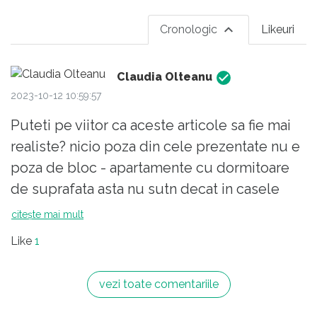
Cronologic
Likeuri
Claudia Olteanu
2023-10-12 10:59:57
Puteti pe viitor ca aceste articole sa fie mai
realiste? nicio poza din cele prezentate nu e
poza de bloc - apartamente cu dormitoare
de suprafata asta nu sutn decat in casele
moderne si scumpe, adica sub 10% din ce au
citește mai mult
romanii.
Like
1
Mult mai apropiat de realitatea noastra si mai
utile ar fi poze din dormitoare de 11-14mp2.
vezi toate comentariile