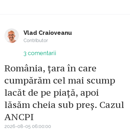
Vlad Craioveanu
Contributor
3
comentarii
România, țara în care
cumpărăm cel mai scump
lacăt de pe piață, apoi
lăsăm cheia sub preș. Cazul
ANCPI
2026-08-05 06:00:00