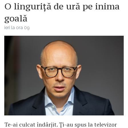
O linguriță de ură pe inima
goală
ieri la ora 09
Te-ai culcat îndârjit. Ți-au spus la televizor