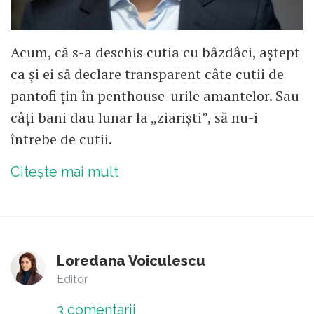
Acum, că s-a deschis cutia cu bâzdâci, aștept
ca și ei să declare transparent câte cutii de
pantofi țin în penthouse-urile amantelor. Sau
câți bani dau lunar la „ziariști”, să nu-i
întrebe de cutii.
Citește mai mult
Loredana Voiculescu
Editor
3
comentarii