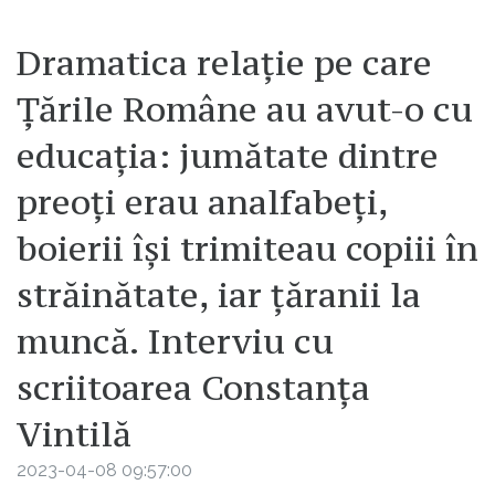
Dramatica relație pe care
Țările Române au avut-o cu
educația: jumătate dintre
preoți erau analfabeți,
boierii își trimiteau copiii în
străinătate, iar țăranii la
muncă. Interviu cu
scriitoarea Constanța
Vintilă
2023-04-08 09:57:00