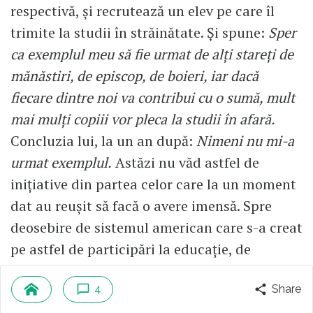
respectivă, și recrutează un elev pe care îl
trimite la studii în străinătate. Și spune:
Sper
ca exemplul meu să fie urmat de alți stareți de
mănăstiri, de episcop, de boieri, iar dacă
fiecare dintre noi va contribui cu o sumă, mult
mai mulți copiii vor pleca la studii în afară.
Concluzia lui, la un an după:
Nimeni nu mi-a
urmat exemplul.
Astăzi nu văd astfel de
inițiative din partea celor care la un moment
dat au reușit să facă o avere imensă. Spre
deosebire de sistemul american care s-a creat
pe astfel de participări la educație, de
investiții ȋn sistemul educativ.
4
Share
Ați menționat mai devreme că erau mulți