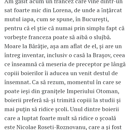
Am găsit acum un francez care vine dintr-un
sat foarte mic din Lorena, de unde a ȋnţărcat
mutul iapa, cum se spune, în București,
pentru că el știe că numai prin simplu fapt că
vorbește franceza poate să aibă o slujbă.
Moare la Bărăție, așa am aflat de el, și are un
întreg inventar, inclusiv o casă la Brașov, ceea
ce înseamnă că meseria de preceptor pe lângă
copiii boierilor îi aducea un venit destul de
însemnat. Ca să rezum, momentul în care se
poate ieși din granițele Imperiului Otoman,
boierii preferă să-și trimită copiii la studii și
mai puțin să ridice școli. Unul dintre boierii
care a luptat foarte mult să ridice o școală
este Nicolae Roseti-Roznovanu, care a și fost