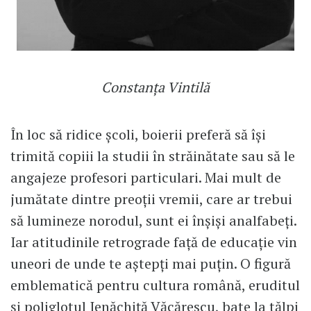
Constanța Vintilă
În loc să ridice școli, boierii preferă să își
trimită copiii la studii în străinătate sau să le
angajeze profesori particulari. Mai mult de
jumătate dintre preoții vremii, care ar trebui
să lumineze norodul, sunt ei înșiși analfabeți.
Iar atitudinile retrograde față de educație vin
uneori de unde te aștepți mai puțin. O figură
emblematică pentru cultura română, eruditul
și poliglotul Ienăchiță Văcărescu, bate la tălpi