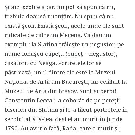
Și aici școlile apar, nu pot să spun că nu,
trebuie doar să nuanțăm. Nu spun că nu
există școli. Există școli, acolo unde ele sunt
ridicate de către un Mecena. Vă dau un
exemplu: la Slatina trăiește un negustor, pe
nume Ionașcu cupețu (cupeţ = negustor),
căsătorit cu Neaga. Portretele lor se
păstrează, unul dintre ele este la Muzeul
Naţional de Artă din Bucureşti, iar celălalt la
Muzeul de Artă din Brașov. Sunt superbi!
Constantin Lecca i-a coborât de pe pereții
bisericii din Slatina și le-a făcut portretele în
secolul al XIX-lea, deși ei au murit în jur de
1790. Au avut o fată, Rada, care a murit și,