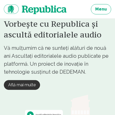
Sari
la
Menu
continut
Vorbește cu Republica și
ascultă editorialele audio
Vă mulțumim că ne sunteți alături de nouă
ani Ascultați editorialele audio publicate pe
platformă. Un proiect de inovație în
tehnologie susținut de DEDEMAN.
Află mai multe