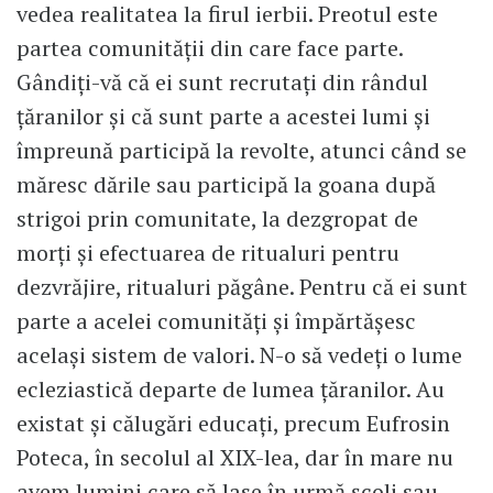
vedea realitatea la firul ierbii. Preotul este
partea comunității din care face parte.
Gândiți-vă că ei sunt recrutați din rândul
țăranilor și că sunt parte a acestei lumi și
împreună participă la revolte, atunci când se
măresc dările sau participă la goana după
strigoi prin comunitate, la dezgropat de
morți și efectuarea de ritualuri pentru
dezvrăjire, ritualuri păgâne. Pentru că ei sunt
parte a acelei comunități și împărtășesc
același sistem de valori. N-o să vedeți o lume
ecleziastică departe de lumea țăranilor. Au
existat și călugări educați, precum Eufrosin
Poteca, în secolul al XIX-lea, dar în mare nu
avem lumini care să lase în urmă școli sau