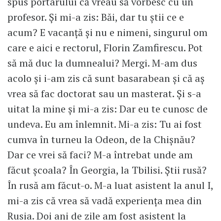
spus portarului că vreau să vorbesc cu un
profesor. Și mi-a zis: Băi, dar tu știi ce e
acum? E vacanță și nu e nimeni, singurul om
care e aici e rectorul, Florin Zamfirescu. Pot
să mă duc la dumnealui? Mergi. M-am dus
acolo și i-am zis că sunt basarabean și că aș
vrea să fac doctorat sau un masterat. Și s-a
uitat la mine și mi-a zis: Dar eu te cunosc de
undeva. Eu am înlemnit. Mi-a zis: Tu ai fost
cumva în turneu la Odeon, de la Chișnău?
Dar ce vrei să faci? M-a întrebat unde am
făcut școala? În Georgia, la Tbilisi. Știi rusă?
În rusă am făcut-o. M-a luat asistent la anul I,
mi-a zis că vrea să vadă experiența mea din
Rusia. Doi ani de zile am fost asistent la