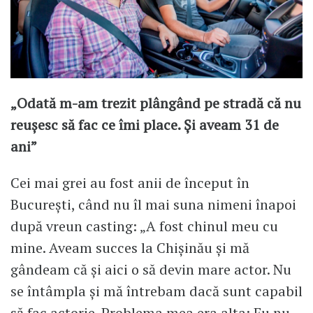
„Odată m-am trezit plângând pe stradă că nu
reușesc să fac ce îmi place. Și aveam 31 de
ani”
Cei mai grei au fost anii de început în
București, când nu îl mai suna nimeni înapoi
după vreun casting: „A fost chinul meu cu
mine. Aveam succes la Chișinău și mă
gândeam că și aici o să devin mare actor. Nu
se întâmpla și mă întrebam dacă sunt capabil
să fac actorie. Problema mea era alta: Eu nu