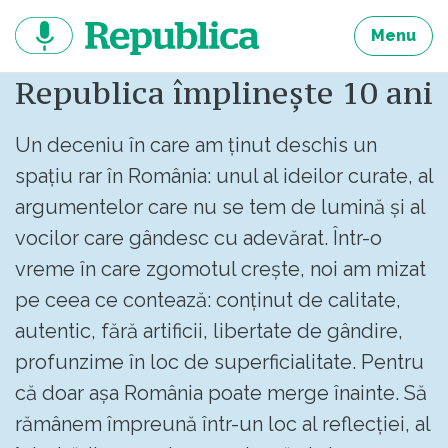
Sari
la
Menu
continut
Republica împlinește 10 ani
Un deceniu în care am ținut deschis un
spațiu rar în România: unul al ideilor curate, al
argumentelor care nu se tem de lumină și al
vocilor care gândesc cu adevărat. Într-o
vreme în care zgomotul crește, noi am mizat
pe ceea ce contează: conținut de calitate,
autentic, fără artificii, libertate de gândire,
profunzime în loc de superficialitate. Pentru
că doar așa România poate merge înainte. Să
rămânem împreună într-un loc al reflecției, al