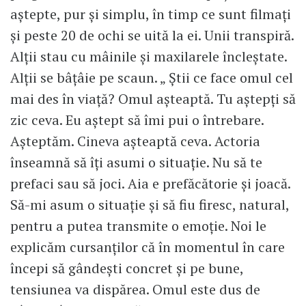
aștepte, pur și simplu, în timp ce sunt filmați
și peste 20 de ochi se uită la ei. Unii transpiră.
Alții stau cu mâinile și maxilarele încleștate.
Alții se bâțâie pe scaun. „ Știi ce face omul cel
mai des în viață? Omul așteaptă. Tu aștepți să
zic ceva. Eu aștept să îmi pui o întrebare.
Așteptăm. Cineva așteaptă ceva. Actoria
înseamnă să îți asumi o situație. Nu să te
prefaci sau să joci. Aia e prefăcătorie și joacă.
Să-mi asum o situație și să fiu firesc, natural,
pentru a putea transmite o emoție. Noi le
explicăm cursanților că în momentul în care
începi să gândești concret și pe bune,
tensiunea va dispărea. Omul este dus de