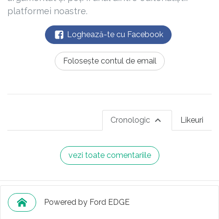
platformei noastre.
Loghează-te cu Facebook
Folosește contul de email
Cronologic
Likeuri
vezi toate comentariile
Powered by Ford EDGE
Subiecte din acest articol