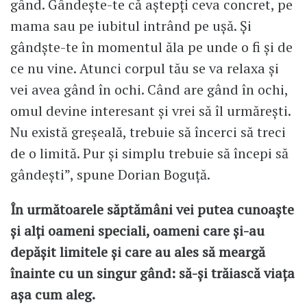
gând. Gândește-te că aștepți ceva concret, pe
mama sau pe iubitul intrând pe ușă. Și
gândște-te în momentul ăla pe unde o fi și de
ce nu vine. Atunci corpul tău se va relaxa și
vei avea gând în ochi. Când are gând în ochi,
omul devine interesant și vrei să îl urmărești.
Nu există greșeală, trebuie să încerci să treci
de o limită. Pur și simplu trebuie să începi să
gândești”, spune Dorian Boguță.
În următoarele săptămâni vei putea cunoaşte
şi alţi oameni speciali, oameni care şi-au
depăşit limitele şi care au ales să meargă
înainte cu un singur gând: să-şi trăiască viața
aşa cum aleg.