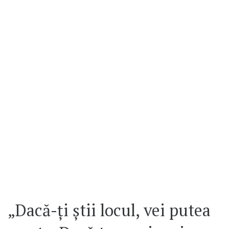
„Dacă-ți știi locul, vei putea