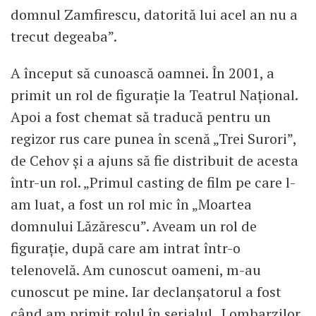
domnul Zamfirescu, datorită lui acel an nu a
trecut degeaba”.
A început să cunoască oamnei. În 2001, a
primit un rol de figurație la Teatrul Național.
Apoi a fost chemat să traducă pentru un
regizor rus care punea în scenă „Trei Surori”,
de Cehov și a ajuns să fie distribuit de acesta
într-un rol. „Primul casting de film pe care l-
am luat, a fost un rol mic în „Moartea
domnului Lăzărescu”. Aveam un rol de
figurație, după care am intrat într-o
telenovelă. Am cunoscut oameni, m-au
cunoscut pe mine. Iar declanșatorul a fost
când am primit rolul în serialul „Lombarzilor