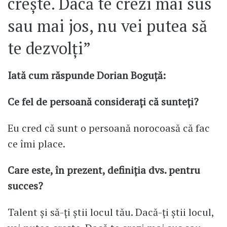
crește. Dacă te crezi mai sus
sau mai jos, nu vei putea să
te dezvolți”
Iată cum răspunde Dorian Boguță:
Ce fel de persoană considerați că sunteți?
Eu cred că sunt o persoană norocoasă că fac
ce îmi place.
Care este, în prezent, definiția dvs. pentru
succes?
Talent și să-ți știi locul tău. Dacă-ți știi locul,