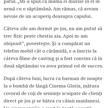
patul. „Mi-a spus că mama ei murise în el în
urmă cu o săptămână. Am rămas, că aveam
nevoie de un acoperiș deasupra capului.
Câteva zile am dormit pe jos, nu am putut să
trec fizic peste chestia aia. Apoi m-am
obișnuit”, povestește. Și-a cumpărat un
telefon mobil cât o cărămidă, s-a înscris la
câteva filme de casting și a fost convins că în
două săptămâni va avea primul rol de succes.
După câteva luni, lucra ca barman de noapte
la o bombă de lângă Cinema Gloria, mătura
covorul de coji de semințe scuipate de clienți
direct pe jos și se bătea cu câinii maidanezi.