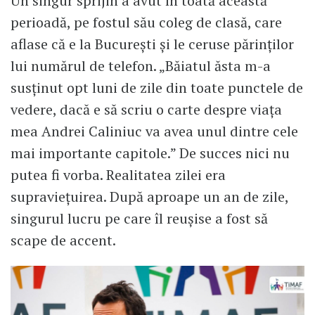
Un singur sprijin a avut în toată această
perioadă, pe fostul său coleg de clasă, care
aflase că e la București și le ceruse părinților
lui numărul de telefon. „Băiatul ăsta m-a
susținut opt luni de zile din toate punctele de
vedere, dacă e să scriu o carte despre viața
mea Andrei Caliniuc va avea unul dintre cele
mai importante capitole.” De succes nici nu
putea fi vorba. Realitatea zilei era
supraviețuirea. După aproape un an de zile,
singurul lucru pe care îl reușise a fost să
scape de accent.