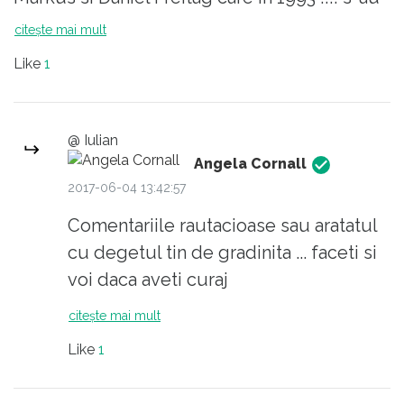
gandit sa faca din prelate de camion folosite
citește mai mult
- ghiciti ce - genti. Procesul tehnologic mai
Like
1
implica si centuri de siguranta si camere de
bicicleta reciclate pe post de bretele si
respectiv tivitura. Pentru cei curiosi, mai
@ Iulian
multe informatii aici:
Angela Cornall
http://www.freitag.ch/about/history.
2017-06-04 13:42:57
Comentariile rautacioase sau aratatul
cu degetul tin de gradinita ... faceti si
voi daca aveti curaj
citește mai mult
Like
1