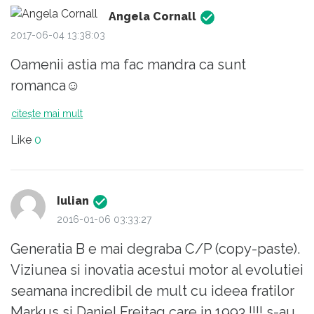
Angela Cornall
2017-06-04 13:38:03
Oamenii astia ma fac mandra ca sunt
romanca☺
citește mai mult
Like
0
Iulian
2016-01-06 03:33:27
Generatia B e mai degraba C/P (copy-paste).
Viziunea si inovatia acestui motor al evolutiei
seamana incredibil de mult cu ideea fratilor
Markus si Daniel Freitag care in 1993 !!!! s-au