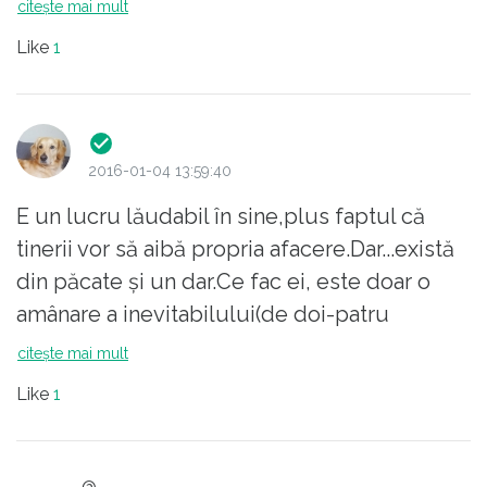
citește mai mult
Like
1
2016-01-04 13:59:40
E un lucru lăudabil în sine,plus faptul că
tinerii vor să aibă propria afacere.Dar...există
din păcate și un dar.Ce fac ei, este doar o
amânare a inevitabilului(de doi-patru
ani),căci tot la gunoi vor ajunge
citește mai mult
poșetele,portmoneele făcute din prelate și
Like
1
banere. Problema majoră este că aceste
materiale nu pot fi reciclate propriu zis(la un
preț rezonabil) și sunt foarte toxice dacă le
@