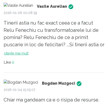
Vasile Aurelian
2016-01-06 00:08:39
Tinerii astia nu fac exact ceea ce a facut
Relu Fenechiu cu transformatoarele lui de
pomina? Relu Fenechiu de ce a primit
puscarie in loc de felicitari? ...Si tinerii astia or
sa faca puscarie? Intr-o tara ca asta eu n-as
citește mai mult
mai fi avut curajul sa mai fac ceea ce au
Like
0
facut ei... Nu mai am curaj sa fac nimic... Nici
nu stiu daca e bine sa ii felicit...
Bogdan Muzgoci
2016-01-04 15:05:07
Chiar ma gandeam ca e o risipa de resurse.