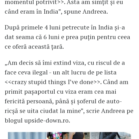
momentul potrivit>>. Asta am simțit și eu
când eram în India”, spune Andreea.
După primele 4 luni petrecute în India și-a
dat seama că 6 luni e prea puțin pentru ceea
ce oferă această țară.
„Am decis să îmi extind viza, cu riscul de a
face ceva ilegal - un alt lucru de pe lista
<<crazy stupid things I’ve done>>. Când am
primit pașaportul cu viza eram cea mai
fericită persoană, până și șoferul de auto-
ricșă se uita ciudat la mine”, scrie Andreea pe
blogul upside-down.ro.