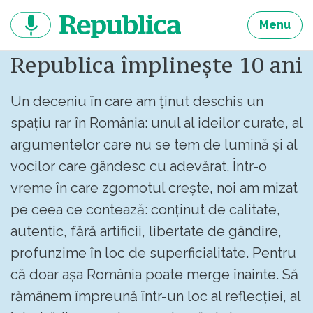
Sari
la
Menu
continut
Republica împlinește 10 ani
Un deceniu în care am ținut deschis un
spațiu rar în România: unul al ideilor curate, al
argumentelor care nu se tem de lumină și al
vocilor care gândesc cu adevărat. Într-o
vreme în care zgomotul crește, noi am mizat
pe ceea ce contează: conținut de calitate,
autentic, fără artificii, libertate de gândire,
profunzime în loc de superficialitate. Pentru
că doar așa România poate merge înainte. Să
rămânem împreună într-un loc al reflecției, al