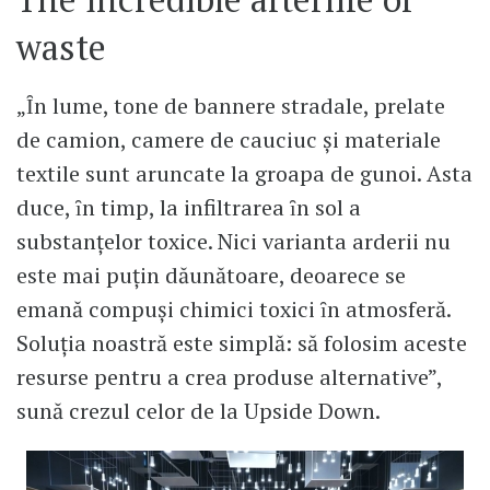
waste
„Ȋn lume, tone de bannere stradale, prelate
de camion, camere de cauciuc și materiale
textile sunt aruncate la groapa de gunoi. Asta
duce, ȋn timp, la infiltrarea ȋn sol a
substanțelor toxice. Nici varianta arderii nu
este mai puțin dăunătoare, deoarece se
emană compuși chimici toxici ȋn atmosferă.
Soluția noastră este simplă: să folosim aceste
resurse pentru a crea produse alternative”,
sună crezul celor de la Upside Down.