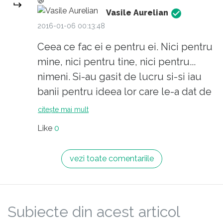
incinerezi.
Vasile Aurelian
2016-01-06 00:13:48
Ceea ce fac ei e pentru ei. Nici pentru
mine, nici pentru tine, nici pentru...
nimeni. Si-au gasit de lucru si-si iau
banii pentru ideea lor care le-a dat de
munca si pentru munca lor... Atat!.
citește mai mult
Restul e doar "promotion"...
Like
0
vezi toate comentariile
Subiecte din acest articol