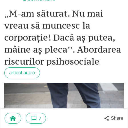
„M-am săturat. Nu mai
vreau să muncesc la
corporație! Dacă aș putea,
mâine aș pleca’’. Abordarea
riscurilor psihosociale
articol audio
7
Share