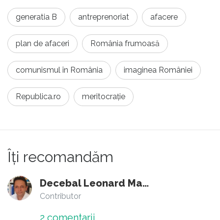
generatia B
antreprenoriat
afacere
plan de afaceri
România frumoasă
comunismul în România
imaginea României
Republica.ro
meritocrație
Îți recomandăm
Decebal Leonard Marin
Contributor
2
comentarii