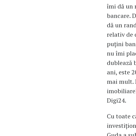
îmi dă un 
bancare. D
dă un rand
relativ de
puțini bani
nu îmi pla
dublează b
ani, este 
mai mult. 
imobiliare
Digi24.
Cu toate c
investițio
Guda a sub