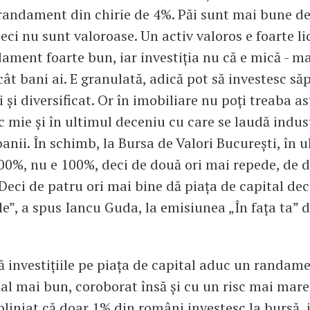
randament din chirie de 4%. Păi sunt mai bune de
eci nu sunt valoroase. Un activ valoros e foarte li
ament foarte bun, iar investiția nu că e mică - ma
 cât bani ai. E granulată, adică pot să investesc s
 și diversificat. Or în imobiliare nu poți treaba as
c mie și în ultimul deceniu cu care se laudă industr
anii. În schimb, la Bursa de Valori București, în ul
200%, nu e 100%, deci de două ori mai repede, de d
Deci de patru ori mai bine dă piața de capital dec
le”, a spus Iancu Guda, la emisiunea „În fața ta” d
ă investițiile pe piața de capital aduc un randam
nal mai bun, coroborat însă și cu un risc mai mare
liniat că doar 1% din români investesc la bursă, i