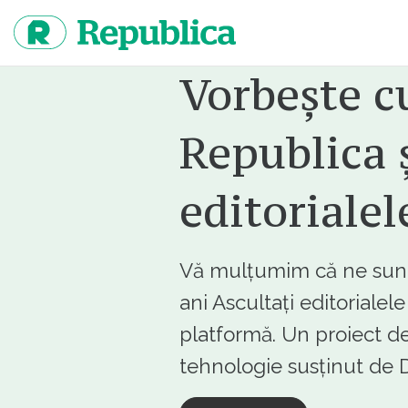
Sari
la
continut
Vorbește c
Republica ș
editorialel
Vă mulțumim că ne sunte
ani Ascultați editorialel
platformă. Un proiect de
tehnologie susținut d