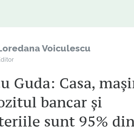
Loredana Voiculescu
ditor
cu Guda: Casa, mași
zitul bancar și
teriile sunt 95% di