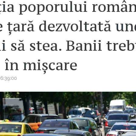
ția poporului român
 țară dezvoltată u
i să stea. Banii tre
 în mișcare
6:39:00