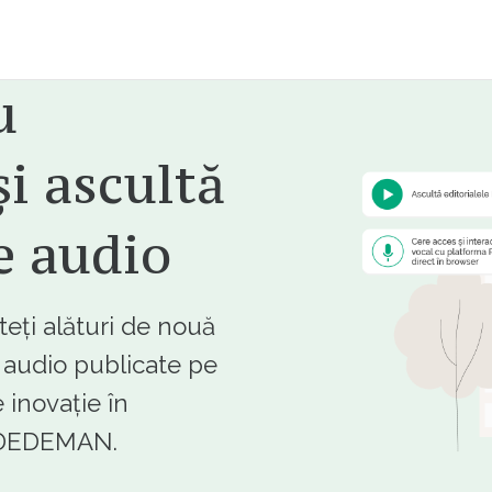
u
i ascultă
e audio
ți alături de nouă
e audio publicate pe
 inovație în
e DEDEMAN.