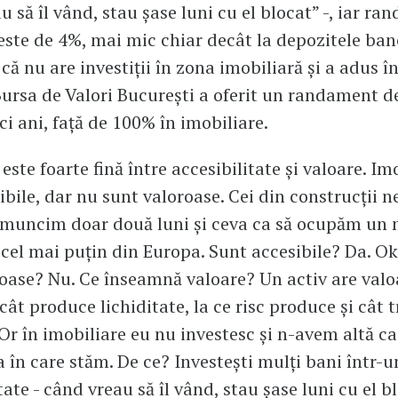
u să îl vând, stau șase luni cu el blocat” -, iar r
 este de 4%, mai mic chiar decât la depozitele banc
că nu are investiții în zona imobiliară și a adus î
Bursa de Valori București a oferit un randament d
ci ani, față de 100% în imobiliare.
este foarte fină între accesibilitate și valoare. Im
ibile, dar nu sunt valoroase. Cei din construcții n
 muncim doar două luni și ceva ca să ocupăm un
e cel mai puțin din Europa. Sunt accesibile? Da. Ok
oase? Nu. Ce înseamnă valoare? Un activ are valoa
cât produce lichiditate, la ce risc produce și cât 
 Or în imobiliare eu nu investesc și n-avem altă ca
a în care stăm. De ce? Investești mulți bani într-u
tate - când vreau să îl vând, stau șase luni cu el bl