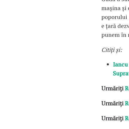
mașina și 
poporului 
e țară dez
punem în m
Citiți și:
Iancu
Suprat
Urmăriți
R
Urmăriți
R
Urmăriți
R