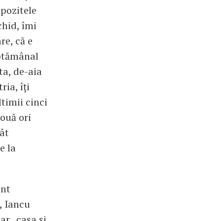
pozitele
chid, îmi
re, că e
ăptămânal
ta, de-aia
ia, îți
timii cinci
ouă ori
ât
e la
ent
, Iancu
ar „casa și