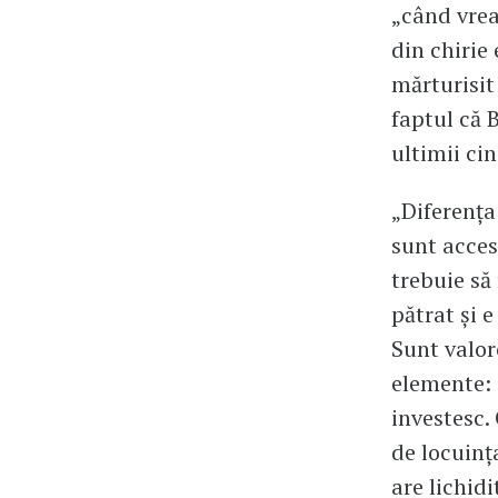
„când vrea
din chirie
mărturisit 
faptul că 
ultimii cin
„Diferența 
sunt acces
trebuie să
pătrat și 
Sunt valor
elemente: 
investesc.
de locuinț
are lichidi