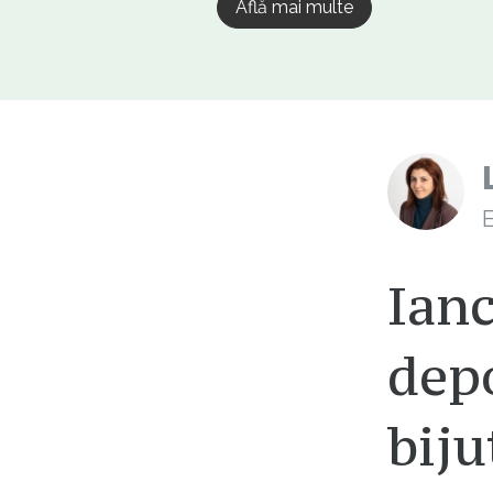
Află mai multe
E
Ian
depo
biju