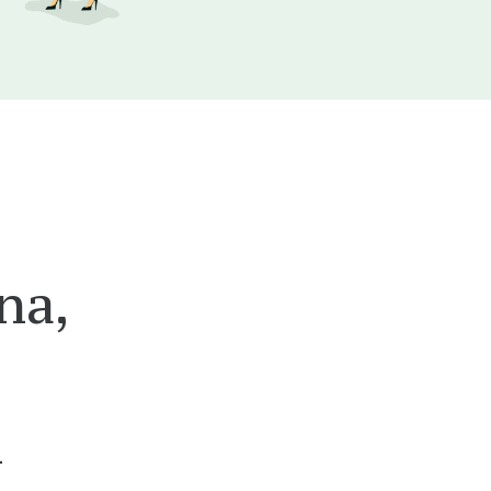
na,
n