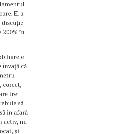
andamentul
are. El a
n discuție
e 200% în
obiliarele
e învață că
 metru
, corect,
re trei
trebuie să
să în afară
n activ, nu
ocat, și