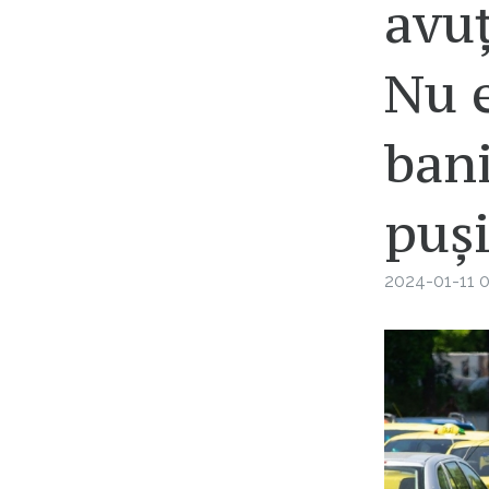
avu
Nu e
bani
puși
2024-01-11 0