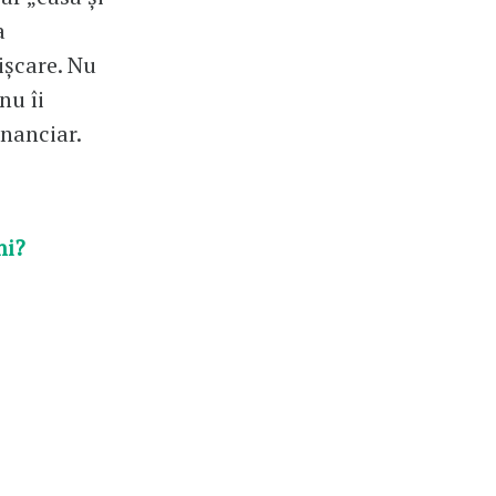
a
ișcare. Nu
nu îi
inanciar.
ni?