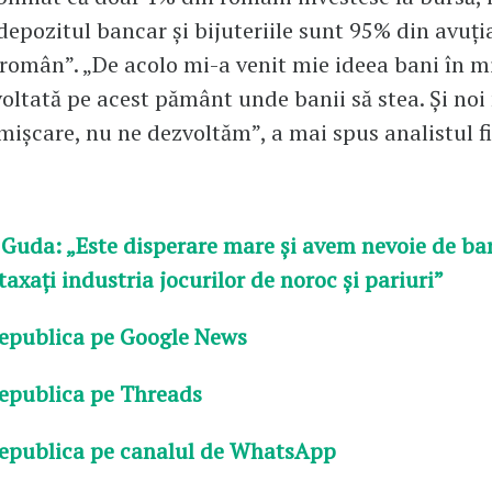
depozitul bancar și bijuteriile sunt 95% din avuți
român”. „De acolo mi-a venit mie ideea bani în m
voltată pe acest pământ unde banii să stea. Și noi 
ișcare, nu ne dezvoltăm”, a mai spus analistul f
 Guda: „Este disperare mare și avem nevoie de ba
axați industria jocurilor de noroc și pariuri”
epublica pe Google News
epublica pe Threads
epublica pe canalul de WhatsApp