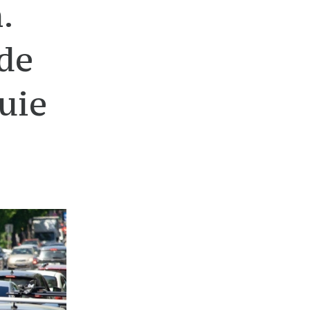
.
nde
buie