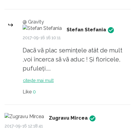
@ Gravity
Stefan Stefania
2017-09-16 16:10:11
Dacã vã plac semințele atât de mult
,voi încerca sã vã aduc ! Și floricele,
pufuleți....
citește mai mult
Like
0
Zugravu Mircea
2017-09-16 12:18:41