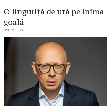
O linguriță de ură pe inima
goală
acum 2 ore