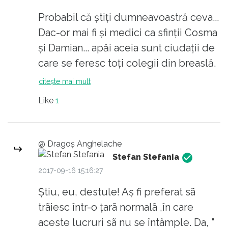
Probabil că ştiţi dumneavoastră ceva...
Dac-or mai fi şi medici ca sfinţii Cosma
şi Damian... apăi aceia sunt ciudaţii de
care se feresc toţi colegii din breaslă.
Cine nu se potriveşte patului lui
citește mai mult
Procust... ştim ce soartă are! :))
Like
1
@ Dragoş Anghelache
Stefan Stefania
2017-09-16 15:16:27
Știu, eu, destule! Aș fi preferat sã
trãiesc într-o țarã normalã ,în care
aceste lucruri sã nu se întâmple. Da, "