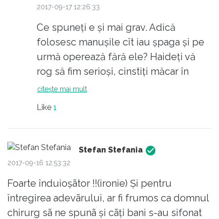
2017-09-17 12:26:33
Ce spuneţi e şi mai grav. Adică
folosesc manuşile cît iau şpaga şi pe
urmă operează fără ele? Haideţi vă
rog să fim serioşi, cinstiţi măcar în
scris. Cadrele medicale iau şpagă la
citește mai mult
greu, mai ales chirurgii şi toţi cei din
Like
1
echipa lor. Nu e cinstit. Cu facturile
curente, oricît aş face economie, nu
fumez, nu consum alcool, nu fac lux,
Stefan Stefania
şi tot termin banii cu o săptămînă,
2017-09-16 12:53:32
două înainte de salariu. Dacă o să fie
Foarte înduioșãtor !!(ironie) Și pentru
nevoie să mă operez într-o zi, cam
întregirea adevãrului, ar fi frumos ca domnul
care credeţi că va fi scenariul?
chirurg sã ne spunã și cãți bani s-au sifonat