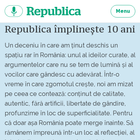
Sari
la
Menu
continut
Republica împlinește 10 ani
Un deceniu în care am ținut deschis un
spațiu rar în România: unul al ideilor curate, al
argumentelor care nu se tem de lumină și al
vocilor care gândesc cu adevărat. Într-o
vreme în care zgomotul crește, noi am mizat
pe ceea ce contează: conținut de calitate,
autentic, fără artificii, libertate de gândire,
profunzime în loc de superficialitate. Pentru
că doar așa România poate merge înainte. Să
rămânem împreună într-un loc al reflecției, al