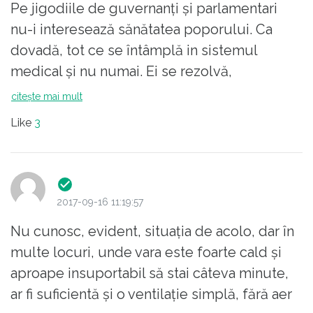
Pe jigodiile de guvernanți și parlamentari
nu-i interesează sănătatea poporului. Ca
dovadă, tot ce se întâmplă in sistemul
medical și nu numai. Ei se rezolvă,
întotdeauna, in marile spitale ale lumii
citește mai mult
civilizate. Fug de România. Doar o jefuiesc si
Like
3
o vând.
2017-09-16 11:19:57
Nu cunosc, evident, situația de acolo, dar în
multe locuri, unde vara este foarte cald și
aproape insuportabil să stai câteva minute,
ar fi suficientă și o ventilație simplă, fără aer