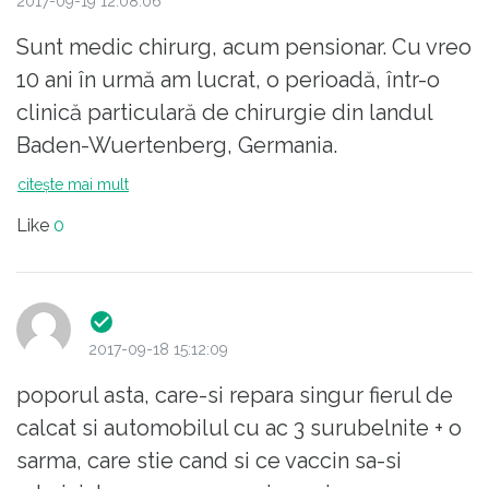
2017-09-19 12:08:06
Sunt medic chirurg, acum pensionar. Cu vreo
10 ani în urmă am lucrat, o perioadă, într-o
clinică particulară de chirurgie din landul
Baden-Wuertenberg, Germania.
În sălile de operații era asigurată, în
citește mai mult
pemanență, o temperatură constantă de 18
Like
0
gr Celsius.Într-una din zile instalația de aer
condiționat s-a defectat și temperatura a
crescut vreo 2 grade. În ziua aceea nu s-a
mai operat, pînă ce nu a fost reparată
2017-09-18 15:12:09
instalația!
poporul asta, care-si repara singur fierul de
calcat si automobilul cu ac 3 surubelnite + o
sarma, care stie cand si ce vaccin sa-si