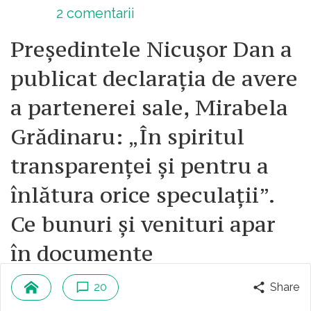
2
comentarii
Președintele Nicușor Dan a
publicat declarația de avere
a partenerei sale, Mirabela
Grădinaru: „În spiritul
transparenței și pentru a
înlătura orice speculații”.
Ce bunuri și venituri apar
în documente
ieri la ora 13
20
Share