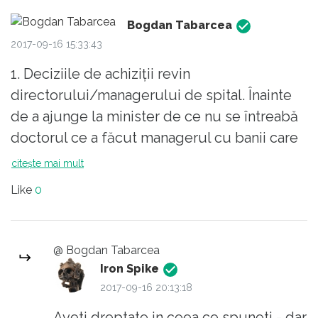
initieze si politici privind necesitatea
specialistilor, mai putin specialistilor in
Bogdan Tabarcea
politica.
2017-09-16 15:33:43
pt moment "nenunche" si "olguta" sub
1. Deciziile de achiziții revin
conducerea personala a lui "dorel", trimisul
directorului/managerului de spital. Înainte
special al "trubadurului cu mustata" sunt "de
de a ajunge la minister de ce nu se întreabă
leac" acestui neam.
doctorul ce a făcut managerul cu banii care
ar fi trebuit alocați sistemului de aer
citește mai mult
condiționat?
Like
0
2. Risipa de bani și fondurile alocate
preferențial nu se petrec doar la nivel de
@ Bogdan Tabarcea
minister, așa cum sugerează domnul chirurg,
Iron Spike
ci și la nivel de unități sanitare. Pentru câ
2017-09-16 20:13:18
ministerul alocă dar managerii administrează
Aveti dreptate in ceea ce spuneti - dar