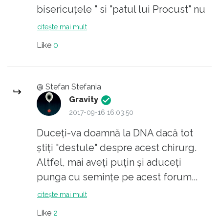
bisericuțele " si "patul lui Procust" nu
vor dispãrea ,în veci,din sistemul
citește mai mult
medical românesc.
Like
0
@ Stefan Stefania
Gravity
2017-09-16 16:03:50
Duceți-va doamnă la DNA dacă tot
știți "destule" despre acest chirurg.
Altfel, mai aveți puțin și aduceți
punga cu semințe pe acest forum...
citește mai mult
Like
2