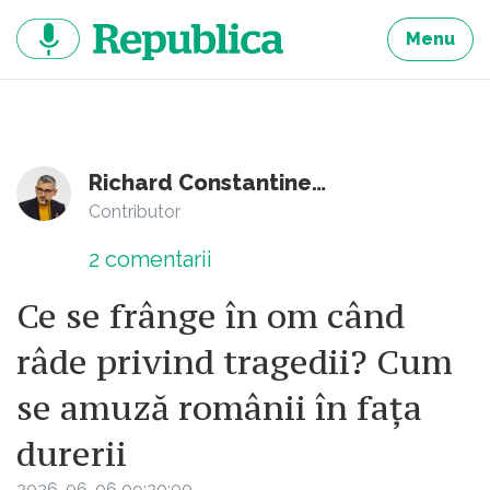
Sari
la
Menu
continut
Richard Constantinescu
Contributor
2
comentarii
Ce se frânge în om când
râde privind tragedii? Cum
se amuză românii în fața
durerii
2026-06-06 09:20:00