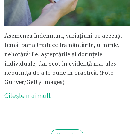
Asemenea îndemnuri, variaţiuni pe aceeaşi
temă, par a traduce frământările, uimirile,
nehotărârile, aşteptările şi dorinţele
individuale, dar scot în evidenţă mai ales
neputinţa de a le pune în practică. (Foto
Guliver/Getty Images)
Citește mai mult