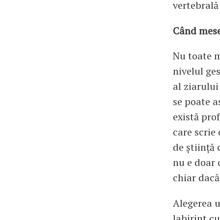
vertebrală 
Când mese
Nu toate m
nivelul ges
al ziarului
se poate a
există prof
care scrie
de știință
nu e doar o
chiar dacă
Alegerea u
labirint c