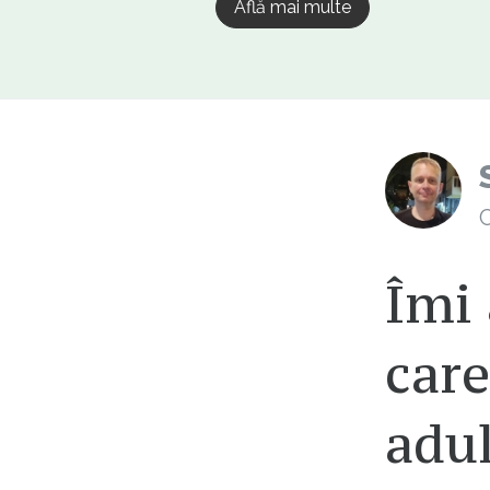
Află mai multe
C
Îmi
care
adul