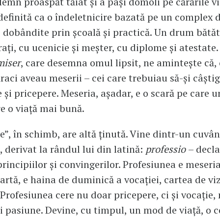
emn proaspăt tăiat și a pași domoli pe cărările vie
definită ca o îndeletnicire bazată pe un complex 
 dobândite prin școală și practică. Un drum bătăt
ați, cu ucenicie și meșter, cu diplome și atestate
miser
, care desemna omul lipsit, ne amintește că, 
ăraci aveau meserii – cei care trebuiau să-și câști
 și pricepere. Meseria, așadar, e o scară pe care u
re o viață mai bună.
e”, în schimb, are altă ținută. Vine dintr-un cuvân
 derivat la rândul lui din latină:
professio
– decla
principiilor și convingerilor. Profesiunea e meseria
 artă, e haina de duminică a vocației, cartea de viz
. Profesiunea cere nu doar pricepere, ci și vocație,
 și pasiune. Devine, cu timpul, un mod de viață, o 