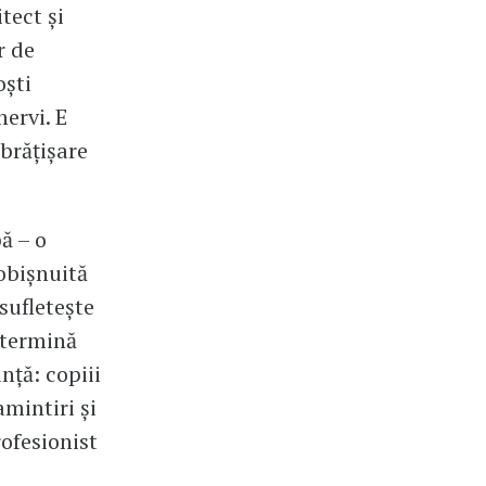
tect și
r de
oști
ervi. E
mbrățișare
ă – o
obișnuită
sufletește
 termină
nță: copiii
amintiri și
rofesionist