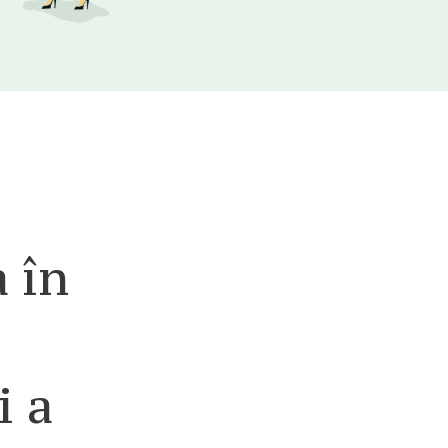
 în
i a