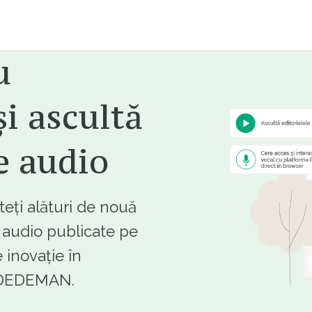
u
i ascultă
e audio
ți alături de nouă
e audio publicate pe
 inovație în
e DEDEMAN.