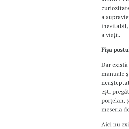
curiozitat
a supravie
inevitabil
a vieții.
Fișa postu
Dar există
manuale și
neașteptate
ești pregăt
porțelan, ș
meseria de
Aici nu exi