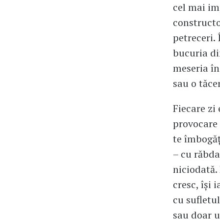
cel mai im
constructo
petreceri. 
bucuria di
meseria în
sau o tăce
Fiecare zi
provocare 
te îmbogăț
– cu răbda
niciodată.
cresc, își 
cu sufletu
sau doar 