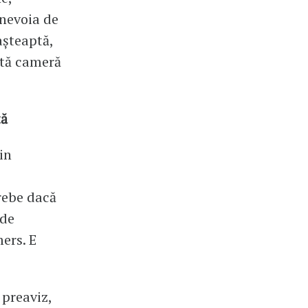
 nevoia de
așteaptă,
ltă cameră
tă
in
trebe dacă
 de
mers. E
 preaviz,