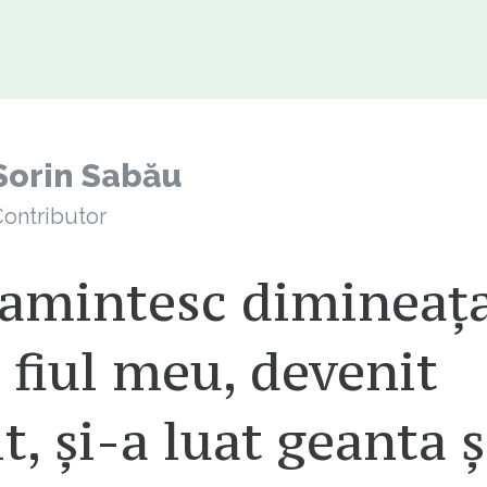
Sorin Sabău
ontributor
 amintesc dimineața
 fiul meu, devenit
t, și-a luat geanta ș