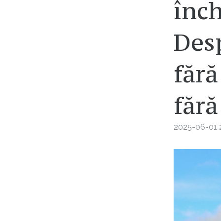
înch
Desp
fără
fără
2025-06-01 