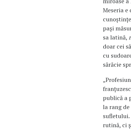
miroase a l
Meseria e 
cunoștințe
pași măsur
sa latină,
doar cei s
cu sudoare
sărăcie sp
„Profesiun
franțuzesc,
publică a 
la rang de
sufletului
rutină, ci