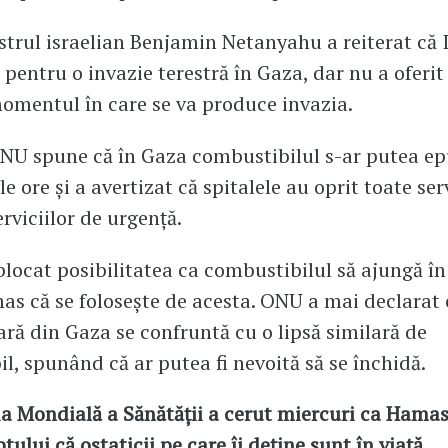
trul israelian Benjamin Netanyahu a reiterat că I
 pentru o invazie terestră în Gaza, dar nu a oferit 
momentul în care se va produce invazia.
NU spune că în Gaza combustibilul s-ar putea ep
 ore și a avertizat că spitalele au oprit toate serv
rviciilor de urgență.
 blocat posibilitatea ca combustibilul să ajungă în
s că se folosește de acesta. ONU a mai declarat 
ră din Gaza se confruntă cu o lipsă similară de
l, spunând că ar putea fi nevoită să se închidă.
a Mondială a Sănătății a cerut miercuri ca Hamas
ului că ostaticii pe care îi deține sunt în viață