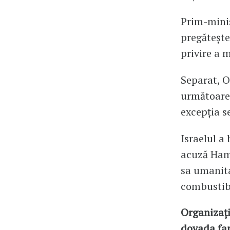
Prim-minis
pregătește
privire a 
Separat, O
următoarele
excepția se
Israelul a
acuză Hama
sa umanita
combustibi
Organizați
dovada fapt