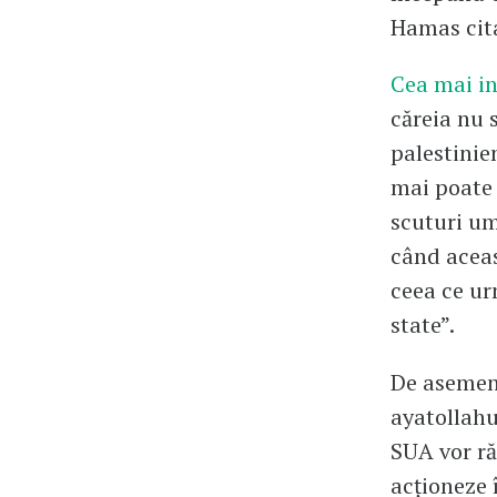
Hamas cit
Cea mai in
căreia nu s
palestinie
mai poate 
scuturi um
când aceas
ceea ce ur
state”.
De asemene
ayatollahu
SUA vor ră
acționeze 