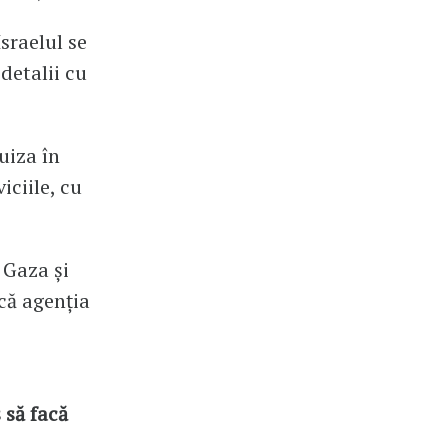
sraelul se
detalii cu
uiza în
iciile, cu
 Gaza și
că agenția
 să facă