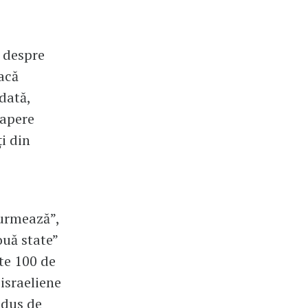
ă despre
tacă
odată,
 apere
i din
 urmează”,
ouă state”
ste 100 de
 israeliene
ndus de