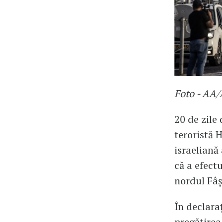
Foto - AA
20 de zile
teroristă 
israeliană 
că a efect
nordul Fâş
În declara
pregătirea