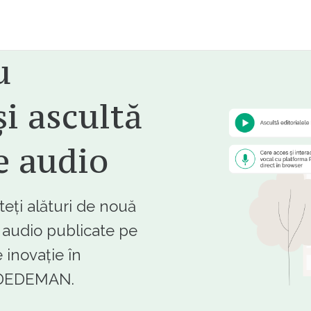
u
i ascultă
e audio
ți alături de nouă
e audio publicate pe
 inovație în
e DEDEMAN.