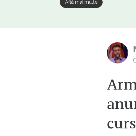
Află mai multe
C
Arma
anun
curs