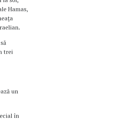
 ale Hamas,
neața
raelian.
 să
 trei
ează un
ecial în