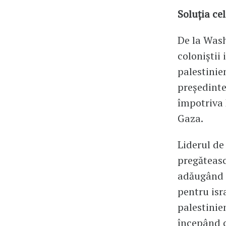
Soluția ce
De la Wash
coloniștii
palestinien
președinte
împotriva 
Gaza.
Liderul de
pregăteasc
adăugând c
pentru isr
palestinien
începând c