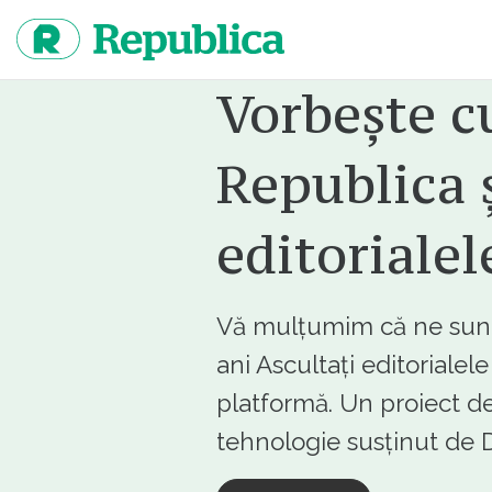
Sari
la
continut
Vorbește c
Republica ș
editorialel
Vă mulțumim că ne sunte
ani Ascultați editorialel
platformă. Un proiect de
tehnologie susținut d