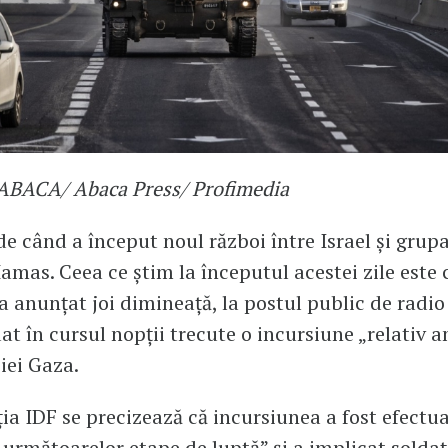
/ABACA/ Abaca Press/ Profimedia
 de când a început noul război între Israel și grup
Hamas. Ceea ce știm la începutul acestei zile este
a anunţat joi dimineaţă, la postul public de radio 
uat în cursul nopţii trecute o incursiune „relativ 
iei Gaza.
ția IDF se precizează că incursiunea a fost efectua
 următoarelor etape de luptă” și a implicat soldaţi