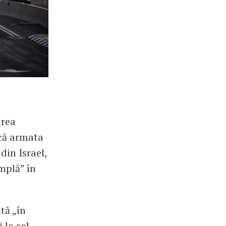
area
 că armata
din Israel,
amplă” în
tă „în
 la sol,