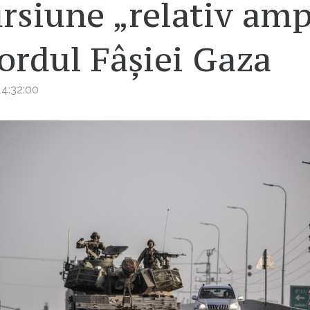
rsiune „relativ amp
ordul Fâşiei Gaza
4:32:00