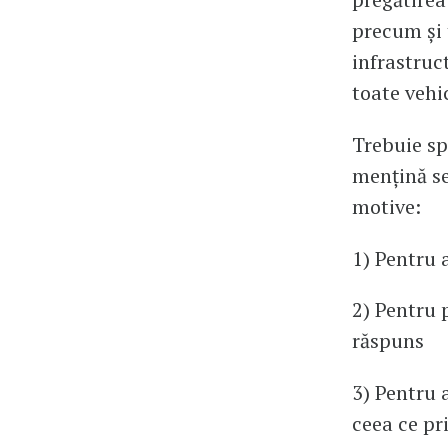
precum şi 
infrastruc
toate vehic
Trebuie spu
mențină se
motive:
1) Pentru 
2) Pentru 
răspuns
3) Pentru 
ceea ce pri