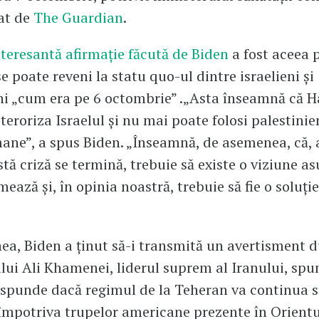
at de
The Guardian
.
teresantă afirmație făcută de Biden
a fost aceea p
e poate reveni la statu quo-ul dintre israelieni și
ni „cum era pe 6 octombrie” .„Asta înseamnă că 
teroriza Israelul și nu mai poate folosi palestinie
ane”, a spus Biden. „Înseamnă, de asemenea, că, 
tă criză se termină, trebuie să existe o viziune a
mează și, în opinia noastră, trebuie să fie o soluți
a, Biden a ținut să-i transmită un avertisment d
lui Ali Khamenei, liderul suprem al Iranului, sp
spunde dacă regimul de la Teheran va continua s
împotriva trupelor americane prezente în Orientu