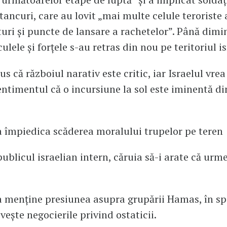
tancuri, care au lovit „mai multe celule teroriste
turi şi puncte de lansare a rachetelor”. Până dimi
ulele și forțele s-au retras din nou pe teritoriul is
s că războiul narativ este critic, iar Israelul vrea
ntimentul că o incursiune la sol este iminentă din
a împiedica scăderea moralului trupelor pe teren
publicul israelian intern, căruia să-i arate că urm
a menține presiunea asupra grupării Hamas, în sp
vește negocierile privind ostaticii.