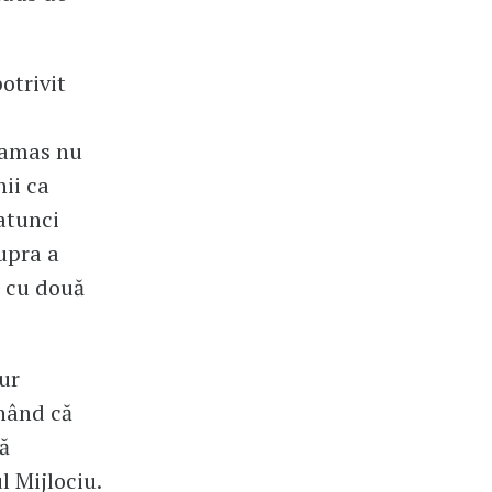
otrivit
Hamas nu
nii ca
atunci
supra a
e cu două
ur
unând că
ă
l Mijlociu.