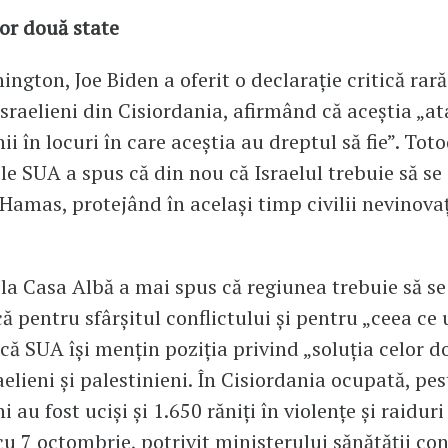
lor două state
ington, Joe Biden a oferit o declarație critică rar
 israelieni din Cisiordania, afirmând că aceștia „a
ii în locuri în care aceștia au dreptul să fie”. Tot
le SUA a spus că din nou că Israelul trebuie să se
Hamas, protejând în același timp civilii nevinovaț
 la Casa Albă a mai spus că regiunea trebuie să se
ă pentru sfârșitul conflictului și pentru „ceea ce
ă SUA își mențin poziția privind „soluția celor d
aelieni și palestinieni. În Cisiordania ocupată, pe
i au fost uciși și 1.650 răniți în violențe și raiduri
u 7 octombrie, potrivit ministerului sănătății co