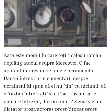
Ăsta este modul în care toți ticăloșii români
deplâng atacul asupra Moscovei. O fac
aparent interesați de binele ucrainenilor.
Dacă-i întrebi prin comentarii despre
ucraineni îți spun că ei nu "țin" cu niciunii, că
e "război între frați" și că "să-i lăsăm să se
omoare între ei", dar oricum "Zelensky e un
dictator prost/actoraș prost/drogat prost