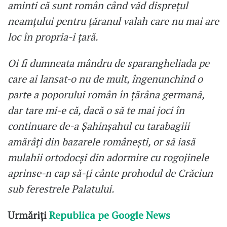
aminti că sunt român când văd disprețul
neamțului pentru țăranul valah care nu mai are
loc în propria-i țară.
Oi fi dumneata mândru de sparangheliada pe
care ai lansat-o nu de mult, îngenunchind o
parte a poporului român în țărâna germană,
dar tare mi-e că, dacă o să te mai joci în
continuare de-a Șahinșahul cu tarabagiii
amărâți din bazarele românești, or să iasă
mulahii ortodocși din adormire cu rogojinele
aprinse-n cap să-ți cânte prohodul de Crăciun
sub ferestrele Palatului.
Urmăriți
Republica pe Google News