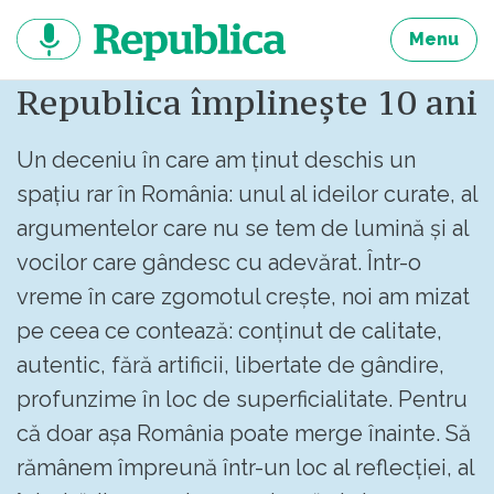
Sari
la
Menu
continut
Republica împlinește 10 ani
Un deceniu în care am ținut deschis un
spațiu rar în România: unul al ideilor curate, al
argumentelor care nu se tem de lumină și al
vocilor care gândesc cu adevărat. Într-o
vreme în care zgomotul crește, noi am mizat
pe ceea ce contează: conținut de calitate,
autentic, fără artificii, libertate de gândire,
profunzime în loc de superficialitate. Pentru
că doar așa România poate merge înainte. Să
rămânem împreună într-un loc al reflecției, al