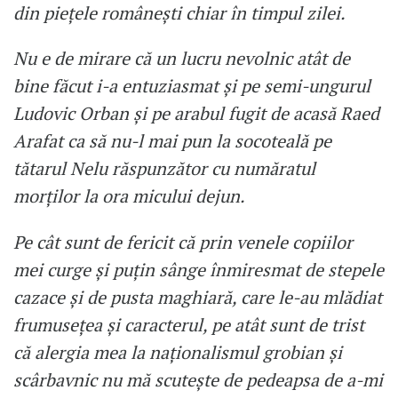
din piețele românești chiar în timpul zilei.
Nu e de mirare că un lucru nevolnic atât de
bine făcut i-a entuziasmat și pe semi-ungurul
Ludovic Orban și pe arabul fugit de acasă Raed
Arafat ca să nu-l mai pun la socoteală pe
tătarul Nelu răspunzător cu număratul
morților la ora micului dejun.
Pe cât sunt de fericit că prin venele copiilor
mei curge și puțin sânge înmiresmat de stepele
cazace și de pusta maghiară, care le-au mlădiat
frumusețea și caracterul, pe atât sunt de trist
că alergia mea la naționalismul grobian și
scârbavnic nu mă scutește de pedeapsa de a-mi