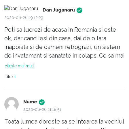
Dan Juganaru
2020-06-26 19:12:29
Poti sa lucrezi de acasa in Romania si este
ok, dar cand iesi din casa, dai de o tara
inapoiata si de oameni retrograzi, un sistem
de invatamant si sanatate in colaps. Ce sa mai
spunem de drumuri si autostrazi. Asa ca nu
citește mai mult
sunt argumente viabile pentru intoarcerea
Like
1
diasporei. Nu poti sa stai numai in casa.
Nume
2020-06-26 11:18:51
Toata lumea doreste sa se intoarca la vechiul