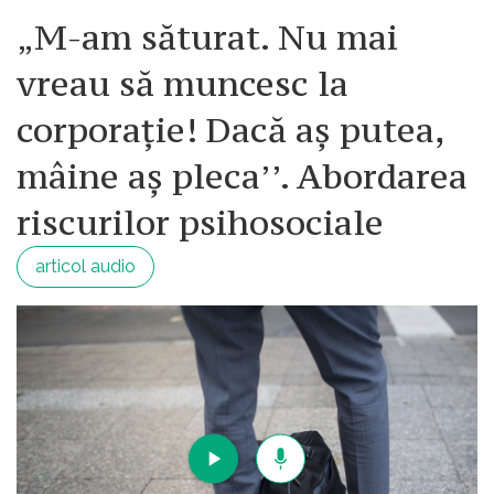
de mult lucruri esentiale si fundamentale in
„M-am săturat. Nu mai
aceasta tara ca sa fie functionala. Prin urmare
vreau să muncesc la
eu zic sa ne rezolvam problemele
"analogice" si dupa aceea sa visam la
corporație! Dacă aș putea,
"digitalizare".
mâine aș pleca’’. Abordarea
riscurilor psihosociale
articol audio