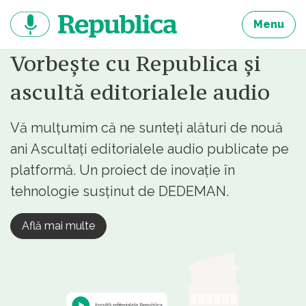
Sari
la
Menu
continut
Vorbește cu Republica și
ascultă editorialele audio
Vă mulțumim că ne sunteți alături de nouă
ani Ascultați editorialele audio publicate pe
platformă. Un proiect de inovație în
tehnologie susținut de DEDEMAN.
Află mai multe