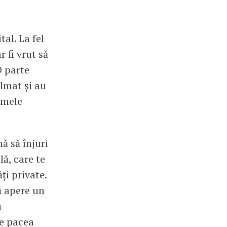
tal. La fel
r fi vrut să
O parte
ilmat și au
umele
ă să înjuri
lă, care te
ți private.
ă apere un
u
re pacea