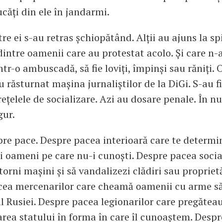
căți din ele în jandarmi.
re ei s-au retras șchiopătând. Alții au ajuns la spi
dintre oamenii care au protestat acolo. Și care n-a
într-o ambuscadă, să fie loviți, împinși sau răniți. 
u răsturnat mașina jurnaliștilor de la DiGi. S-au f
rețelele de socializare. Azi au dosare penale. În n
gur.
pre pace. Despre pacea interioară care te determin
lți oameni pe care nu-i cunoști. Despre pacea socia
torni mașini și să vandalizezi clădiri sau proprietă
cea mercenarilor care cheamă oamenii cu arme s
l Rusiei. Despre pacea legionarilor care pregătea
area statului în forma în care îl cunoaștem. Desp