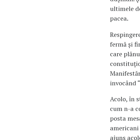
ultimele d
pacea.
Respingere
fermă și f
care plănu
constituți
Manifestăr
invocând “
Acolo, în s
cum n-a co
posta mesa
americani 
ajuns acol