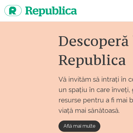
Sari
la
continut
Descoperă 
Republica
Vă invităm să intrați în 
un spațiu în care înveți,
resurse pentru a fi mai 
viață mai sănătoasă.
Află mai multe