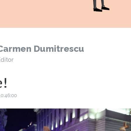
Carmen Dumitrescu
ditor
e!
10:46:00