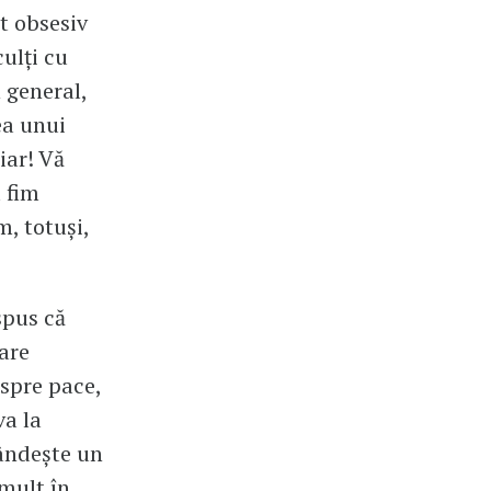
t obsesiv
culți cu
 general,
ea unui
iar! Vă
 fim
m, totuși,
spus că
care
espre pace,
va la
pândește un
 mult în