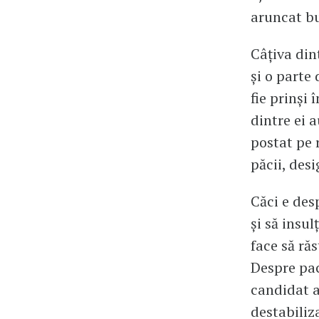
aruncat bu
Câțiva dint
și o parte 
fie prinși 
dintre ei a
postat pe 
păcii, desi
Căci e des
și să insu
face să răs
Despre pa
candidat a
destabiliz