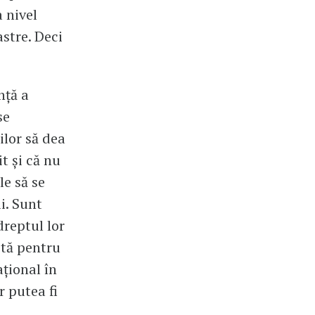
 nivel
astre. Deci
nță a
se
lor să dea
t și că nu
le să se
i. Sunt
dreptul lor
sită pentru
ațional în
r putea fi