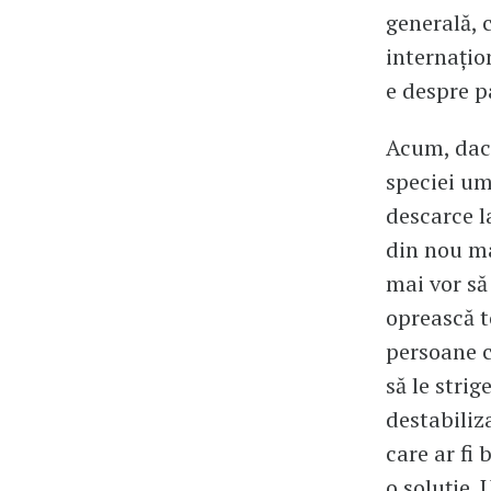
generală, 
internațio
e despre pa
Acum, dacă
speciei um
descarce l
din nou mâ
mai vor să
oprească to
persoane ca
să le strig
destabiliza
care ar fi 
o soluție. 