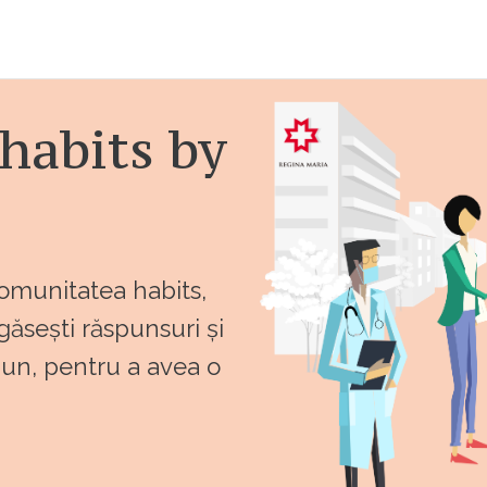
habits by
comunitatea habits,
 găsești răspunsuri și
bun, pentru a avea o