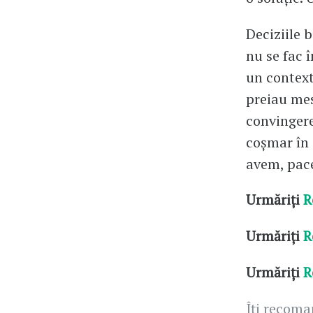
Deciziile b
nu se fac î
un context
preiau mes
convingere
coșmar în 
avem, pace
Urmăriți
R
Urmăriți
R
Urmăriți
R
Îți recom