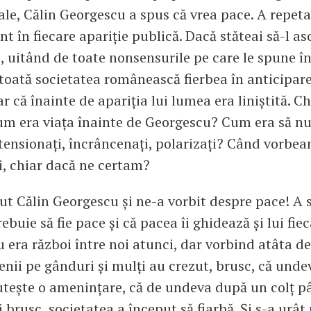
ale, Călin Georgescu a spus că vrea pace. A repeta
t în fiecare apariție publică. Dacă stăteai să-l as
e, uitând de toate nonsensurile pe care le spune în
că toată societatea românească fierbea în anticipar
r că înainte de apariția lui lumea era liniștită. Ch
um era viața înainte de Georgescu? Cum era să nu
 tensionați, încrâncenați, polarizați? Când vorbea
, chiar dacă ne certam?
ut Călin Georgescu și ne-a vorbit despre pace! A 
rebuie să fie pace și că pacea îi ghidează și lui fie
u era război între noi atunci, dar vorbind atâta d
nii pe gânduri și mulți au crezut, brusc, că unde
utește o amenințare, că de undeva după un colț 
 brusc, societatea a început să fiarbă. Și s-a urât