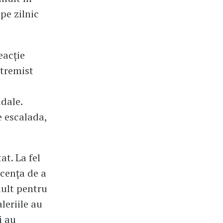
pe zilnic
eacție
xtremist
adale.
e escalada,
at. La fel
ecența de a
mult pentru
leriile au
i au