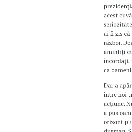
prezidenți
acest cuvân
seriozitat
ai fi zis 
război. Doa
amintiți c
încordați,
ca oamenii
Dar a apăr
între noi t
acțiune. N
a pus oame
orizont pl
dușman. Și