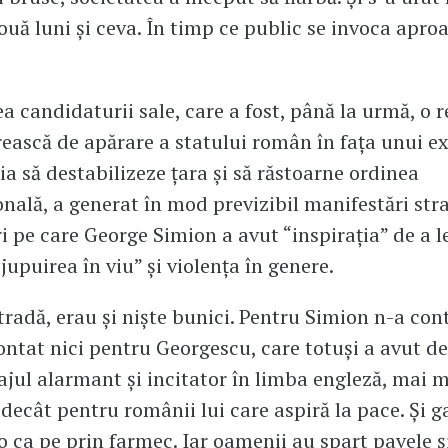
ouă luni și ceva. În timp ce public se invoca aproa
a candidaturii sale, care a fost, până la urmă, o r
irească de apărare a statului român în fața unui e
ia să destabilizeze țara și să răstoarne ordinea
onală, a generat în mod previzibil manifestări str
i pe care George Simion a avut “inspirația” de a l
jupuirea în viu” și violența în genere.
tradă, erau și niște bunici. Pentru Simion n-a cont
ntat nici pentru Georgescu, care totuși a avut d
jul alarmant și incitator în limba engleză, mai 
decât pentru românii lui care aspiră la pace. Și ga
o ca pe prin farmec. Iar oamenii au spart pavele ș