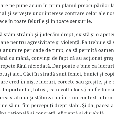
care ne pune acum în prim planul preocupărilor la
nal și servește unor interese contrare celor ale no
ce în toate felurile și în toate sensurile.
 stăm strâmb și judecăm drept, există și o apete
ane pentru agresivitate și violență. Ea trebuie să 
a anumite perioade de timp, ca să permită oameni
nă cu mână, convinși de fapt că au acționat greși
 repete Răul niciodată. Dar poate e bine ca lucruri
tuși aici. Căci în stradă sunt femei, bunici și copi
re cred în niște lucruri, corecte sau greșite, și e 
e. Important e, totuși, ca revolta lor să nu fie folo
rea statului și slăbirea lui într-un context intern
bine să nu fim percepuți drept slabi. Și da, pacea a
Una rațională și concretă, eficientă și durabilă.