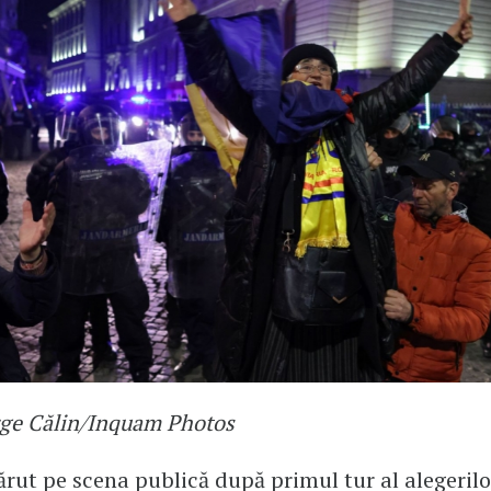
rge Călin/Inquam Photos
rut pe scena publică după primul tur al alegerilo