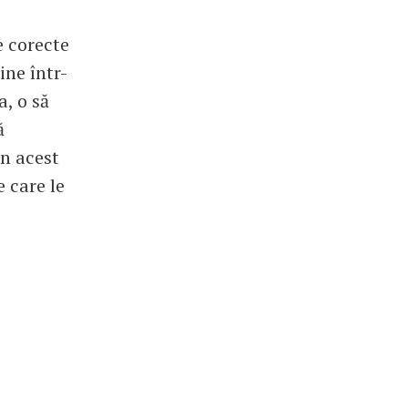
e corecte
ine într-
a, o să
ă
n acest
 care le