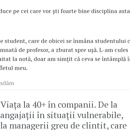
duce pe cei care vor ști foarte bine disciplina asta
e student, care de obicei se înmâna studentului 
semnată de profesor, a zburat spre ușă. L-am cules 
tat la notă, doar am simțit că ceva se întâmplă 
fletul meu.
andăm
Viața la 40+ în companii. De la
angajații în situații vulnerabile,
la managerii greu de clintit, care