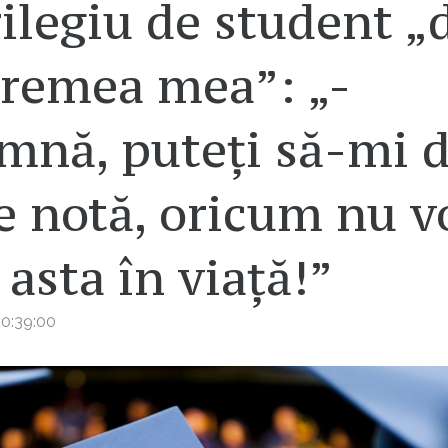
ilegiu de student „
vremea mea”: „-
mnă, puteți să-mi d
e notă, oricum nu v
 asta în viață!”
0:39:00