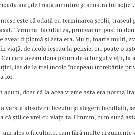
ada aia „de tristă amintire și sinistra lui soție”.
ntesc este că odată cu terminarea școlii, traseul 
asat. Terminai facultatea, primeai un post în do
e aveai diplomă și asta era. Mulți, foarte mulți, a
 în viață, de acolo ieșeau la pensie, ori poate o aș
. Cei care aveau două joburi de-a lungul viețîi, la 
uțini, iar de la trei încolo începeau întrebările pri
a lor.
t acum, doar că la acea vreme asta era normalita
la varsta absolvirii liceului și alegerii facultățîi, s
 că știi ce vrei cu viața ta. Hmmm, cum sună ast
-am ales o facultate, cam fără multe argumente 