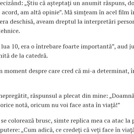
recizând: „Știu că așteptați un anumit răspuns, d
 acord, am altă opinie”. Mă simțeam în acel film î
 era deschisă, aveam dreptul la interpretări perso
tehnice.
 lua 10, era o întrebare foarte importantă”, aud 
nită de la catedră.
 moment despre care cred că mi-a determinat, în
 nepregătit, răspunsul a plecat din mine: „Doamnă
 orice notă, oricum nu voi face asta în viață!”
 se colorează brusc, simte replica mea ca atac la 
putere: „Cum adică, ce credeți că veți face în viaț