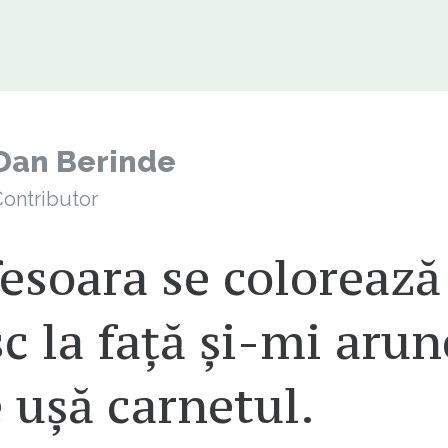
Dan Berinde
ontributor
esoara se colorează
c la față și-mi arun
 ușă carnetul.