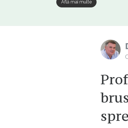
Află mai multe
C
Prof
brus
spre