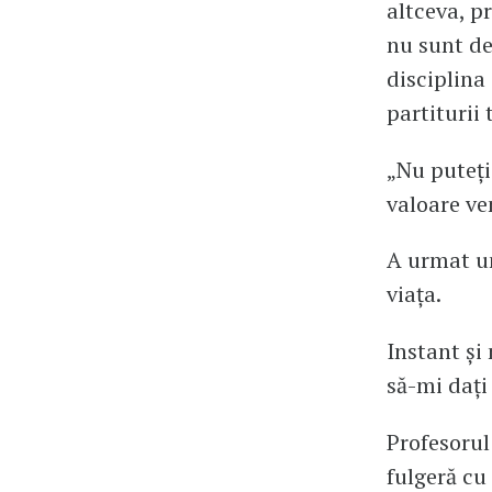
altceva, p
nu sunt de
disciplina
partiturii 
„Nu puteți
valoare ve
A urmat un
viața.
Instant și
să-mi dați
Profesorul
fulgeră cu 