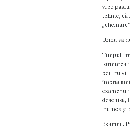
vreo pasiu
tehnic, că
„chemare” 
Urma să de
Timpul tre
formarea i
pentru viit
îmbrăcămin
examenului
deschisă, 
frumos și 
Examen. Pr