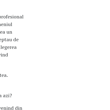
profesional
meniul
vea un
teptau de
alegerea
vind
tea.
e
a azi?
venind din