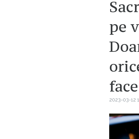
Sacr
pe 
Doa
oric
face
2023-03-12 1