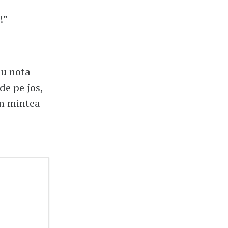
!”
cu nota
de pe jos,
în mintea