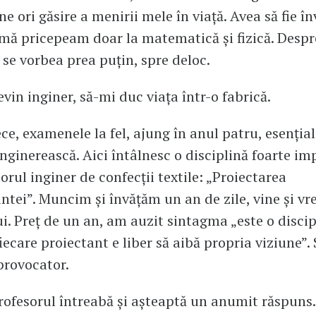
ne ori găsire a menirii mele în viață. Avea să fie 
 mă pricepeam doar la matematică și fizică. Despr
se vorbea prea puțin, spre deloc.
vin inginer, să-mi duc viața într-o fabrică.
ce, examenele la fel, ajung în anul patru, esențial
nginerească. Aici întâlnesc o disciplină foarte i
orul inginer de confecții textile: „Proiectarea
tei”. Muncim și învățăm un an de zile, vine și v
. Preț de un an, am auzit sintagma „este o discip
fiecare proiectant e liber să aibă propria viziune”.
provocator.
ofesorul întreabă și așteaptă un anumit răspuns