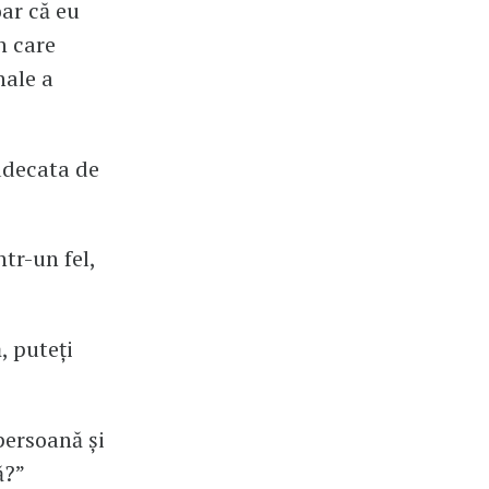
oar că eu
n care
nale a
judecata de
tr-un fel,
, puteți
persoană și
ă?”