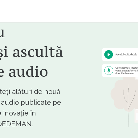
u
i ascultă
e audio
ți alături de nouă
e audio publicate pe
 inovație în
e DEDEMAN.