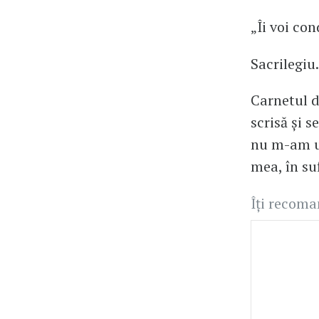
„Îi voi con
Sacrilegiu.
Carnetul d
scrisă și 
nu m-am ui
mea, în su
Îți recom