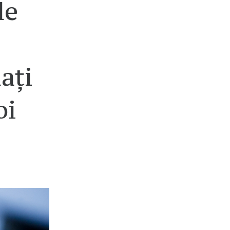
de
ați
oi