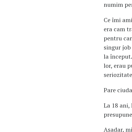
numim perio
Ce îmi ami
era cam tr
pentru car
singur job
la început
lor, erau p
seriozitate
Pare ciuda
La 18 ani, 
presupunea
Așadar, mi