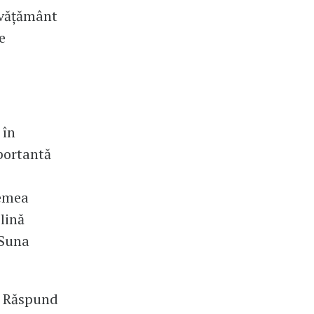
învățământ
e
 în
mportantă
remea
lină
 Suna
. Răspund