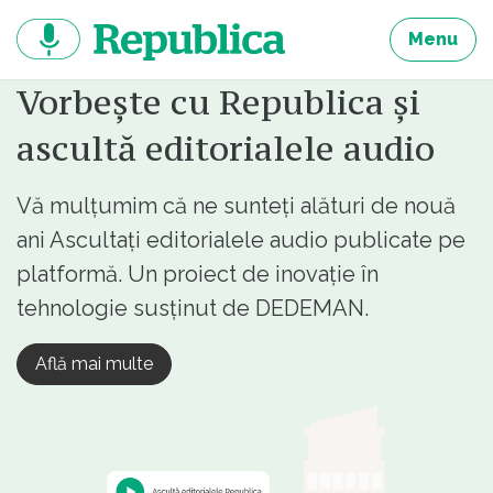
Sari
la
Menu
continut
Vorbește cu Republica și
ascultă editorialele audio
Vă mulțumim că ne sunteți alături de nouă
ani Ascultați editorialele audio publicate pe
platformă. Un proiect de inovație în
tehnologie susținut de DEDEMAN.
Află mai multe