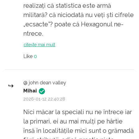
realizați că statistica este armă
adepților acestora, care nu sunt puțini..
militară? că niciodată nu veți ști cifrele
Dac-ați trecut în opoziție, spuneți-ne și
„ecsacte”? poate că Hexagonul ne-
nouă..
ntrece.
citește mai mult
Like
0
@ john dean valley
Mihai
2026-01-12 22:40:28
Nici măcar la speciali nu ne întrece iar
la primari, ei au mai mulți pe hârtie
însă în localitățile mici sunt o grămadă