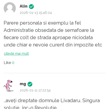
Alin
2026-01-13 15:46:04
Parere personala si exemplu la fel
Administratie obsedata de semafoare la
fiecare colt de strada aproape niciodata
unde chiar e nevoie curent din impozite etc
politie locala inutila asta e la nivel national
citește mai mult
platim degeaba
Like
0
Mai multi bani la adm locala egal mai multa
coruptie si proiecte inutile
Parerea mea ai o primarie care are x bani
mg
acum nu aberatia ca ii dam mai mult din
2026-01-11 17:22:54
impozite se autosustine perfect nu poate o
..aveți dreptate domnule Livadaru. Singura
comasam si punem kpi ca la privat. Nu te
soluție, înc-o Revoluție..