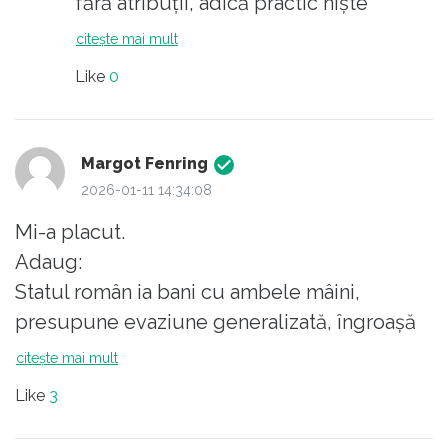
fără atribuții, adică practic niște
persoane de contact, cum ar veni.
citește mai mult
Like
0
Margot Fenring
2026-01-11 14:34:08
Mi-a placut.
Adaug:
Statul român ia bani cu ambele mâini,
presupune evaziune generalizată, îngroașă
birocrația până la absurd, schimbă regulile
citește mai mult
peste noapte și supra-taxează munca la cel
Like
3
mai înalt nivel din UE, în timp ce impozitele
pe proprietăți și mașini au explodat în 2026.