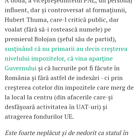
A doua, a vicepreședintelui PNL, un personaj
influent, dar și controversat al formațiunii,
Hubert Thuma, care-l critică public, dar
voalat (fără să-i rostească numele) pe
premierul Bolojan (șeful său de partid),
susținând că nu primarii au decis creșterea
nivelului impozitelor, că vina aparține
Guvernului
și că lucrurile pot fi făcute în
România și fără astfel de indexări - ci prin
creșterea cotelor din impozitele care merg de
la local la centru (din afacerile care-și
desfășoară activitatea în UAT-uri) și
atragerea fondurilor UE.
Este foarte neplăcut și de nedorit ca statul în