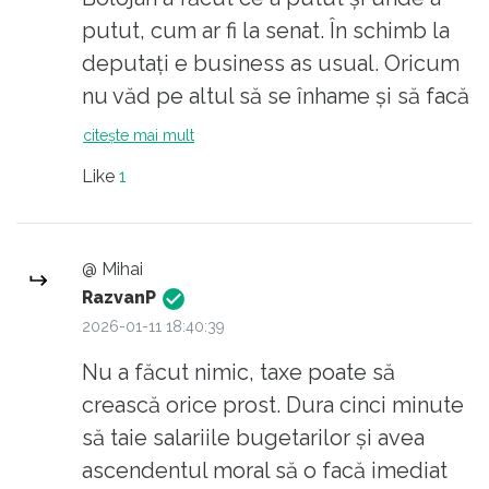
plătesc (când plătesc) pentru că sunt forțați,
putut, cum ar fi la senat. În schimb la
nu pentru că înțeleg legătura directă dintre
deputați e business as usual. Oricum
taxe și servicii publice de calitate. Mulți văd
nu văd pe altul să se înhame și să facă
statul ca pe un inamic extern, nu ca pe o
mai mult., mai ales în condițiile date.
citește mai mult
construcție comună pe care o putem
Like
1
influența.
Când propuneți „presiune extraordinară” pe
primari și politicieni, presupuneți implicit că
@ Mihai
există o masă critică de cetățeni informați,
RazvanP
organizați, dispuși să iasă din zona de
2026-01-11 18:40:39
confort, să protesteze coerent, să boicoteze
Nu a făcut nimic, taxe poate să
inteligent sau să voteze masiv pe criterii de
crească orice prost. Dura cinci minute
performanță fiscală și administrativă.
să taie salariile bugetarilor și avea
Realitatea este alta: majoritatea reacționează
ascendentul moral să o facă imediat
prin văicăreală pe Facebook, meme-uri,