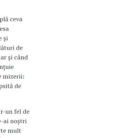
plă ceva
resa
e și
lături de
iar și când
nțuie
 mizerii:
psită de
.
r-un fel de
-ai noștri
rte mult