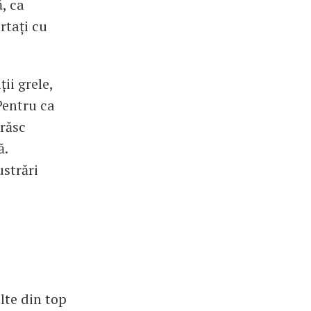
, ca
rtați cu
ii grele,
Pentru ca
urăsc
ă.
ustrări
lte din top