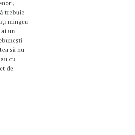
enori,
ă trebuie
bați mingea
 ai un
nebunești
utea să nu
 sau cu
let de