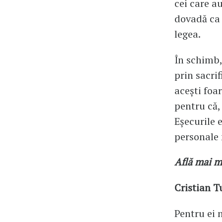
cei care a
dovadă ca 
legea.
În schimb, 
prin sacri
acești foa
pentru că,
Eșecurile 
personale 
Află mai m
Cristian T
Pentru ei 