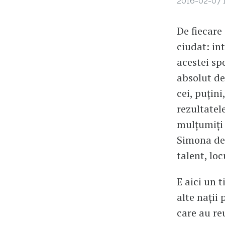
2016-02-07 1
De fiecare
ciudat: in
acestei spo
absolut de
cei, puțini
rezultatel
mulțumiți 
Simona de 
talent, lo
E aici un 
alte nații
care au re