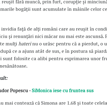
u reușit fără muncă, prin furt, corupție și minciună
marile bogății sunt acumulate în mâinile celor ce
invidia față de alți români care au reușit în condiț
ficiu și renunțări nici măcar nu mai este ascunsă. 
rte mulți
hateri
nu o urăsc pentru că a pierdut, o 
 după ce a ajuns atât de sus, e în postura să piard
ei sunt folosite ca alibi pentru exprimarea unor fr
nesănătoase.
ult:
udor Popescu -
SiMonica iese cu fruntea sus
nu mai contează că Simona are 1.68 și toate celela