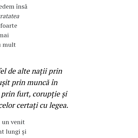
vedem însă
uratatea
foarte
 mai
cu mult
l de alte nații prin
ușit prin muncă în
prin furt, corupție și
elor certați cu legea.
 un venit
t lungi și