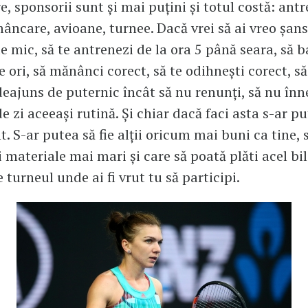
e, sponsorii sunt și mai puțini și totul costă: antr
âncare, avioane, turnee. Dacă vrei să ai vreo șans
de mic, să te antrenezi de la ora 5 până seara, să 
e ori, să mănânci corect, să te odihnești corect, să
eajuns de puternic încât să nu renunți, să nu în
e zi aceeași rutină. Și chiar dacă faci asta s-ar p
nt. S-ar putea să fie alții oricum mai buni ca tine,
i materiale mai mari și care să poată plăti acel bi
 turneul unde ai fi vrut tu să participi.