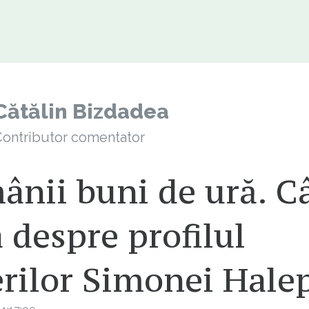
Cătălin Bizdadea
ontributor comentator
nii buni de ură. C
 despre profilul
erilor Simonei Hale