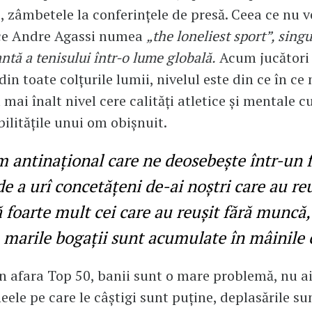
e, zâmbetele la conferințele de presă. Ceea ce nu 
 ce Andre Agassi numea
„the loneliest sport”, sing
ntă a tenisului într-o lume globală.
Acum jucători 
in toate colțurile lumii, nivelul este din ce în ce
l mai înalt nivel cere calități atletice și mentale 
bilitățile unui om obișnuit.
m antinațional care ne deosebește într-un fe
de a urî concetățeni de-ai noștri care au re
foarte mult cei care au reușit fără muncă, 
marile bogații sunt acumulate în mâinile c
în afara Top 50, banii sunt o mare problemă, nu ai
eele pe care le câștigi sunt puține, deplasările sun