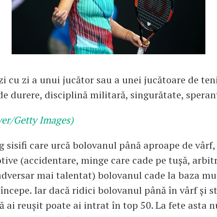
zi cu zi a unui jucător sau a unei jucătoare de ten
 durere, disciplină militară, singurătate, speranț
ver/Getty Images)
g sisifi care urcă bolovanul până aproape de vârf,
tive (accidentare, minge care cade pe tușă, arbit
adversar mai talentat) bolovanul cade la baza mun
începe. Iar dacă ridici bolovanul până în vârf și st
ă ai reușit poate ai intrat în top 50. La fete asta n