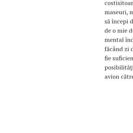
costisitoar
maseuri, m
să începi 
de o mie d
mental înd
făcând zi d
fie suficie
posibilităț
avion către