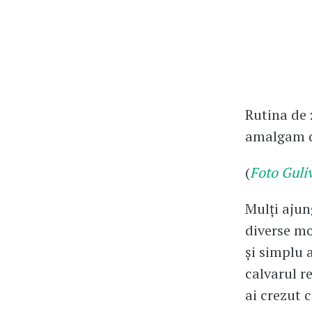
Rutina de 
amalgam de
(
Foto Guli
Mulți ajun
diverse mo
și simplu 
calvarul re
ai crezut c