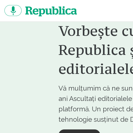
Sari
la
continut
Vorbește c
Republica ș
editorialel
Vă mulțumim că ne sunte
ani Ascultați editorialel
platformă. Un proiect de
tehnologie susținut d