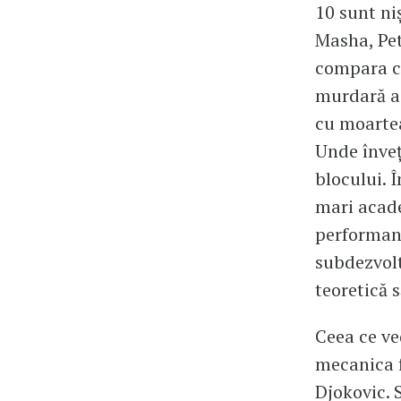
10 sunt ni
Masha, Pet
compara cu
murdară a 
cu moartea
Unde înveți
blocului. 
mari acade
performanț
subdezvolta
teoretică 
Ceea ce ve
mecanica f
Djokovic. 