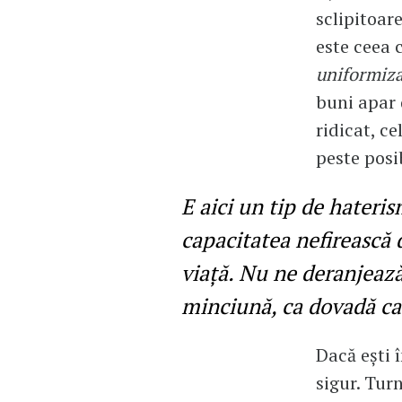
sclipitoar
este ceea
uniformiza
buni apar d
ridicat, ce
peste posi
E aici un tip de hateris
capacitatea nefirească 
viață. Nu ne deranjează 
minciună, ca dovadă ca 
Dacă ești 
sigur. Turn