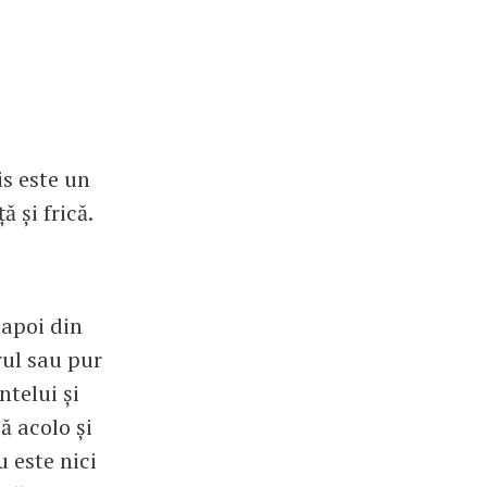
is este un
ă și frică.
 apoi din
rul sau pur
telui și
ă acolo și
u este nici