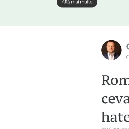
Află mai multe
C
Româ
ceva
hat