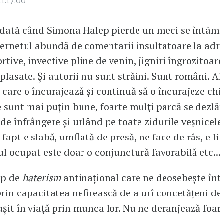
1:17:00
 dată când Simona Halep pierde un meci se întâm
ternetul abundă de comentarii insultatoare la ad
rtive, invective pline de venin, jigniri îngrozitoar
plasate. Și autorii nu sunt străini. Sunt români. A
, care o încurajează și continuă să o încurajeze ch
e sunt mai puțin bune, foarte mulți parcă se dezlă
de înfrângere și urlând pe toate zidurile veșnicele
fapt e slabă, umflată de presă, ne face de râs, e li
cul ocupat este doar o conjunctură favorabilă etc..
tip de
haterism
antinațional care ne deosebește înt
 prin capacitatea nefirească de a urî concetățeni de
ușit în viață prin munca lor. Nu ne deranjează foa