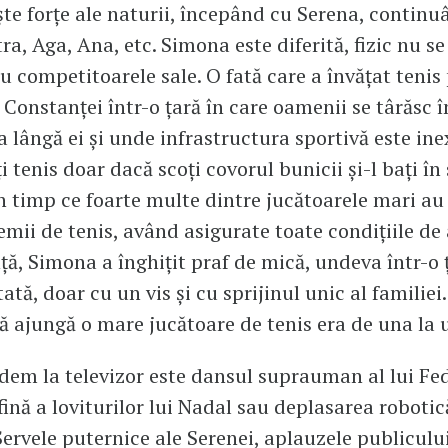
ște forțe ale naturii, începând cu Serena, continu
ra, Aga, Ana, etc. Simona este diferită, fizic nu s
 competitoarele sale. O fată care a învățat tenis
Constanței într-o țară în care oamenii se târăsc î
 lângă ei și unde infrastructura sportivă este ine
 tenis doar dacă scoți covorul bunicii și-l bați în
În timp ce foarte multe dintre jucătoarele mari au
mii de tenis, având asigurate toate condițiile de 
ă, Simona a înghițit praf de mică, undeva într-o 
tă, doar cu un vis și cu sprijinul unic al familiei
să ajungă o mare jucătoare de tenis era de una la 
dem la televizor este dansul suprauman al lui Fed
ină a loviturilor lui Nadal sau deplasarea robotică
Servele puternice ale Serenei, aplauzele publicului