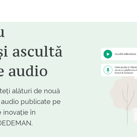
u
i ascultă
e audio
ți alături de nouă
e audio publicate pe
 inovație în
e DEDEMAN.