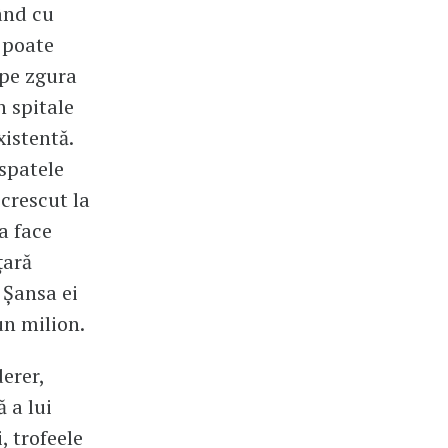
ând cu
e poate
 pe zgura
n spitale
xistentă.
 spatele
 crescut la
a face
țară
. Șansa ei
un milion.
erer,
 a lui
, trofeele