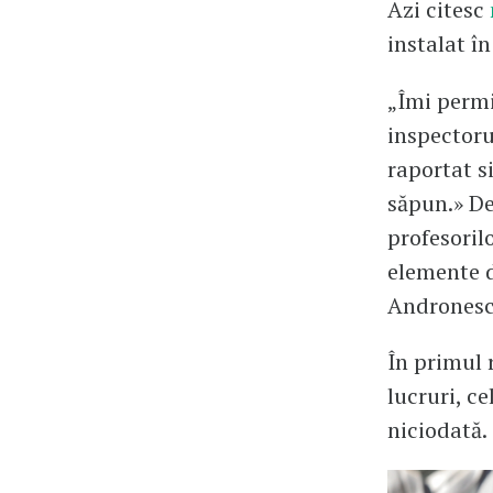
Azi citesc
instalat î
„Îmi permi
inspectoru
raportat s
săpun.» De
profesoril
elemente d
Andronesc
În primul 
lucruri, c
niciodată.