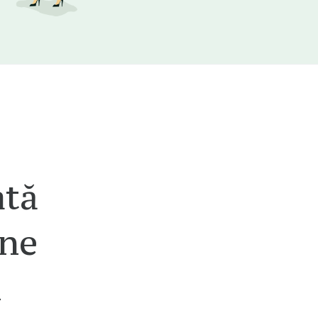
ată
ine
i