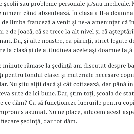
ile școlii sau probleme personale și/sau medicale. 
e nimeni când absentează. În clasa a II-a doamna
 de limba franceză a venit și ne-a amenințat că în
i e de joacă, că se trece la alt nivel și că așteptăr
ri. Da, și alte noastre, ca părinți, strict legate 
re la clasă și de atitudinea aceleiași doamne față 
te minute rămase la ședință am discutat despre ba
ți pentru fondul clasei și materiale necesare copii
ar. Nu știu alții dacă și cât cotizează, dar până î
eva sute de lei bune. Dar, știm toți, școala de stat
De ce dăm? Ca să funcționeze lucrurile pentru copii
ompromis asumat. Nu ne place, aducem acest aspe
 fiecare ședință, dar tot dăm.