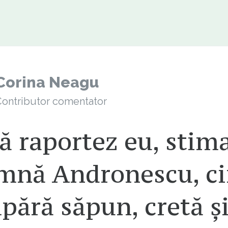
Corina Neagu
ontributor comentator
ă raportez eu, stim
mnă Andronescu, c
ără săpun, cretă ș