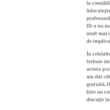
la consili
înlocuieșt
profesoară
III-a nu ma
mult mai ma
de implica
În celelal
trebuie da
acesta școl
am dat cât
gratuită. 
Este un c
discuție la