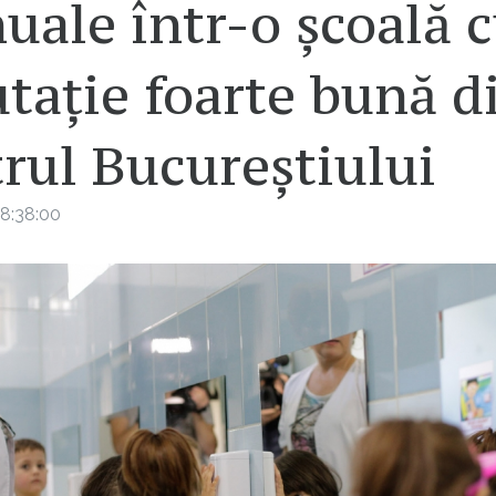
ale într-o școală 
tație foarte bună d
rul Bucureștiului
8:38:00