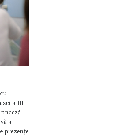
 cu
sei a III-
franceză
ivă a
de prezențe