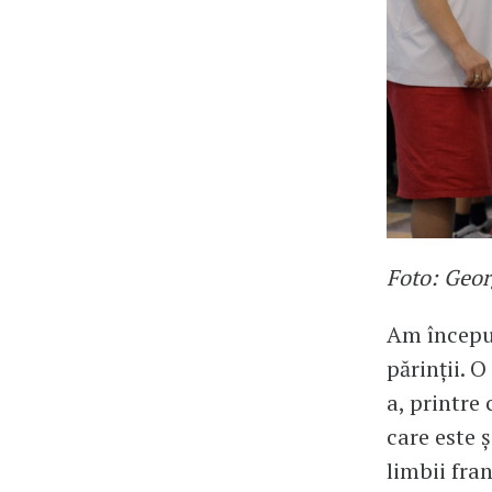
Foto: Geor
Am început
părinții. 
a, printre
care este ș
limbii fra