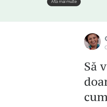
Află mai multe
C
Să v
doa
cump