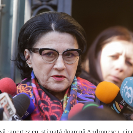
 vă raportez eu, stimată doamnă Andronescu, ci