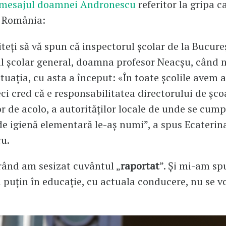
mesajul doamnei Andronescu
referitor la gripa c
n România:
teți să vă spun că inspectorul școlar de la Bucureș
l școlar general, doamna profesor Neacșu, când 
ituația, cu asta a început: «În toate școlile avem a
ci cred că e responsabilitatea directorului de școa
or de acolo, a autorităților locale de unde se cum
e igienă elementară le-aș numi”, a spus Ecaterin
u.
rând am sesizat cuvântul „
raportat
”. Și mi-am sp
el puțin în educație, cu actuala conducere, nu se 