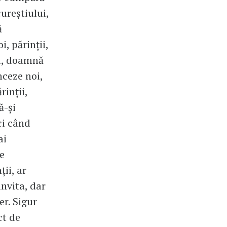
ureștiului,
ă
, părinții,
eu, doamnă
nceze noi,
inții,
ă-și
ci când
ai
e
ții, ar
invita, dar
er. Sigur
ct de