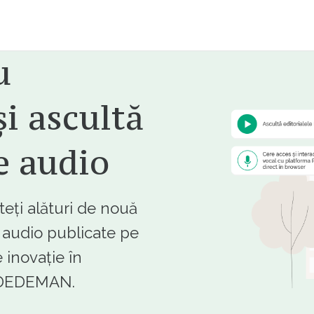
u
i ascultă
e audio
ți alături de nouă
e audio publicate pe
 inovație în
e DEDEMAN.