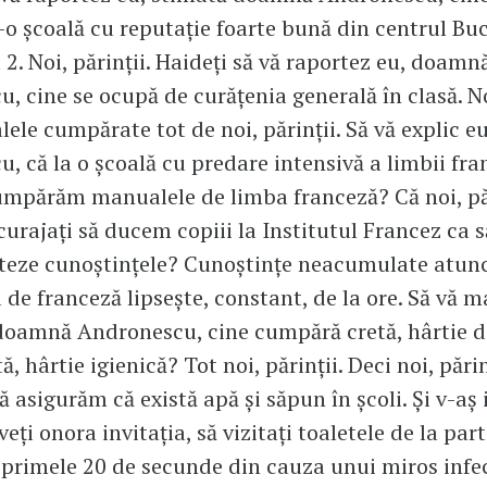
-o școală cu reputație foarte bună din centrul Buc
 2. Noi, părinții. Haideți să vă raportez eu, doamn
, cine se ocupă de curățenia generală în clasă. Noi
lele cumpărate tot de noi, părinții. Să vă explic 
, că la o școală cu predare intensivă a limbii fra
cumpărăm manualele de limba franceză? Că noi, păr
urajați să ducem copiii la Institutul Francez ca s
eze cunoștințele? Cunoștințe neacumulate atun
 de franceză lipsește, constant, de la ore. Să vă m
doamnă Andronescu, cine cumpără cretă, hârtie d
 hârtie igienică? Tot noi, părinții. Deci noi, părin
ă asigurăm că există apă și săpun în școli. Și v-aș 
veți onora invitația, să vizitați toaletele de la part
în primele 20 de secunde din cauza unui miros infe