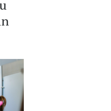
cu
in