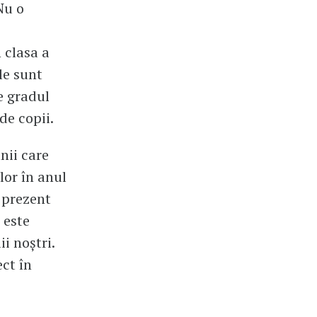
Nu o
 clasa a
ile sunt
de gradul
de copii.
nii care
lor în anul
n prezent
 este
i noștri.
ct în