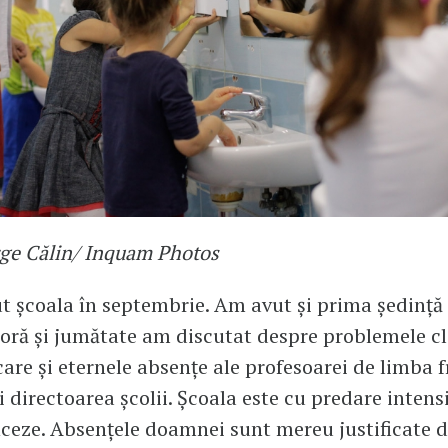
ge Călin/ Inquam Photos
 școala în septembrie. Am avut și prima ședință
O oră și jumătate am discutat despre problemele cla
 care și eternele absențe ale profesoarei de limba 
i directoarea școlii. Școala este cu predare intens
nceze. Absențele doamnei sunt mereu justificate 