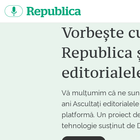
Sari
la
continut
Vorbește c
Republica ș
editorialel
Vă mulțumim că ne sunte
ani Ascultați editorialel
platformă. Un proiect de
tehnologie susținut d