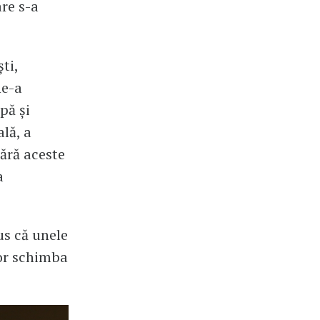
are s-a
ti,
ne-a
pă și
lă, a
pără aceste
a
us că unele
vor schimba