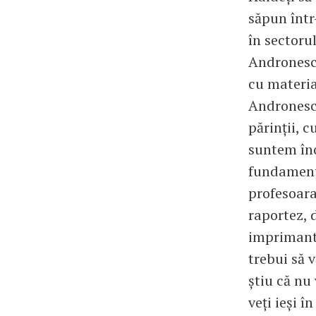
săpun într
în sectorul
Andronescu
cu materia
Andronescu
părinții, 
suntem înc
fundament
profesoara
raportez, 
imprimantă,
trebui să v
știu că nu 
veți ieși 