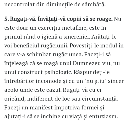
necontrolat din diminețile de sâmbătă.
5. Rugați-vă. Învățați-vă copiii să se roage.
Nu
este doar un exercițiu metafizic, este în
primul rând o igienă a smereniei. Arătați-le
voi beneficiul rugăciunii. Povestiți-le modul în
care v-a schimbat rugăciunea. Faceți-i să
înțeleagă că se roagă unui Dumnezeu viu, nu
unui construct psihologic. Răspundeți-le
întrebărilor incomode și cu un "nu știu" sincer
acolo unde este cazul. Rugați-vă cu ei
oricând, indiferent de loc sau circumstanță.
Faceți un manifest împotriva formei și
ajutați-i să se închine cu viață și entuziasm.