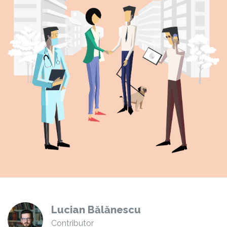
Lucian Bălănescu
Contributor