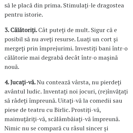
să le placă din prima. Stimulați-le dragostea
pentru istorie.
3. Călătoriți.
Cât puteți de mult. Sigur că e
posibil să nu aveți resurse. Luați un cort și
mergeți prin împrejurimi. Investiți bani într-o
călătorie mai degrabă decât într-o mașină
nouă.
4. Jucați-vă.
Nu contează vârsta, nu pierdeți
avântul ludic. Inventați noi jocuri, (re)învățați
să râdeți împreună. Uitați-vă la comedii sau
piese de teatru cu Birlic. Prostiți-vă,
maimuțăriți-vă, scălâmbăiați-vă împreună.
Nimic nu se compară cu râsul sincer și