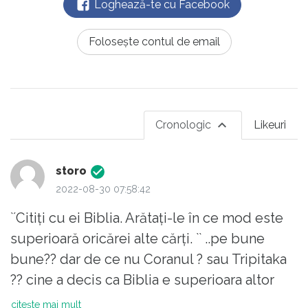
Loghează-te cu Facebook
Folosește contul de email
Cronologic
Likeuri
storo
2022-08-30 07:58:42
`´Citiți cu ei Biblia. Arătați-le în ce mod este
superioară oricărei alte cărți. `` ..pe bune
bune?? dar de ce nu Coranul ? sau Tripitaka
?? cine a decis ca Biblia e superioara altor
scrieri ???? Teodosie ?? Marele Alb?
citește mai mult