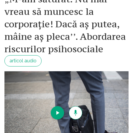
civilizatiei , chiar si celei moderne.
vreau să muncesc la
corporație! Dacă aș putea,
mâine aș pleca’’. Abordarea
riscurilor psihosociale
articol audio