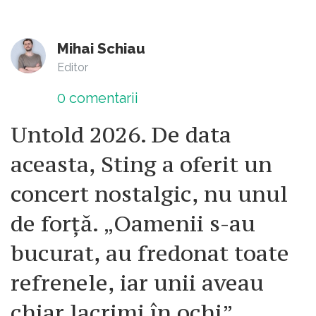
Mihai Schiau
Editor
0
comentarii
Untold 2026. De data
aceasta, Sting a oferit un
concert nostalgic, nu unul
de forță. „Oamenii s-au
bucurat, au fredonat toate
refrenele, iar unii aveau
chiar lacrimi în ochi”