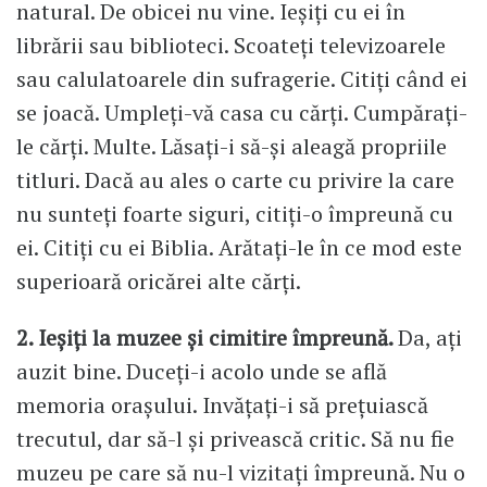
natural. De obicei nu vine. Ieșiți cu ei în
librării sau biblioteci. Scoateți televizoarele
sau calulatoarele din sufragerie. Citiți când ei
se joacă. Umpleți-vă casa cu cărți. Cumpărați-
le cărți. Multe. Lăsați-i să-și aleagă propriile
titluri. Dacă au ales o carte cu privire la care
nu sunteți foarte siguri, citiți-o împreună cu
ei. Citiți cu ei Biblia. Arătați-le în ce mod este
superioară oricărei alte cărți.
2. Ieșiți la muzee și cimitire împreună.
Da, ați
auzit bine. Duceți-i acolo unde se află
memoria orașului. Invățați-i să prețuiască
trecutul, dar să-l și privească critic. Să nu fie
muzeu pe care să nu-l vizitați împreună. Nu o