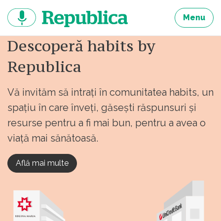
Sari
la
Menu
continut
Descoperă habits by
Republica
Vă invităm să intrați în comunitatea habits, un
spațiu în care înveți, găsești răspunsuri și
resurse pentru a fi mai bun, pentru a avea o
viață mai sănătoasă.
Află mai multe