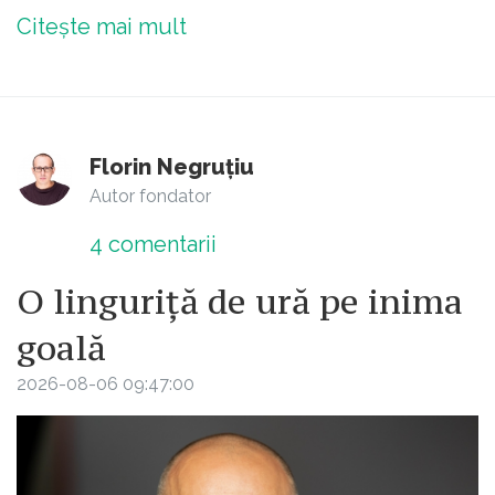
Citește mai mult
Florin Negruțiu
Autor fondator
4
comentarii
O linguriță de ură pe inima
goală
2026-08-06 09:47:00