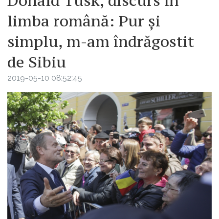
Donald Tusk, discurs în
limba română: Pur și
simplu, m-am îndrăgostit
de Sibiu
2019-05-10 08:52:45