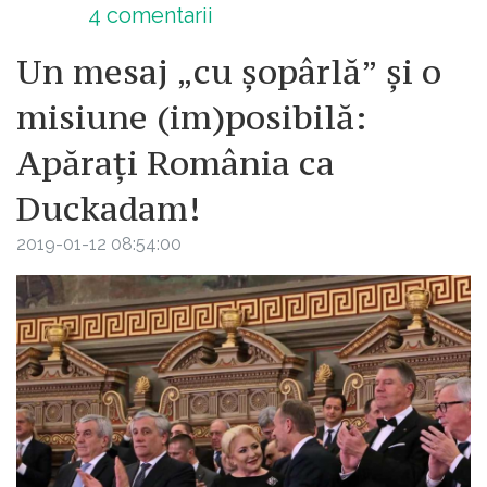
4
comentarii
Un mesaj „cu șopârlă” și o
misiune (im)posibilă:
Apărați România ca
Duckadam!
2019-01-12 08:54:00