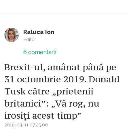
Raluca Ion
Editor
6
comentarii
Brexit-ul, amânat până pe
31 octombrie 2019. Donald
Tusk către „prietenii
britanici”: „Vă rog, nu
irosiți acest timp”
2019-04-11 07:25:00