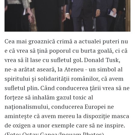
Cea mai groaznică crimă a actualei puteri nu
e că vrea să țină poporul cu burta goală, ci că
vrea să îl lase cu sufletul gol. Donald Tusk,
ne-a arătat aseară, la Ateneu - un simbol al
spiritului și solidarității românilor, că avem
sufletul plin. Când conducerea țării vrea să ne
forțeze să inhalăm gazul toxic al
naționalismului, conducerea Europei ne
amintește că avem mereu la dispoziție masca
de oxigen a unor exemple care să ne inspire.
(Foto: Octav Ganea/Inquam Photos)