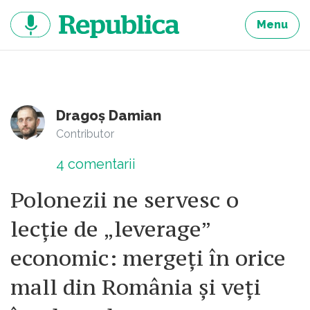
Sari
la
Menu
continut
Dragoș Damian
Contributor
4
comentarii
Polonezii ne servesc o
lecție de „leverage”
economic: mergeți în orice
mall din România și veți