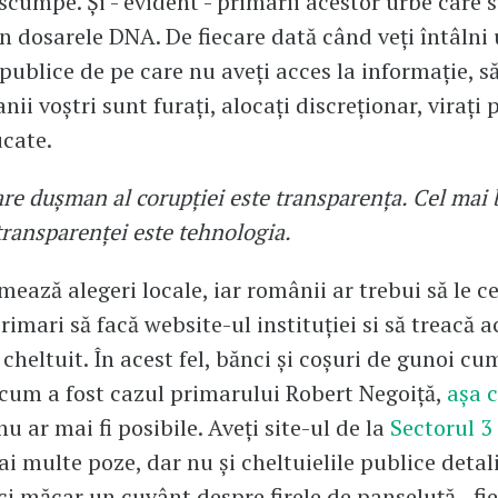
scumpe. Și - evident - primarii acestor urbe care 
în dosarele DNA. De fiecare dată când veți întâlni 
 publice de pe care nu aveți acces la informație, să 
nii voștri sunt furați, alocați discreționar, virați 
rucate.
re dușman al corupției este transparența. Cel mai
 transparenței este tehnologia.
mează alegeri locale, iar românii ar trebui să le c
primari să facă website-ul instituției si să treacă a
 cheltuit. În acest fel, bănci și coșuri de gunoi c
cum a fost cazul primarului Robert Negoiță,
așa 
 nu ar mai fi posibile. Aveți site-ul de la
Sectorul 3 
i multe poze, dar nu și cheltuielile publice detali
ici măcar un cuvânt despre firele de panseluță - fi