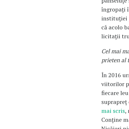
panseluțe 
îngropați 
instituției
că acolo ba
licitații t
Cel mai ma
prieten al
În 2016 ur
viitorilor 
fiecare leu
suprapreț 
mai scris
,
Conține ma
Nicăieri n