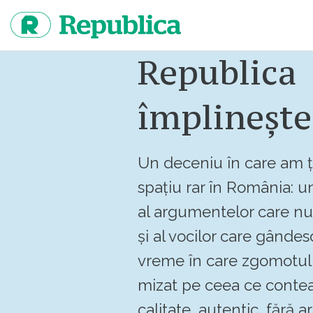
Sari
la
continut
Republica
împlinește
Un deceniu în care am ț
spațiu rar în România: un
al argumentelor care n
și al vocilor care gândes
vreme în care zgomotul 
mizat pe ceea ce contea
calitate, autentic, fără art