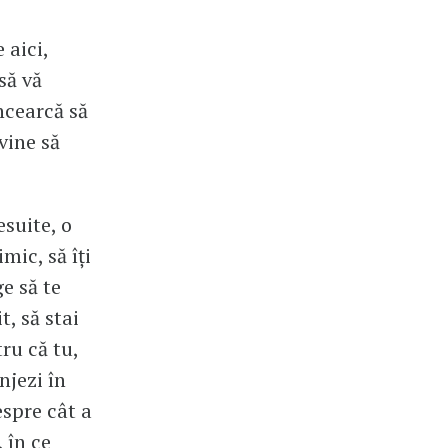
 aici,
să vă
ncearcă să
vine să
esuite, o
mic, să îți
e să te
t, să stai
tru că tu,
njezi în
spre cât a
 în ce