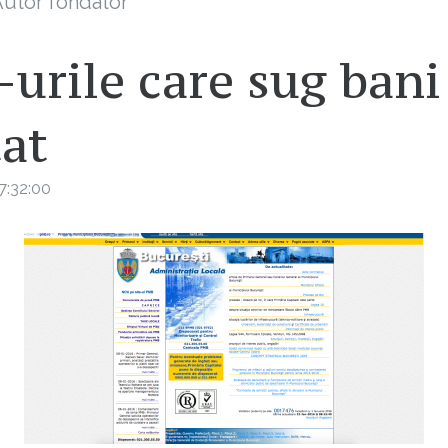
utor fondator
-urile care sug bani
tat
7:32:00