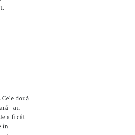
t.
. Cele două
ară - au
e a fi cât
e în