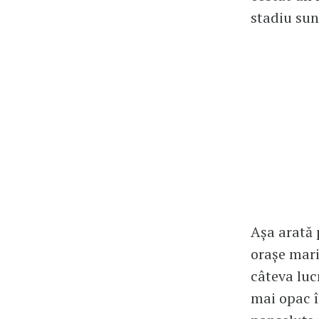
stadiu sunt
Așa arată 
orașe mari 
câteva luc
mai opac î