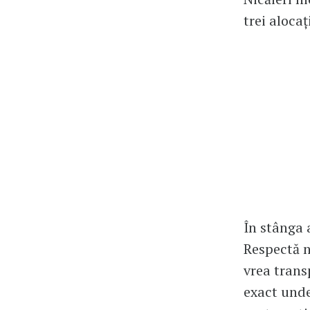
trei alocaț
În stânga 
Respectă n
vrea transp
exact unde 