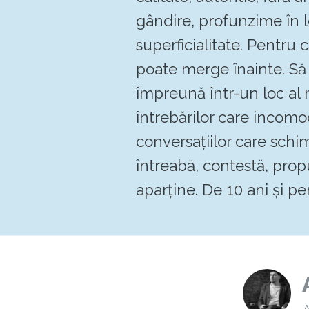
gândire, profunzime în 
superficialitate. Pentru
poate merge înainte. 
împreună într-un loc al re
întrebărilor care incomo
conversațiilor care schi
întreabă, contestă, pro
aparține. De 10 ani și pen