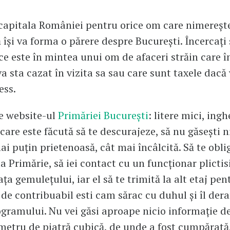
capitala României pentru orice om care nimerește
 își va forma o părere despre București. Încercați 
ce este în mintea unui om de afaceri străin care î
va sta cazat în vizita sa sau care sunt taxele dacă 
ess.
e website-ul
Primăriei București
: litere mici, ingh
are este făcută să te descurajeze, să nu găsești ni
ai puțin prietenoasă, cât mai încâlcită. Să te oblig
a Primărie, să iei contact cu un funcționar plictisi
ața gemulețului, iar el să te trimită la alt etaj pen
 de contribuabil esti cam sărac cu duhul și îl dera
gramului. Nu vei găsi aproape nicio informație de
metru de piatră cubică, de unde a fost cumpărată,