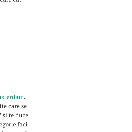
msterdam
.
ite care se
” și te duce
egorie faci