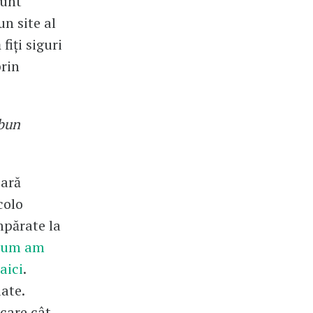
sunt
un site al
fiți siguri
prin
 bun
eară
colo
umpărate la
cum am
aici
.
ate.
ecare cât