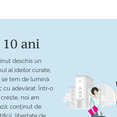
 10 ani
inut deschis un
ul al ideilor curate,
u se tem de lumină
c cu adevărat. Într-o
crește, noi am
ză: conținut de
ificii, libertate de