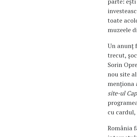
parte: ești
investeasc
toate acol
muzeele din
Un anunț f
trecut, șo
Sorin Opre
nou site al
menționa 
site-ul Ca
programeaz
cu cardul,
România fa