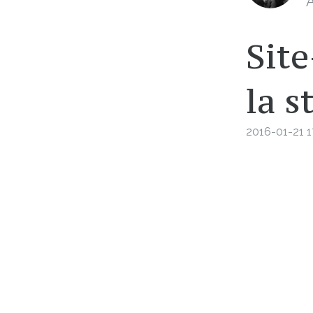
A
Site
la s
2016-01-21 1