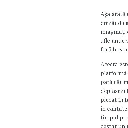
Așa arată 
crezând că
imaginați 
afle unde 
facă busin
Acesta est
platformă c
pară cât m
deplasezi l
plecat în f
în calitate
timpul pro
costat un 