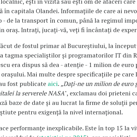
 localnic, ești în vizită sau ești om de afaceri care
ă în capitala Olandei. Informațiile de care ai nevo
o - de la transport în comun, până la regimul impo
 oraș. Intrați, jucați-vă, veți fi încântați de expe
ăcut de fostul primar al Bucureștiului, la început
ca tagma specialiștilor și programatorilor IT din
scu era dispus să dea - atenție - 1 milion de euro
 orașului. Mai multe despre specificațiile pe care 
au fost publicate
aici
.
„Dați-ne un milion de euro 
pitalei la serverele NASA
", exclamau doi prieteni c
ă baze de date și au lucrat la firme de soluții pe
 știute pentru exigență la nivel internațional.
ce performanțe inexplicabile. Este în top 15 la vi