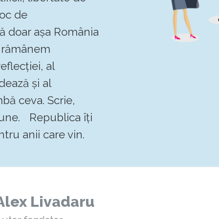
loc de
 că doar așa România
Să rămânem
flecției, al
dează și al
mbă ceva. Scrie,
pune. Republica îți
tru anii care vin.
Alex Livadaru