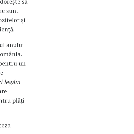
 dorește să
ie sunt
zitelor și
riență.
ul anului
 România.
 pentru un
le
și legăm
are
ntru plăți
teza