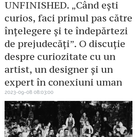
UNFINISHED. „Când ești
curios, faci primul pas către
înțelegere și te îndepărtezi
de prejudecăți”. O discuție
despre curiozitate cu un
artist, un designer și un
expert în conexiuni uman
2023-09-08 08:03:00