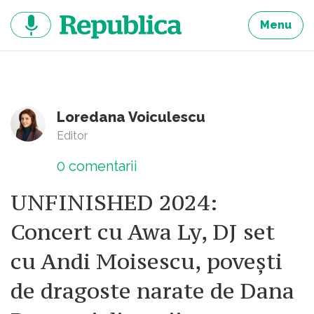
Sari
la
Menu
continut
Loredana Voiculescu
Editor
0
comentarii
UNFINISHED 2024:
Concert cu Awa Ly, DJ set
cu Andi Moisescu, povești
de dragoste narate de Dana