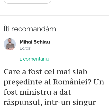
asa. E incredibil. Mie imi dau impresia ca vor
sa desfiinteze partidul.
Îți recomandăm
Mihai Schiau
Editor
1
comentariu
Care a fost cel mai slab
președinte al României? Un
fost ministru a dat
răspunsul, într-un singur