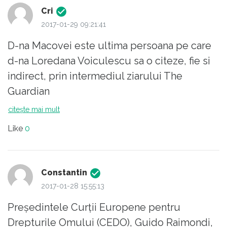
Cri
2017-01-29 09:21:41
D-na Macovei este ultima persoana pe care
d-na Loredana Voiculescu sa o citeze, fie si
indirect, prin intermediul ziarului The
Guardian
D-na Macovei a fost procuror inainte de
citește mai mult
1989, adica a facut parte din aparatul
Like
0
represiv al regimului comunist. In anii '80-
'90, de teama criticilor venite din Occident,
procurorii nu-i mai acuzau pe dizidentii
Constantin
romani pentru activitatea lor de "dusmani ai
2017-01-28 15:55:13
poporului", ci le inscenau dosare de
Preşedintele Curţii Europene pentru
delicventa comuna: furturi, detinere ilegala
Drepturile Omului (CEDO), Guido Raimondi,