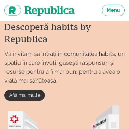
Sari
la
Menu
continut
Descoperă habits by
Republica
Vă invităm să intrați în comunitatea habits, un
spațiu în care înveți, găsești răspunsuri și
resurse pentru a fi mai bun, pentru a avea o
viață mai sănătoasă.
Află mai multe