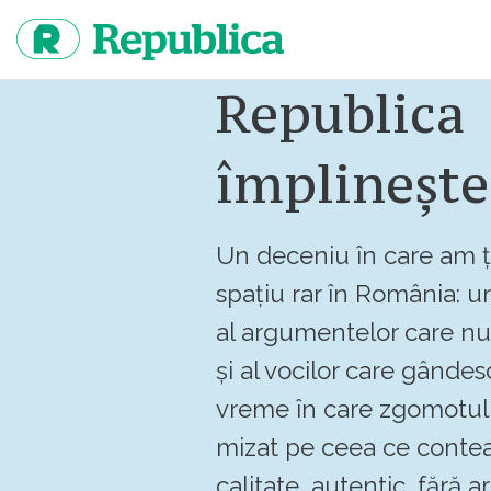
Sari
la
continut
Republica
împlinește
Un deceniu în care am ț
spațiu rar în România: un
al argumentelor care n
și al vocilor care gândes
vreme în care zgomotul 
mizat pe ceea ce contea
calitate, autentic, fără art