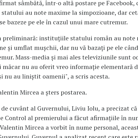
firmat sâmbătă, într-o altă postare pe Facebook, 
le statului au note maxime la simpozioane, dar cet
 se bazeze pe ele în cazul unui mare cutremur.
 preliminară: instituțiile statului român au note
e și umflat mușchii, dar nu vă bazați pe ele când
mur. Mass-media și mai ales televiziunile sunt od
ci măcar nu au oferit vreo informație elementară 
 nu au liniștit oamenii", a scris acesta.
Valentin Mircea a șters postarea.
 de cuvânt al Guvernului, Liviu Iolu, a precizat că
e Control al premierului a făcut afirmațiile în n
„Valentin Mircea a vorbit în nume personal, aceas
 Guvernului. Guvernul a analizat recent care este 