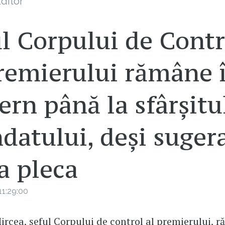
ditor
l Corpului de Contr
premierului rămâne 
rn până la sfârșitu
datului, deși suger
a pleca
1:29:00
ircea, șeful Corpului de control al premierului, 