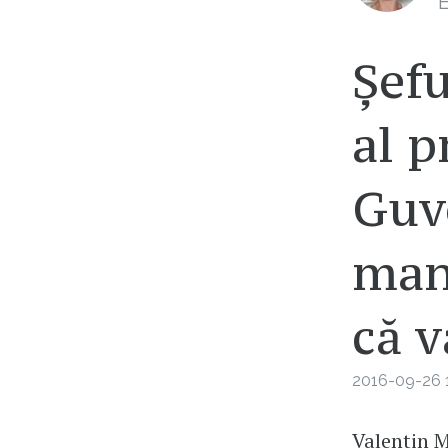
E
Șefu
al 
Guve
man
că v
2016-09-26 1
Valentin M