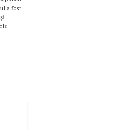
ul a fost
și
olu