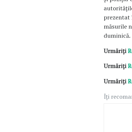
autorități
prezentat 
măsurile n
duminică.
Urmăriți
R
Urmăriți
R
Urmăriți
R
Îți recom