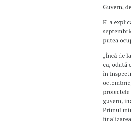
Guvern, de
El a expli
septembrie
putea ocup
„Încă de l
ca, odată 
în Inspect
octombrie,
proiectele
guvern, in
Primul min
finalizare