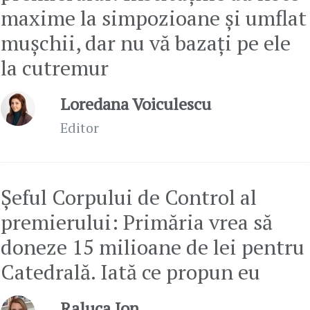
maxime la simpozioane şi umflat
muşchii, dar nu vă bazați pe ele
la cutremur
Loredana Voiculescu
Editor
Șeful Corpului de Control al
premierului: Primăria vrea să
doneze 15 milioane de lei pentru
Catedrală. Iată ce propun eu
Raluca Ion