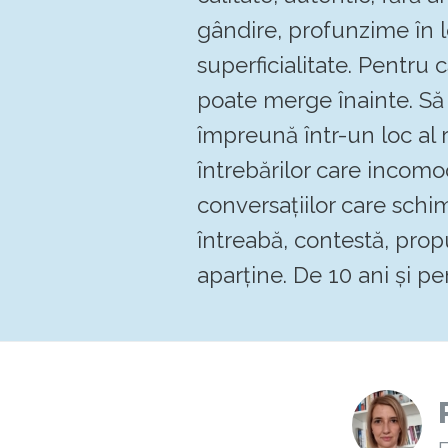
gândire, profunzime în 
superficialitate. Pentru
poate merge înainte. 
împreună într-un loc al re
întrebărilor care incomo
conversațiilor care schi
întreabă, contestă, pro
aparține. De 10 ani și pen