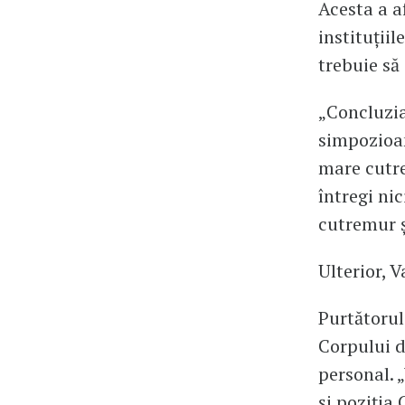
Acesta a a
instituții
trebuie să
„Concluzia
simpozioan
mare cutre
întregi ni
cutremur și
Ulterior, 
Purtătorul
Corpului d
personal. 
și poziția