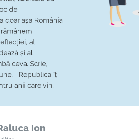
loc de
 că doar așa România
Să rămânem
flecției, al
dează și al
mbă ceva. Scrie,
pune. Republica îți
tru anii care vin.
Raluca Ion