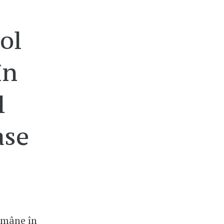
ol
în
l
ase
rămâne în