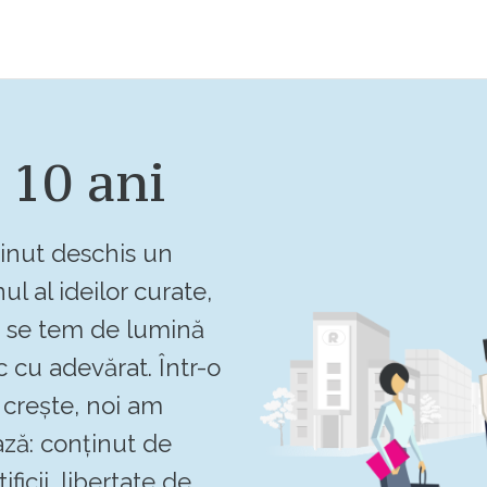
 10 ani
inut deschis un
ul al ideilor curate,
u se tem de lumină
c cu adevărat. Într-o
crește, noi am
ză: conținut de
ificii, libertate de