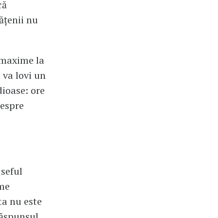
că
ățenii nu
 maxime la
 va lovi un
ioase: ore
despre
 seful
ume
ta nu este
răspunsul