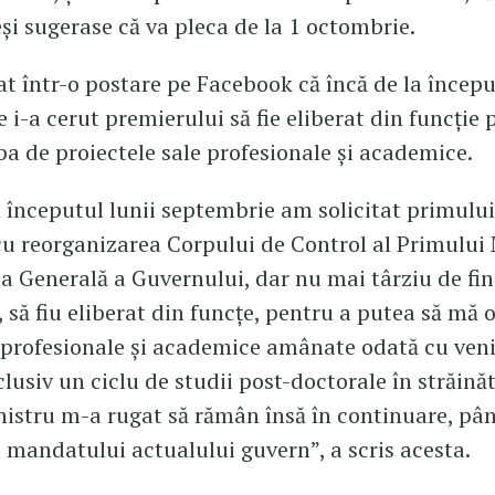
și sugerase că va pleca de la 1 octombrie.
cat într-o postare pe Facebook că încă de la începu
 i-a cerut premierului să fie eliberat din funcție 
a de proiectele sale profesionale și academice.
a începutul lunii septembrie am solicitat primulu
cu reorganizarea Corpului de Control al Primului
ia Generală a Guvernului, dar nu mai târziu de fin
 să fiu eliberat din funcțe, pentru a putea să mă 
 profesionale și academice amânate odată cu veni
clusiv un ciclu de studii post-doctorale în străinăt
istru m-a rugat să rămân însă în continuare, pân
a mandatului actualului guvern”, a scris acesta.