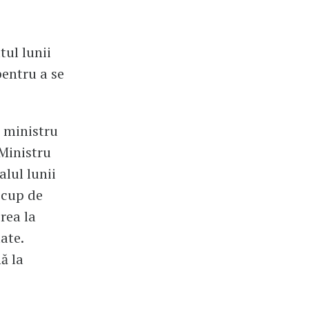
tul lunii
pentru a se
i ministru
 Ministru
alul lunii
ocup de
rea la
ate.
ă la