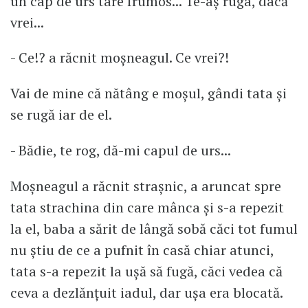
un cap de urs tare frumos... Te-aș ruga, dacă
vrei...
- Ce!? a răcnit moșneagul. Ce vrei?!
Vai de mine că nătâng e moșul, gândi tata și
se rugă iar de el.
- Bădie, te rog, dă-mi capul de urs...
Moșneagul a răcnit strașnic, a aruncat spre
tata strachina din care mânca și s-a repezit
la el, baba a sărit de lângă sobă căci tot fumul
nu știu de ce a pufnit în casă chiar atunci,
tata s-a repezit la ușă să fugă, căci vedea că
ceva a dezlănțuit iadul, dar ușa era blocată.