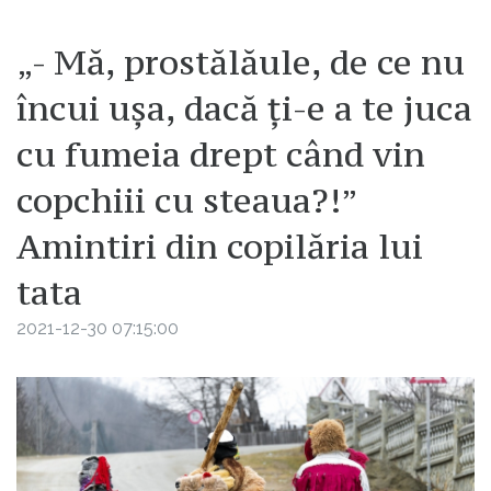
„- Mă, prostălăule, de ce nu
încui ușa, dacă ți-e a te juca
cu fumeia drept când vin
copchiii cu steaua?!”
Amintiri din copilăria lui
tata
2021-12-30 07:15:00