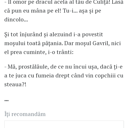
- Îl omor pe dracul acela al tău de Culiță! Lasă
că pun eu mâna pe el! Tu-i... așa și pe
dincolo...
Și tot înjurând și alezuind i-a povestit
moșului toată pățania. Dar moșul Gavril, nici
el prea cuminte, i-o trânti:
- Mă, prostălăule, de ce nu încui ușa, dacă ți-e
a te juca cu fumeia drept când vin copchiii cu
steaua?!
...
Îți recomandăm