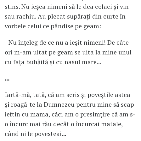
stins. Nu ieșea nimeni să le dea colaci și vin
sau rachiu. Au plecat supărați din curte în
vorbele celui ce pândise pe geam:
- Nu înțeleg de ce nu a ieșit nimeni! De câte
ori m-am uitat pe geam se uita la mine unul
cu fața buhăită și cu nasul mare...
...
Iartă-mă, tată, că am scris și poveștile astea
și roagă-te la Dumnezeu pentru mine să scap
ieftin cu mama, căci am o presimțire că am s-
o încurc mai rău decât o încurcai matale,
când ni le povesteai...