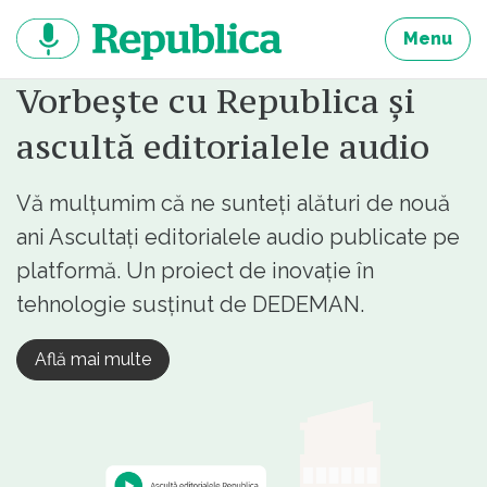
Sari
la
Menu
continut
Vorbește cu Republica și
ascultă editorialele audio
Vă mulțumim că ne sunteți alături de nouă
ani Ascultați editorialele audio publicate pe
platformă. Un proiect de inovație în
tehnologie susținut de DEDEMAN.
Află mai multe