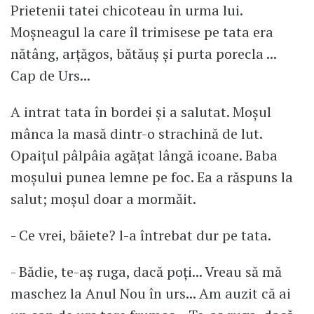
Prietenii tatei chicoteau în urma lui.
Moșneagul la care îl trimisese pe tata era
nătâng, arțăgos, bătăuș și purta porecla ...
Cap de Urs...
A intrat tata în bordei și a salutat. Moșul
mânca la masă dintr-o strachină de lut.
Opaițul pâlpâia agățat lângă icoane. Baba
moșului punea lemne pe foc. Ea a răspuns la
salut; moșul doar a mormăit.
- Ce vrei, băiete? l-a întrebat dur pe tata.
- Bădie, te-aș ruga, dacă poți... Vreau să mă
maschez la Anul Nou în urs... Am auzit că ai