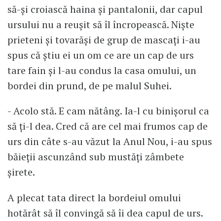
să-și croiască haina și pantalonii, dar capul
ursului nu a reușit să îl încropească. Niște
prieteni și tovarăși de grup de mascați i-au
spus că știu ei un om ce are un cap de urs
tare fain și l-au condus la casa omului, un
bordei din prund, de pe malul Suhei.
- Acolo stă. E cam nătâng. Ia-l cu binișorul ca
să ți-l dea. Cred că are cel mai frumos cap de
urs din câte s-au văzut la Anul Nou, i-au spus
băieții ascunzând sub mustăți zâmbete
șirete.
A plecat tata direct la bordeiul omului
hotărât să îl convingă să îi dea capul de urs.