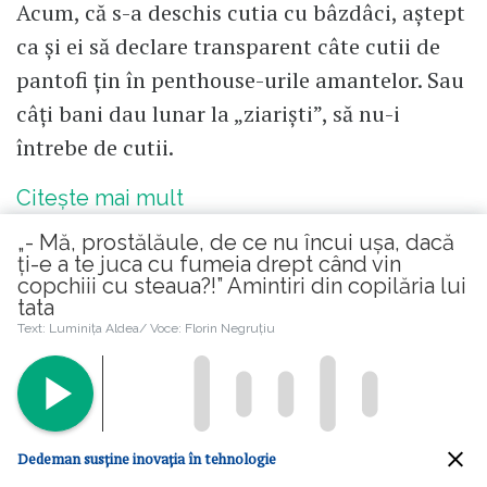
Acum, că s-a deschis cutia cu bâzdâci, aștept
ca și ei să declare transparent câte cutii de
pantofi țin în penthouse-urile amantelor. Sau
câți bani dau lunar la „ziariști”, să nu-i
întrebe de cutii.
Citește mai mult
„- Mă, prostălăule, de ce nu încui ușa, dacă
ți-e a te juca cu fumeia drept când vin
copchiii cu steaua?!” Amintiri din copilăria lui
tata
Text: Luminița Aldea/ Voce: Florin Negruțiu
Citește în continuare
© 2026 Republica.ro
Despre cookies
Dedeman susține inovația în tehnologie
Politica de confidentialitate
Cine suntem