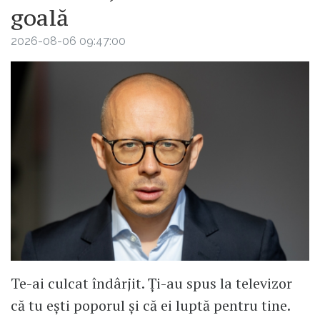
goală
2026-08-06 09:47:00
Te-ai culcat îndârjit. Ți-au spus la televizor
că tu ești poporul și că ei luptă pentru tine.