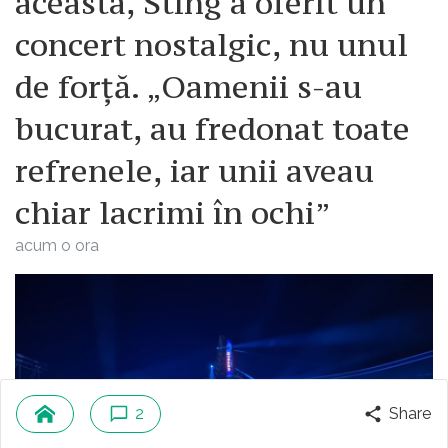
aceasta, Sting a oferit un
concert nostalgic, nu unul
de forță. „Oamenii s-au
bucurat, au fredonat toate
refrenele, iar unii aveau
chiar lacrimi în ochi”
acum o ora
2
Share