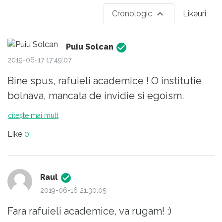
Cronologic
Likeuri
Puiu Solcan
2019-06-17 17:49:07
Bine spus, rafuieli academice ! O institutie
bolnava, mancata de invidie si egoism.
citește mai mult
Like
0
Raul
2019-06-16 21:30:05
Fara rafuieli academice, va rugam! :)