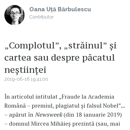
Oana Uță Bărbulescu
Contributor
„Complotul”, „străinul” și
cartea sau despre păcatul
neștiinței
2019-06-16 19:41:00
În articolul intitulat „Fraude la Academia
Română – premiul, plagiatul și falsul Nobel”...
– apărut în
Newsweek
(din 18 ianuarie 2019)
– domnul Mircea Mihăieș prezintă (sau, mai