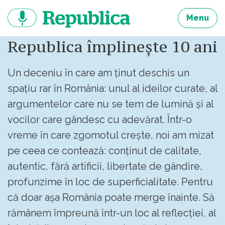
Sari
la
Menu
continut
Republica împlinește 10 ani
Un deceniu în care am ținut deschis un
spațiu rar în România: unul al ideilor curate, al
argumentelor care nu se tem de lumină și al
vocilor care gândesc cu adevărat. Într-o
vreme în care zgomotul crește, noi am mizat
pe ceea ce contează: conținut de calitate,
autentic, fără artificii, libertate de gândire,
profunzime în loc de superficialitate. Pentru
că doar așa România poate merge înainte. Să
rămânem împreună într-un loc al reflecției, al