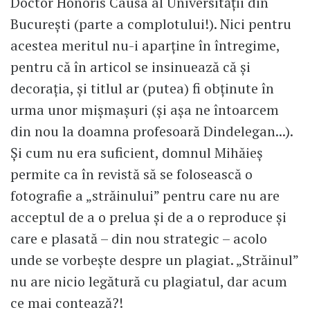
Doctor Honoris Causa al Universității din
București (parte a complotului!). Nici pentru
acestea meritul nu-i aparține în întregime,
pentru că în articol se insinuează că și
decorația, și titlul ar (putea) fi obținute în
urma unor mișmașuri (și așa ne întoarcem
din nou la doamna profesoară Dindelegan...).
Și cum nu era suficient, domnul Mihăieș
permite ca în revistă să se folosească o
fotografie a „străinului” pentru care nu are
acceptul de a o prelua și de a o reproduce și
care e plasată – din nou strategic – acolo
unde se vorbește despre un plagiat. „Străinul”
nu are nicio legătură cu plagiatul, dar acum
ce mai contează?!