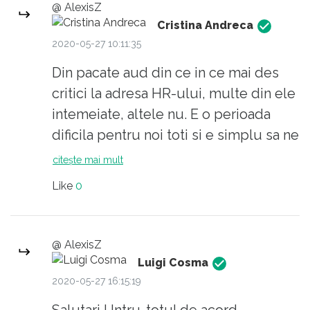
@ AlexisZ
Cristina Andreca
2020-05-27 10:11:35
Din pacate aud din ce in ce mai des
critici la adresa HR-ului, multe din ele
intemeiate, altele nu. E o perioada
dificila pentru noi toti si e simplu sa ne
criticam unii pe altii din spatele unui
citește mai mult
avatar. Eu sper in vremuri mai bune, in
Like
0
care ne vom sustine si ne vom da unii
altora feedback constructiv.
@ AlexisZ
Luigi Cosma
2020-05-27 16:15:19
Salutari ! Intru-totul de acord .