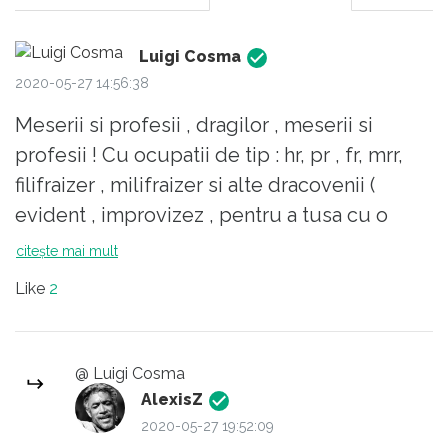
Luigi Cosma
2020-05-27 14:56:38
Meserii si profesii , dragilor , meserii si
profesii ! Cu ocupatii de tip : hr, pr , fr, mrr,
filifraizer , milifraizer si alte dracovenii (
evident , improvizez , pentru a tusa cu o
nuanta de ironie , ocupatiile respective ) ,
citește mai mult
esti fix o frunza in ochiul furtunii economice
Like
2
si / sau sociale ! Avand ocupatii
conjuncturale sau pasagere , cu denumiri
pompoase , in care functionezi , ca un robot
@ Luigi Cosma
- cum observa un domn intr-un comentariu
AlexisZ
alaturat si cand poti fi inlocuit imediat , cu un
2020-05-27 19:52:09