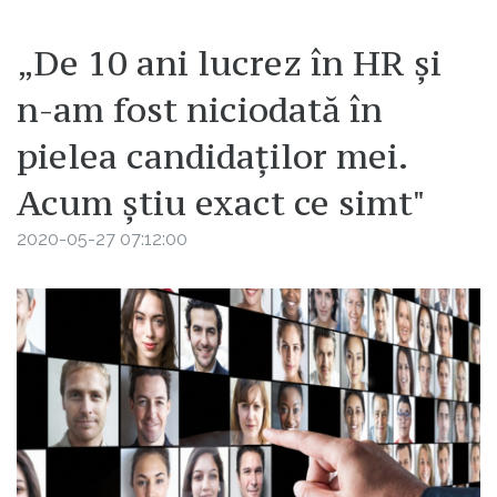
„De 10 ani lucrez în HR și
n-am fost niciodată în
pielea candidaților mei.
Acum știu exact ce simt"
2020-05-27 07:12:00