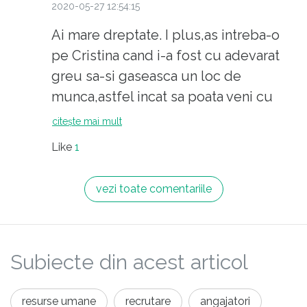
2020-05-27 12:54:15
Ai mare dreptate. I plus,as intreba-o
pe Cristina cand i-a fost cu adevarat
greu sa-si gaseasca un loc de
munca,astfel incat sa poata veni cu
acest "sfat"?
citește mai mult
Like
1
vezi toate comentariile
Subiecte din acest articol
resurse umane
recrutare
angajatori