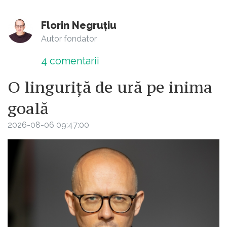
Florin Negruțiu
Autor fondator
4
comentarii
O linguriță de ură pe inima
goală
2026-08-06 09:47:00