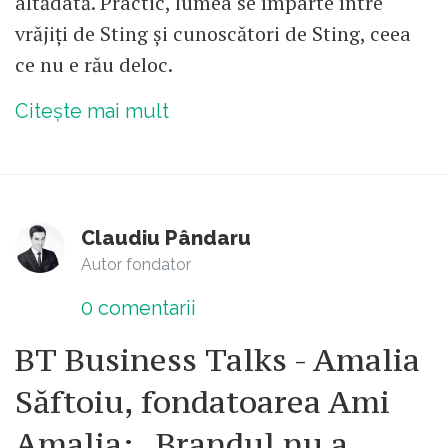
altădată. Practic, lumea se împarte între
vrăjiți de Sting și cunoscători de Sting, ceea
ce nu e rău deloc.
Citește mai mult
Claudiu Pândaru
Autor fondator
0
comentarii
BT Business Talks - Amalia
Săftoiu, fondatoarea Ami
Amalia: „Brandul nu a