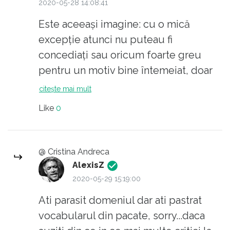
2020-05-28 14:08:41
Este aceeași imagine: cu o mică
excepție atunci nu puteau fi
concediați sau oricum foarte greu
pentru un motiv bine întemeiat, doar
pentru absențe nemotivate, greșeli
citește mai mult
capitale sau furt. Acum poți fi aruncat
Like
0
în stradă doar pentru că angajatorul
tău și-a luat un BMW nou și trebuie să
mai elibereze ceva cashflow
@ Cristina Andreca
suplimentar.
AlexisZ
2020-05-29 15:19:00
Ati parasit domeniul dar ati pastrat
vocabularul din pacate, sorry...daca