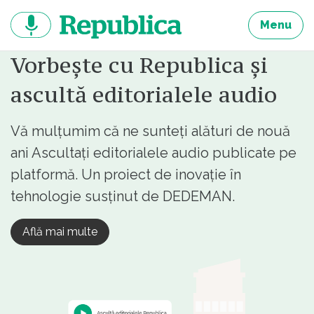
Sari
la
Menu
continut
Vorbește cu Republica și
ascultă editorialele audio
Vă mulțumim că ne sunteți alături de nouă
ani Ascultați editorialele audio publicate pe
platformă. Un proiect de inovație în
tehnologie susținut de DEDEMAN.
Află mai multe