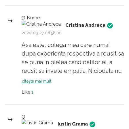
cu Linehan sau Mast in firmele alea. Si
nu in ultimul rand, coborati din turnul
de fildes inainte sa se rastoarne el ...
@ Nume
Cristina Andreca
Auguri !
2020-05-27 08:58:00
Asa este, colega mea care numai
dupa experienta respectiva a reusit sa
se puna in pielea candidatilor ei, a
reusit sa invete empatia. Niciodata nu
e prea tarziu!
citește mai mult
Like
1
Din fericire, a reusit sa-si gaseasca
job. Important este sa nu renunti,
oricat ar parea de greu!
@
Iustin Grama