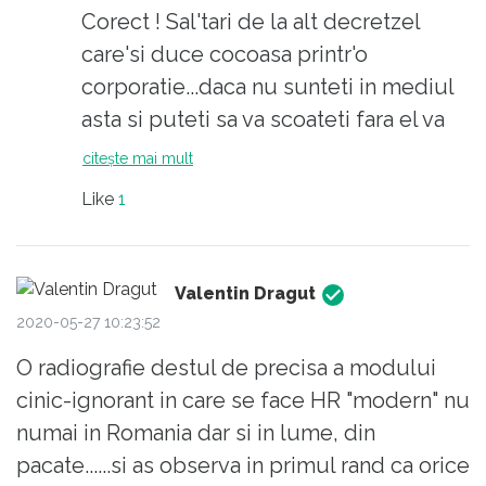
alt robot , dupa un ,, training ,, de cateva ore
Corect ! Sal'tari de la alt decretzel
sau cel mult cateva zile - nu-ti vor asigura un
care'si duce cocoasa printr'o
trai decent si o planificare a existentei , pe
corporatie...daca nu sunteti in mediul
termen mediu sau lung . Intrebarea este
asta si puteti sa va scoateti fara el va
simpla : ce stii sa faci ? Suna prea rigid , prea
felicit sincer. Dupa 28 de ani traiti
citește mai mult
conservator , nu-i asa ? ... ( al dreacului X /
afara, se pare ca mai sunt firme care
Like
1
decretzel , cu observatiile si povetzele lui ! )
au nevoie de cativa catari de povara si
cu experienta, pe care se pot baza
cand sufla vantul mai tare ca acum in
Valentin Dragut
vremurile nasoale, sau cand peste
2020-05-27 10:23:52
juma' din efective face turism atunci
O radiografie destul de precisa a modului
cand sunt vremurile bune...
cinic-ignorant in care se face HR "modern" nu
numai in Romania dar si in lume, din
pacate......si as observa in primul rand ca orice