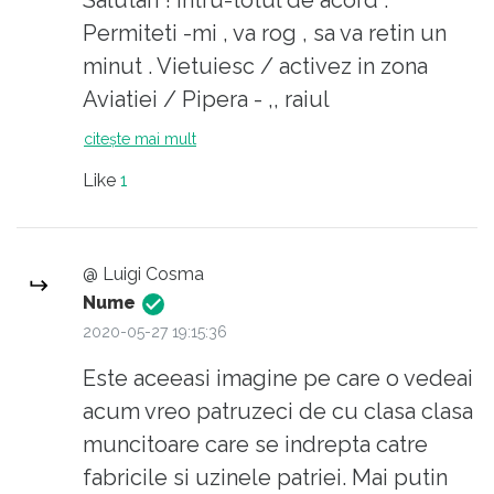
Permiteti -mi , va rog , sa va retin un
minut . Vietuiesc / activez in zona
Aviatiei / Pipera - ,, raiul
corporatistilor ,, ca sa o citez pe o
citește mai mult
fatuca - una dintre exponatele clasate
Like
1
in insectar - reporterita Protv . Astfel ,
dimineata - la semafor , pe trotuar , pe
strada privesc atent , ca pe un obiect
@ Luigi Cosma
de studiu , exponatele din specia de
Nume
ambii mentionata ( aceste observatii
2020-05-27 19:15:36
vin din perioada anterioara pandemiei )
Este aceeasi imagine pe care o vedeai
- dimineata , urcand din statiile de M
acum vreo patruzeci de cu clasa clasa
Aurel Vlaicu sau Pipera , se
muncitoare care se indrepta catre
deplaseaza - mase gigantice cu
fabricile si uzinele patriei. Mai putin