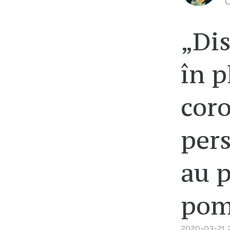
C
„Dis
în 
coro
pers
au p
pom
2020-03-21 