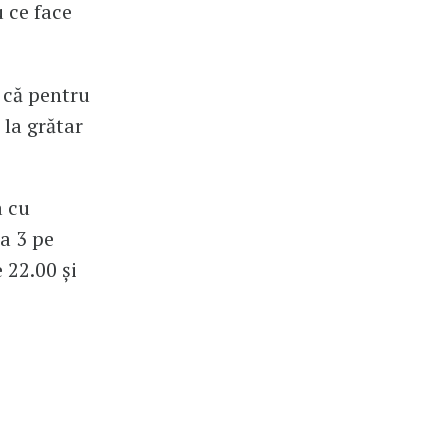
u ce face
 că pentru
 la grătar
a cu
a 3 pe
 22.00 și