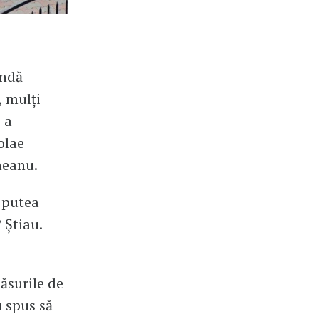
andă
, mulți
-a
olae
neanu.
r putea
 Știau.
ăsurile de
u spus să