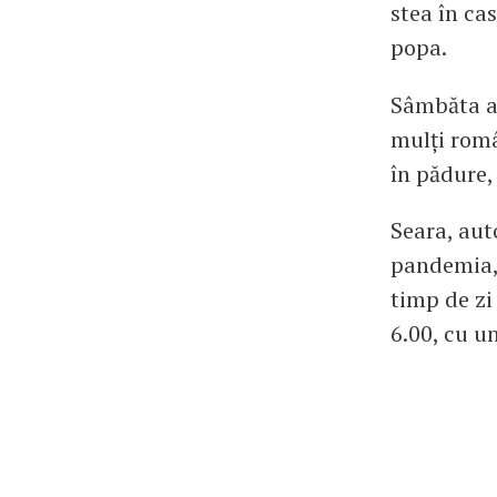
stea în ca
popa.
Sâmbăta ac
mulți român
în pădure,
Seara, aut
pandemia, 
timp de zi 
6.00, cu un