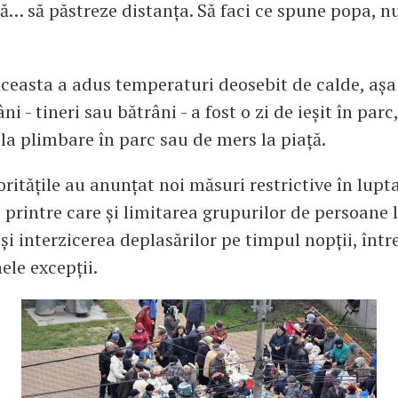
să… să păstreze distanța. Să faci ce spune popa, n
easta a adus temperaturi deosebit de calde, așa
i - tineri sau bătrâni - a fost o zi de ieșit în parc,
 la plimbare în parc sau de mers la piață.
oritățile au anunțat noi măsuri restrictive în lupt
printre care și limitarea grupurilor de persoane l
și interzicerea deplasărilor pe timpul nopții, între
ele excepții.