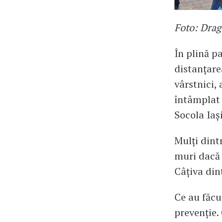
Foto: Dra
În plină p
distanțare
vârstnici,
întâmplat 
Socola Iaș
Mulți dint
muri dacă 
Câțiva din
Ce au făcu
prevenție.