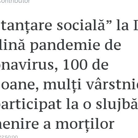
ontributor
tanțare socială” la I
plină pandemie de
navirus, 100 de
oane, mulți vârstni
articipat la o slujb
enire a morților
22:50:00