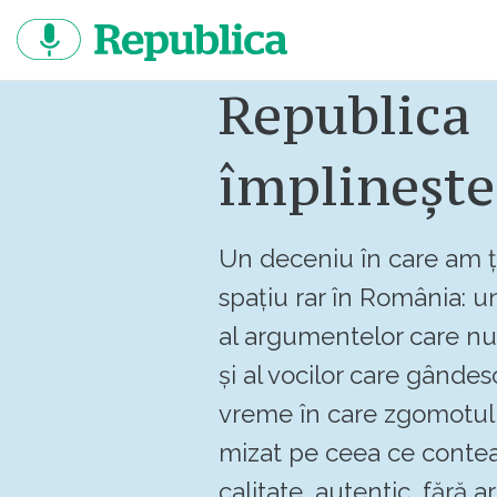
Sari
la
continut
Republica
împlinește
Un deceniu în care am ț
spațiu rar în România: un
al argumentelor care n
și al vocilor care gândes
vreme în care zgomotul 
mizat pe ceea ce contea
calitate, autentic, fără art