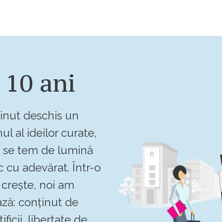
 10 ani
inut deschis un
ul al ideilor curate,
u se tem de lumină
c cu adevărat. Într-o
crește, noi am
ză: conținut de
ificii, libertate de