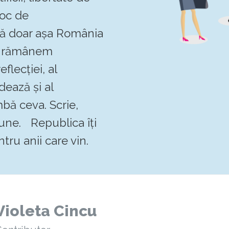
loc de
 că doar așa România
Să rămânem
flecției, al
dează și al
mbă ceva. Scrie,
pune. Republica îți
tru anii care vin.
Violeta Cincu