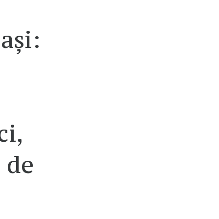
ași:
ci,
ă de