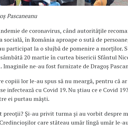
goș Pascaneanu
andemie de coronavirus, când autoritățile recom
a socială, în România aproape o sută de persoane
 au participat la o slujbă de pomenire a morților. S
sâmbătă 20 martie în curtea bisericii Sfântul Nic
i. Imaginile ne-au fost furnizate de Dragoș Pasca
re copiii lor le-au spus să nu meargă, pentru că a
se infectează cu Covid 19. Nu știau ce e Covid 19?
tre ei purtau măști.
t preoții? Și-au privit turma și au vorbit despre m
 Credincioșilor care stăteau umăr lîngă umăr le-a