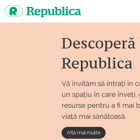
Sari
la
continut
Descoperă 
Republica
Vă invităm să intrați în 
un spațiu în care înveți,
resurse pentru a fi mai 
viață mai sănătoasă.
Află mai multe