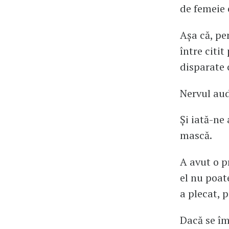
de femeie 
Așa că, pe
între citi
disparate 
Nervul audi
Și iată-n
mască.
A avut o p
el nu poat
a plecat, 
Dacă se îm