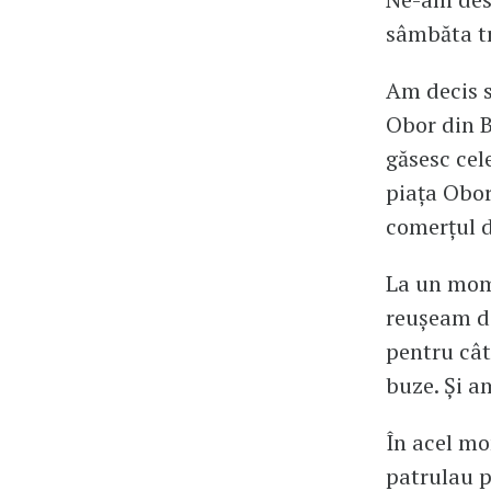
sâmbăta t
Am decis s
Obor din B
găsesc cel
piața Obor
comerțul d
La un mom
reușeam de
pentru cât
buze. Și a
În acel mo
patrulau p