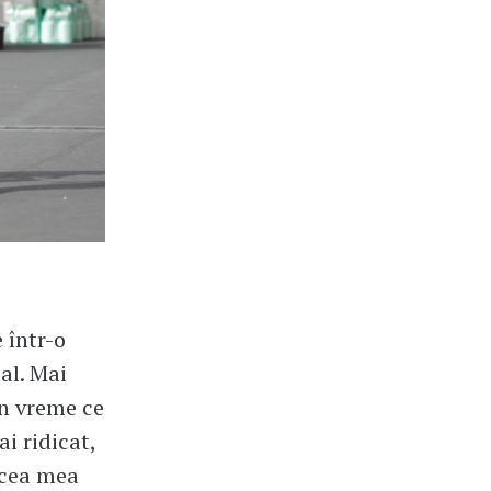
 într-o
al. Mai
în vreme ce
i ridicat,
ocea mea