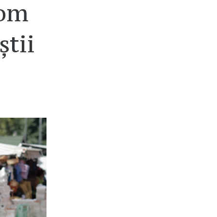
 om
știi