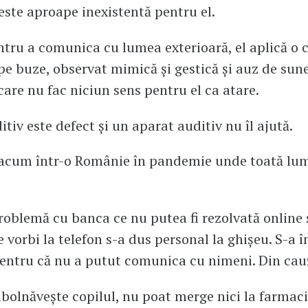
este aproape inexistentă pentru el.
ntru a comunica cu lumea exterioară, el aplică o
t pe buze, observat mimică și gestică și auz de sun
care nu fac niciun sens pentru el ca atare.
tiv este defect și un aparat auditiv nu îl ajută.
e acum într-o Românie în pandemie unde toată lu
roblemă cu banca ce nu putea fi rezolvată online 
e vorbi la telefon s-a dus personal la ghișeu. S-a 
pentru că nu a putut comunica cu nimeni. Din cau
bolnăvește copilul, nu poat merge nici la farmaci