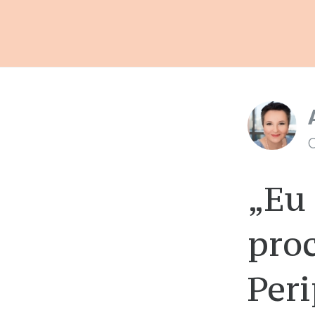
C
„Eu 
pro
Peri