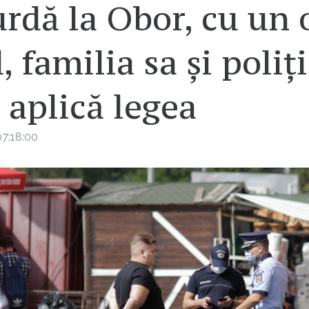
urdă la Obor, cu un
, familia sa și poliți
 aplică legea
7:18:00