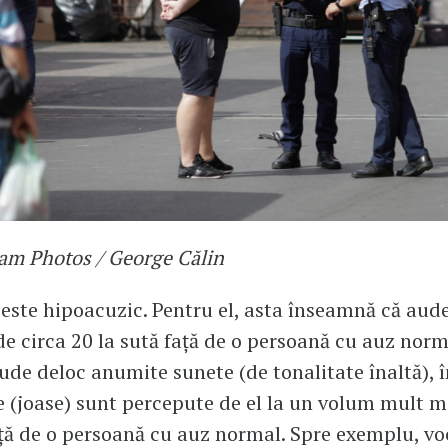
am Photos / George Călin
este hipoacuzic. Pentru el, asta înseamnă că aude
de circa 20 la sută față de o persoană cu auz norm
ude deloc anumite sunete (de tonalitate înaltă), 
e (joase) sunt percepute de el la un volum mult ma
ță de o persoană cu auz normal. Spre exemplu, v