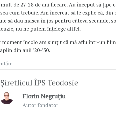
mult de 27-28 de ani fiecare. Au început să țipe 
sca cum trebuie. Am încercat să le explic că, din 
uie să dau masca în jos pentru câteva secunde, s
acuzic, nu ne putem înțelege altfel.
t moment încolo am simțit că mă aflu într-un fil
aplin din anii ’20-’30.
andăm
Șiretlicul ÎPS Teodosie
Florin Negruțiu
Autor fondator