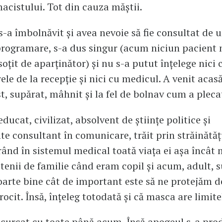
macistului. Tot din cauza măștii.
s-a îmbolnăvit și avea nevoie să fie consultat de u
rogramare, s-a dus singur (acum niciun pacient
soțit de aparținător) și nu s-a putut înțelege nici 
le de la recepție și nici cu medicul. A venit acasă
st, supărat, mâhnit și la fel de bolnav cum a pleca
ucat, civilizat, absolvent de științe politice și
e consultant în comunicare, trăit prin străinătățu
nd în sistemul medical toată viața ei așa încât 
etenii de familie când eram copil și acum, adult, 
foarte bine cât de important este să ne protejăm d
ocit. Însă, înțeleg totodată și că masca are limitel
curcat cu toate până acum. Însă apogeul s-a pro