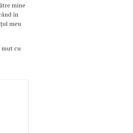
către mine
când în
oțul meu
m mut cu