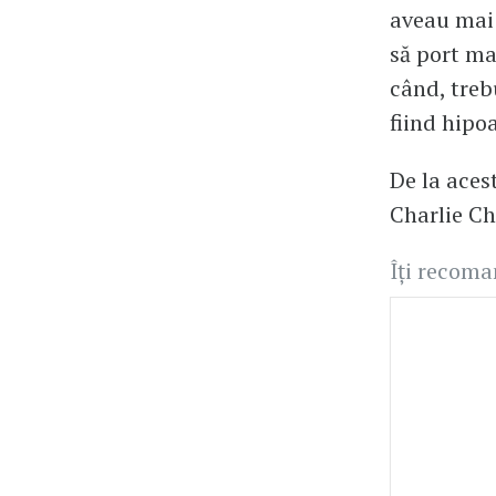
aveau mai 
să port ma
când, treb
fiind hipo
De la aces
Charlie Ch
Îți recom