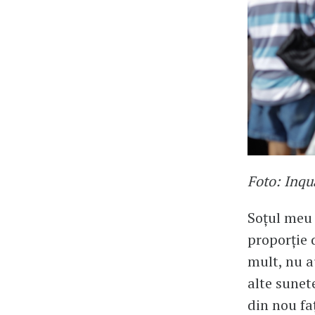
Foto: Inqu
Soțul meu 
proporție 
mult, nu a
alte sunet
din nou fa