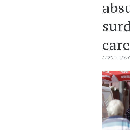
abs
surd
care
2020-11-28 0