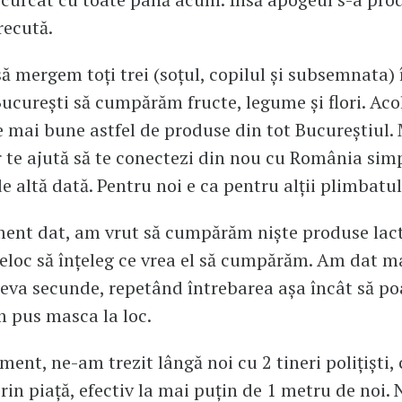
recută.
ă mergem toți trei (soțul, copilul și subsemnata) 
ucurești să cumpărăm fructe, legume și flori. Aco
e mai bune astfel de produse din tot Bucureștiul.
 te ajută să te conectezi din nou cu România simp
e altă dată. Pentru noi e ca pentru alții plimbatul
ent dat, am vrut să cumpărăm niște produse lact
loc să înțeleg ce vrea el să cumpărăm. Am dat ma
eva secunde, repetând întrebarea așa încât să poa
m pus masca la loc.
ment, ne-am trezit lângă noi cu 2 tineri polițiști, 
rin piață, efectiv la mai puțin de 1 metru de noi. 