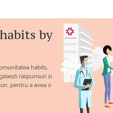
habits by
comunitatea habits,
 găsești răspunsuri și
bun, pentru a avea o