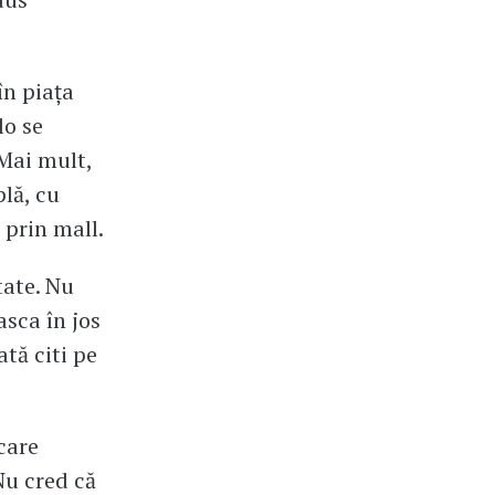
în piața
lo se
 Mai mult,
lă, cu
 prin mall.
ate. Nu
sca în jos
tă citi pe
care
Nu cred că