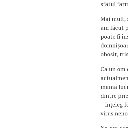
sfatul far
Mai mult, 
am făcut p
poate fi în
domnișoare
obosit, tri
Ca un om ed
actualment
mama lucrâ
dintre pri
– înțeleg 
virus nenor
Ne-am des