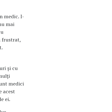
n medic. I-
 nu mai
cu
 frustrat,
t.
ri și cu
mulți
sunt medici
e acest
e ei.
dus