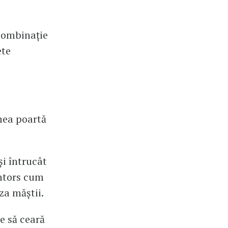
 combinație
ete
mea poartă
și întrucât
întors cum
za măștii.
e să ceară