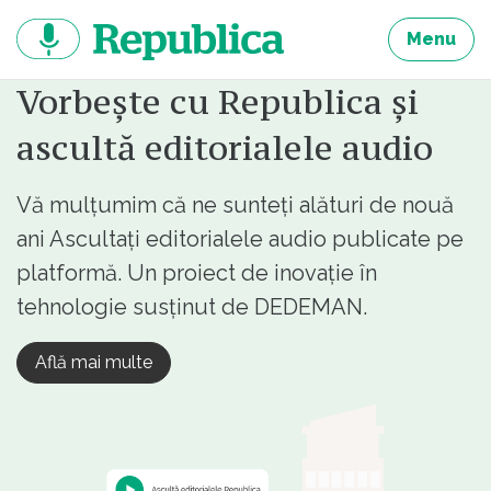
Sari
la
Menu
continut
Vorbește cu Republica și
ascultă editorialele audio
Vă mulțumim că ne sunteți alături de nouă
ani Ascultați editorialele audio publicate pe
platformă. Un proiect de inovație în
tehnologie susținut de DEDEMAN.
Află mai multe