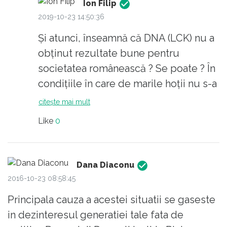
Ion Filip
2019-10-23 14:50:36
Și atunci, înseamnă că DNA (LCK) nu a
obținut rezultate bune pentru
societatea românească ? Se poate ? În
condițiile în care de marile hoții nu s-a
ocupat (cu finalitate) nimeni, când
citește mai mult
multe dosare au fost deschise din
Like
0
comandă politică (”să-mi moară mie
dusmanii” =TB), când abuzurile au
caracterizat activitatea anchetatorilor
Dana Diaconu
(nu chiar toți) și când așa ceva este
2016-10-23 08:58:45
apreciat la nivelul UE (vezi cine a fost
Principala cauza a acestei situatii se gaseste
votat Procuror-sef european), la ce
in dezinteresul generatiei tale fata de
rezultate să ne așteptăm ? Când vezi