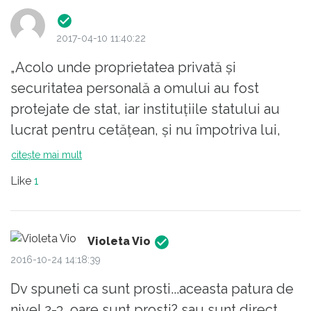
”Nu e greu, dar avem nevoie de niște oameni
politici curajoși care să împingă aceste
2017-04-10 11:40:22
reforme.”
Deci nu e greu?
„Acolo unde proprietatea privată și
Totodată, acei oameni politici cutezători vor
securitatea personală a omului au fost
răsări taman din solul unde se cultivă -de
protejate de stat, iar instituțiile statului au
către autori și cititori - asemenea povești?
lucrat pentru cetățean, și nu împotriva lui,
acolo statele au avut succes.”
citește mai mult
Curajos, că veni vorba, înseamnă să strice
Like
1
iluziile / comoditățile altora, nu ale noastre...
Sună tare frumos, cele de mai sus, rămînînd
însă o problemă mică.
La noi nu e Danemarca.
Violeta Vio
Recunosc: așa ultimă remarcă trădează toate
2016-10-24 14:18:39
micimile sufletești din lume.
Dv spuneti ca sunt prosti...aceasta patura de
nivel 2-3, oare sunt prosti? sau sunt direct