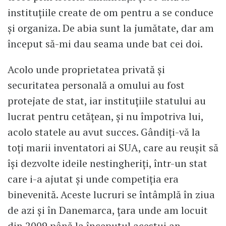
instituțiile create de om pentru a se conduce
și organiza. De abia sunt la jumătate, dar am
început să-mi dau seama unde bat cei doi.
Acolo unde proprietatea privată și
securitatea personală a omului au fost
protejate de stat, iar instituțiile statului au
lucrat pentru cetățean, și nu împotriva lui,
acolo statele au avut succes. Gândiți-vă la
toți marii inventatori ai SUA, care au reușit să
își dezvolte ideile nestingheriți, într-un stat
care i-a ajutat și unde competiția era
binevenită. Aceste lucruri se întâmplă în ziua
de azi și în Danemarca, țara unde am locuit
din 2009 până la începutul acestui an.