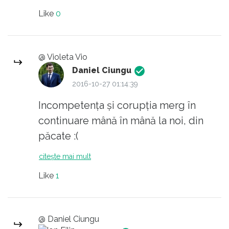
indicații, iau decizii. Ei conduc, de
Like
0
fapt, România. Unii sînt ofițeri sub
acoperire. Mi se pare că AICI este
mult de lucrat, foarte mult.
@ Violeta Vio
Daniel Ciungu
2016-10-27 01:14:39
Incompetența și corupția merg în
continuare mână în mână la noi, din
păcate :(
citește mai mult
Like
1
@ Daniel Ciungu