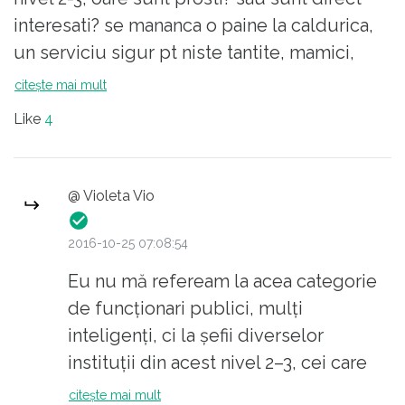
Urez mult succes (lamentărilor că la noi nu-i
interesati? se mananca o paine la caldurica,
precum la alții) în a schimba - pe la Paștele
un serviciu sigur pt niste tantite, mamici,
cailor - realitatea țării unde cu onor trăim.
surori, iubite, neveste, ale unor domni
citește mai mult
destul de bine pusi asa incat sa le tina acolo!
Like
4
Ca sa platesti un impozit la fisc este nevoie
de cel putin trei femei, una iti face factura,
una iti preaia factura si alta iti ia banii, daca
@ Violeta Vio
vrei o informatie suplimentara despre
impozit mergi la a patra, si uite asa se umple
2016-10-25 07:08:54
o cladire intreaga!
Eu nu mă refeream la acea categorie
de funcționari publici, mulți
inteligenți, ci la șefii diverselor
instituții din acest nivel 2–3, cei care
elaborează norme (interne), dau
citește mai mult