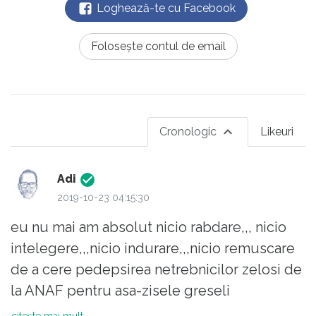
Loghează-te cu Facebook
Folosește contul de email
Cronologic
Likeuri
Adi
2019-10-23 04:15:30
eu nu mai am absolut nicio rabdare,,, nicio
intelegere,,,nicio indurare,,,nicio remuscare
de a cere pedepsirea netrebnicilor zelosi de
la ANAF pentru asa-zisele greseli
nevinovate. daca ANAF-ul a blocat un cont
citește mai mult