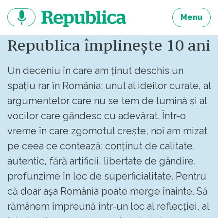
Sari
la
Menu
continut
Republica împlinește 10 ani
Un deceniu în care am ținut deschis un
spațiu rar în România: unul al ideilor curate, al
argumentelor care nu se tem de lumină și al
vocilor care gândesc cu adevărat. Într-o
vreme în care zgomotul crește, noi am mizat
pe ceea ce contează: conținut de calitate,
autentic, fără artificii, libertate de gândire,
profunzime în loc de superficialitate. Pentru
că doar așa România poate merge înainte. Să
rămânem împreună într-un loc al reflecției, al