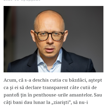
Acum, că s-a deschis cutia cu bâzdâci, aștept
ca și ei să declare transparent câte cutii de
pantofi țin în penthouse-urile amantelor. Sau
câți bani dau lunar la „ziariști”, să nu-i