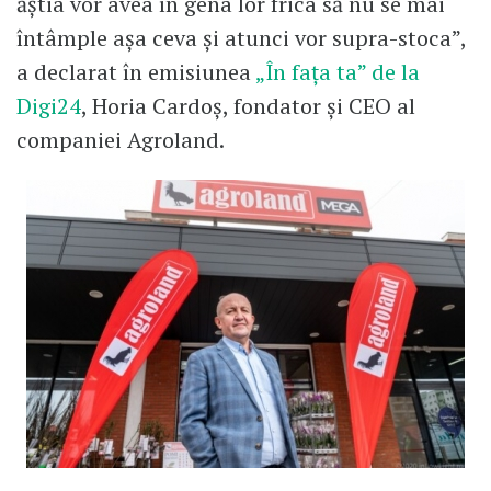
ăștia vor avea în gena lor frica să nu se mai
întâmple așa ceva și atunci vor supra-stoca”,
a declarat în emisiunea
„În fața ta” de la
Digi24
, Horia Cardoș, fondator și CEO al
companiei Agroland.