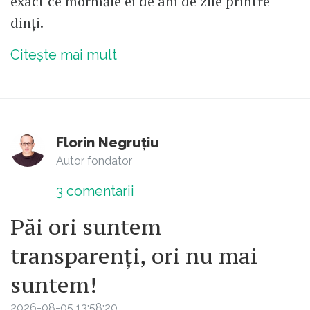
exact ce mormăie ei de ani de zile printre
dinți.
Citește mai mult
Florin Negruțiu
Autor fondator
3
comentarii
Păi ori suntem
transparenți, ori nu mai
suntem!
2026-08-05 13:58:20