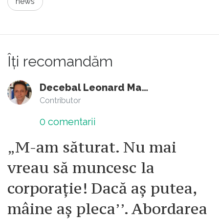
news
buzunar mărunțiș (multi bani pentru tine), la
degeaba atât timp căt noi suntem problema
nivel macro, si arunci milioane de euro
și nu facem nimic.
pentru turism. Investeste in turism,
politicianule, si ai sa castigi înmiit. Creier sa
Îți recomandăm
ai in cap (ăla de sus), nu portmoneu..
Decebal Leonard Marin
Contributor
0
comentarii
„M-am săturat. Nu mai
vreau să muncesc la
corporație! Dacă aș putea,
mâine aș pleca’’. Abordarea