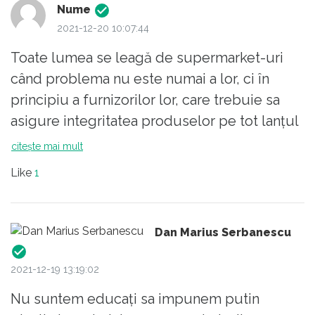
Nume
2021-12-20 10:07:44
Toate lumea se leagă de supermarket-uri
când problema nu este numai a lor, ci în
principiu a furnizorilor lor, care trebuie sa
asigure integritatea produselor pe tot lanțul
de furnizare. În plus calitatea ambalajului
citește mai mult
determina și termenul de valabilitate. Un
Like
1
exemplu aici este pâine care este 100%
ambalata când este livrata de producătorii
de pâine, iar în cazul supermarket-urilor care
Dan Marius Serbanescu
au brutărie ambalajul este minim sau chiar
deloc. O pâine ambalata este valabila câteva
2021-12-19 13:19:02
zile pe când cea produsă în supermarket-uri
Nu suntem educați sa impunem putin
este de o zi. Sunt consumatori mai atenți și