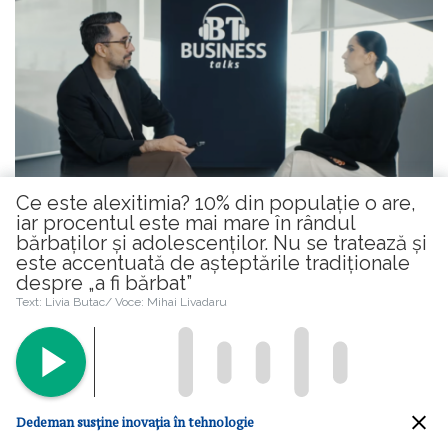
Ce este alexitimia? 10% din populaţie o are,
iar procentul este mai mare în rândul
bărbaţilor şi adolescenţilor. Nu se tratează și
este accentuată de așteptările tradiționale
despre „a fi bărbat”
În cel mai nou episod al podcastului
Text: Livia Butac/ Voce: Mihai Livadaru
economic al Băncii Transilvania, BT Business
Talks, am stat de vorbă cu Amalia Săftoiu,
fondatoarea brandului românesc de tricotaje
Ami Amalia, despre trecerea de la o carieră
Dedeman susține inovația în tehnologie