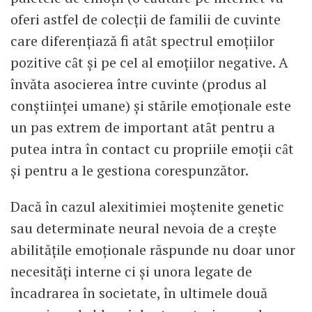
oferi astfel de colecţii de familii de cuvinte
care diferenţiază fi atȃt spectrul emoţiilor
pozitive cȃt şi pe cel al emoţiilor negative. A
învăta asocierea între cuvinte (produs al
conştiinţei umane) şi stările emoţionale este
un pas extrem de important atȃt pentru a
putea intra în contact cu propriile emoţii cȃt
şi pentru a le gestiona corespunzător.
Dacă în cazul alexitimiei moştenite genetic
sau determinate neural nevoia de a creşte
abilităţile emoţionale răspunde nu doar unor
necesităţi interne ci şi unora legate de
încadrarea în societate, în ultimele două