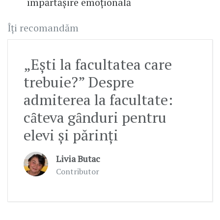
împărtăşire emoţională
Îți recomandăm
„Eşti la facultatea care
trebuie?” Despre
admiterea la facultate:
cȃteva gȃnduri pentru
elevi şi părinţi
Livia Butac
Contributor