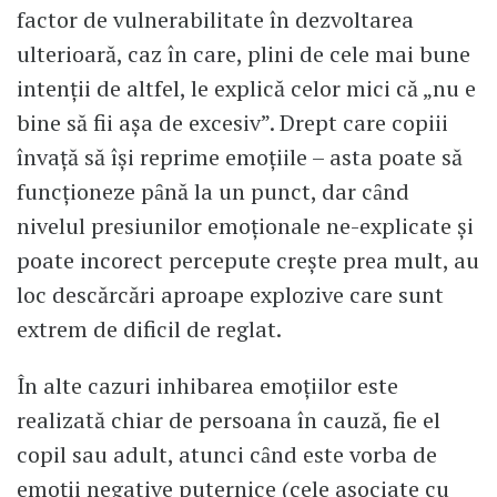
factor de vulnerabilitate în dezvoltarea
ulterioară, caz în care, plini de cele mai bune
intenţii de altfel, le explică celor mici că „nu e
bine să fii aşa de excesiv”. Drept care copiii
învaţă să îşi reprime emoţiile – asta poate să
funcţioneze pȃnă la un punct, dar cȃnd
nivelul presiunilor emoţionale ne-explicate şi
poate incorect percepute creşte prea mult, au
loc descărcări aproape explozive care sunt
extrem de dificil de reglat.
În alte cazuri inhibarea emoţiilor este
realizată chiar de persoana în cauză, fie el
copil sau adult, atunci cȃnd este vorba de
emoţii negative puternice (cele asociate cu