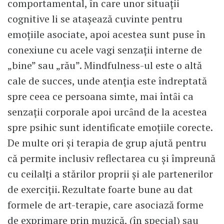
comportamental, în care unor situaţii
cognitive li se ataşează cuvinte pentru
emoţiile asociate, apoi acestea sunt puse în
conexiune cu acele vagi senzaţii interne de
„bine” sau „rău”. Mindfulness-ul este o altă
cale de succes, unde atenţia este îndreptată
spre ceea ce persoana simte, mai întȃi ca
senzaţii corporale apoi urcȃnd de la acestea
spre psihic sunt identificate emoţiile corecte.
De multe ori şi terapia de grup ajută pentru
că permite inclusiv reflectarea cu şi împreună
cu ceilalţi a stărilor proprii şi ale partenerilor
de exerciţii. Rezultate foarte bune au dat
formele de art-terapie, care asociază forme
de exprimare prin muzică, (în special) sau