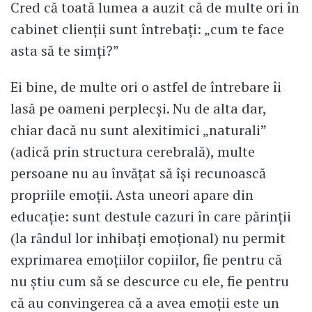
Cred că toată lumea a auzit că de multe ori în
cabinet clienţii sunt întrebaţi: „cum te face
asta să te simţi?”
Ei bine, de multe ori o astfel de întrebare îi
lasă pe oameni perplecși. Nu de alta dar,
chiar dacă nu sunt alexitimici „naturali”
(adică prin structura cerebrală), multe
persoane nu au învăţat să îşi recunoască
propriile emoţii. Asta uneori apare din
educaţie: sunt destule cazuri în care părinţii
(la rȃndul lor inhibaţi emoţional) nu permit
exprimarea emoţiilor copiilor, fie pentru că
nu ştiu cum să se descurce cu ele, fie pentru
că au convingerea că a avea emoţii este un