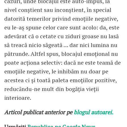
cazuri, unde blocajul este auto-impus, la
nivel conştient sau inconştient, în special
datorită temerilor privind emoţiile negative,
eu le-aş spune celor care sunt acolo: da, este
adevărat că o cetate cu ziduri groase nu lasă
să treacă nicio săgeată … dar nici lumina nu
pătrunde. Altfel spus, blocajul emoţional nu
poate acţiona selectiv: dacă ne este teamă de
emoţiile negative, le inhibăm nu doar pe
acestea ci şi toată paleta emoţiilor pozitive,
reducȃndu-ne mult din bogăţia vieţii
interioare.
Articol publicat anterior pe
blogul autoarei.
Urmăriți
Republica pe Google News