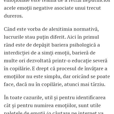
acele emoţii negative asociate unui trecut
dureros.
Cȃnd este vorba de alexitimia normativă,
lucrurile stau puţin diferit. Aici în primul
rȃnd este de depăşit bariera psihologică a
interdicţiei de a simţi emoţii, barieră de
multe ori dezvoltată printr-o educaţie severă
în copilărie. E drept că procesul de învăţare a
emoţiilor nu este simplu, dar oricȃnd se poate
face, dacă nu în copilărie, atunci mai tȃrziu.
În toate cazurile, util şi pentru identificarea
cȃt şi pentru numirea emoţiilor, sunt utile
paletele de emoţii (o căutare pe internet va