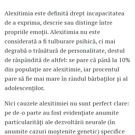
Alexitimia este definită drept incapacitatea
de a exprima, descrie sau distinge între
propriile emoţii. Alexitimia nu este
considerată a fi tulburare psihică, ci mai
degrabă o trăsătură de personalitate, destul
de răspȃndită de altfel: se pare că pȃnă la 10%
din populaţie are alexitimie, iar procentul
pare să fie mai mare în rȃndul bărbaţilor şi al
adolescenţilor.
Nici cauzele alexitimiei nu sunt perfect clare:
pe de-o parte au fost evidenţiate anumite
particularităţi ale dezvoltării neurale (în
anumite cazuri moştenite genetic) specifice