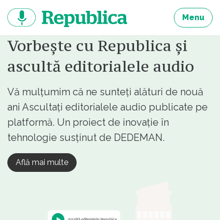
Sari
la
Menu
continut
Vorbește cu Republica și
ascultă editorialele audio
Vă mulțumim că ne sunteți alături de nouă
ani Ascultați editorialele audio publicate pe
platformă. Un proiect de inovație în
tehnologie susținut de DEDEMAN.
Află mai multe