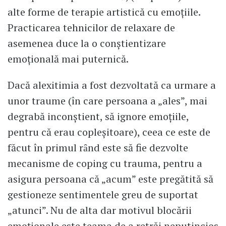
alte forme de terapie artistică cu emoţiile.
Practicarea tehnicilor de relaxare de
asemenea duce la o conştientizare
emoţională mai puternică.
Dacă alexitimia a fost dezvoltată ca urmare a
unor traume (în care persoana a „ales”, mai
degrabă inconştient, să ignore emoţiile,
pentru că erau copleşitoare), ceea ce este de
făcut în primul rȃnd este să fie dezvolte
mecanisme de coping cu trauma, pentru a
asigura persoana că „acum” este pregătită să
gestioneze sentimentele greu de suportat
„atunci”. Nu de alta dar motivul blocării
emoţionale este teama de a retrăi neputincios