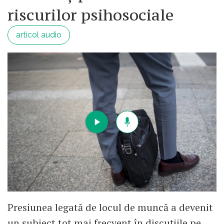
riscurilor psihosociale
articol audio
Presiunea legată de locul de muncă a devenit
un subiect tot mai frecvent în discuțiile pe