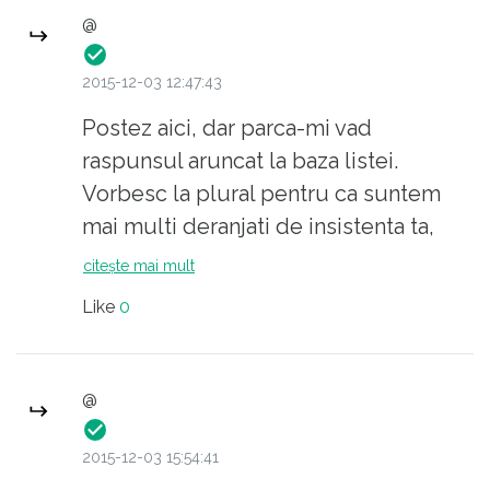
@
2015-12-03 12:47:43
Postez aici, dar parca-mi vad
raspunsul aruncat la baza listei.
Vorbesc la plural pentru ca suntem
mai multi deranjati de insistenta ta,
care cel mult tradeaza o varsta
citește mai mult
frageda. Asta in cel mai bun caz.
Like
0
@
2015-12-03 15:54:41