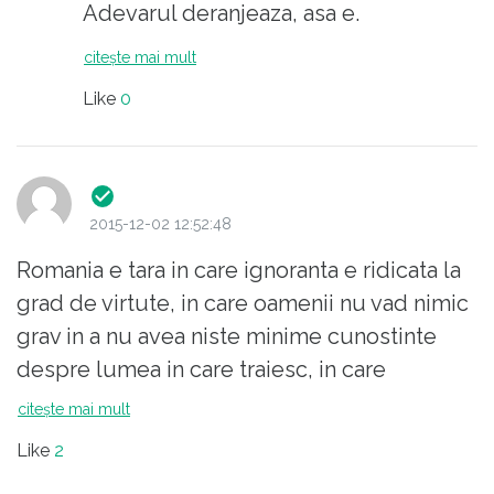
Adevarul deranjeaza, asa e.
citește mai mult
Like
0
2015-12-02 12:52:48
Romania e tara in care ignoranta e ridicata la
grad de virtute, in care oamenii nu vad nimic
grav in a nu avea niste minime cunostinte
despre lumea in care traiesc, in care
majoritatea sunt convinsi ca pamantul se
citește mai mult
invarteste in jurul soarelui, ca exista demoni
Like
2
si vraji, ca oamenii si dinozaurii au existat pe