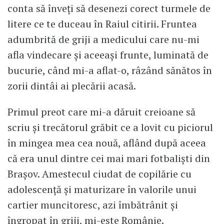
conta să înveți să desenezi corect turmele de
litere ce te duceau în Raiul citirii. Fruntea
adumbrită de griji a medicului care nu-mi
afla vindecare și aceeași frunte, luminată de
bucurie, când mi-a aflat-o, râzând sănătos în
zorii dintâi ai plecării acasă.
Primul preot care mi-a dăruit creioane să
scriu și trecătorul grăbit ce a lovit cu piciorul
în mingea mea cea nouă, aflând după aceea
că era unul dintre cei mai mari fotbaliști din
Brașov. Amestecul ciudat de copilărie cu
adolescență și maturizare în valorile unui
cartier muncitoresc, azi îmbătrânit și
îngropat în griji, mi-este Românie.