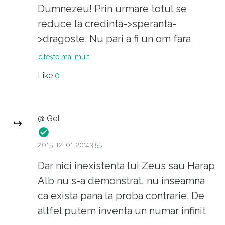
Dumnezeu! Prin urmare totul se
reduce la credinta->speranta-
>dragoste. Nu pari a fi un om fara
speranta, dar pari a fi un om confuz.
citește mai mult
Nu e sanatos sa cauti in Religie
Like
0
raspunsul la existenta lui Dumnezeu,
ci in tine si in aproapele tau. Nu
inteleg unde s-a pus problema
@ Get
existentei in Dumnezeu in cadrul
articolului..
2015-12-01 20:43:55
De asemenea ai putea demonstra ca
Dar nici inexistenta lui Zeus sau Harap
exista rece, intuneric..?
Alb nu s-a demonstrat, nu inseamna
ca exista pana la proba contrarie. De
altfel putem inventa un numar infinit