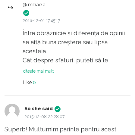
@ mihaela
2016-12-01 17:45:17
Între obrăznicie și diferența de opinii
se află buna creștere sau lipsa
acesteia.
Cât despre sfaturi, puteți să le
păstrați. Oricum sfaturile au un destin
citește mai mult
trist. Ele se dau dar se aplică după
Like
0
caz. Acum nu este cazul, mai ales ca
vin de la o persoană care nu știe sau
nu vrea să scrie românește. Adică să
So she said
scrie cu diacritice și cu majuscule la
2015-12-08 22:28:07
început de propoziție. Sau poate cer
Superb! Multumim parinte pentru acest
prea mult?...