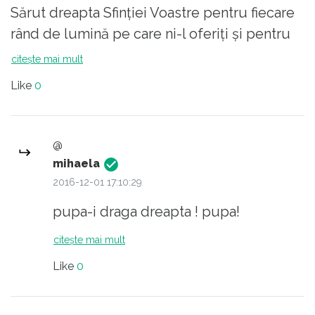
Sărut dreapta Sfinției Voastre pentru fiecare
rând de lumină pe care ni-l oferiți și pentru
toate îndreptările de care ar trebui să ținem
citește mai mult
cu toții seama.
Like
0
@
mihaela
2016-12-01 17:10:29
pupa-i draga dreapta ! pupa!
citește mai mult
Like
0