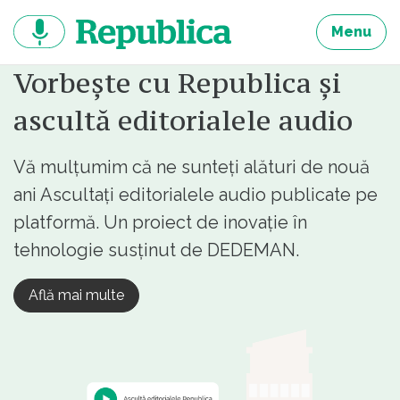
Sari
la
Menu
continut
Vorbește cu Republica și
ascultă editorialele audio
Vă mulțumim că ne sunteți alături de nouă
ani Ascultați editorialele audio publicate pe
platformă. Un proiect de inovație în
tehnologie susținut de DEDEMAN.
Află mai multe