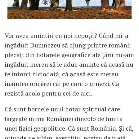
Vor avea amintiri cu noi nepoții? Când mi-a
îngăduit Dumnezeu să ajung printre românii
plecați din hotarele geografice ale țării mi-am
îngăduit mereu să le aduc aminte că acasă nu
te întorci niciodată, că acasă este mereu
înaintea oricărei căi pe care o urmezi. Că
rezistă acolo pentru cei de aici.
Că sunt bornele unui hotar spiritual care
lărgește inima României dincolo de limita
unei fizici geopolitice. Că sunt România. Și că,
oriunde ne aflăm, exercițiul nostru de viață