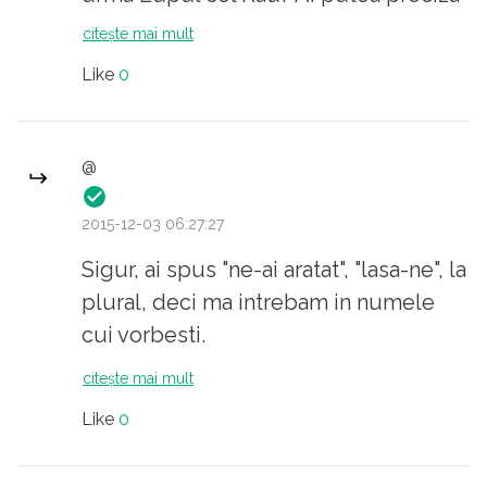
cu mai multa acuratete?
citește mai mult
Like
0
@
2015-12-03 06:27:27
Sigur, ai spus "ne-ai aratat", "lasa-ne", la
plural, deci ma intrebam in numele
cui vorbesti.
citește mai mult
Like
0