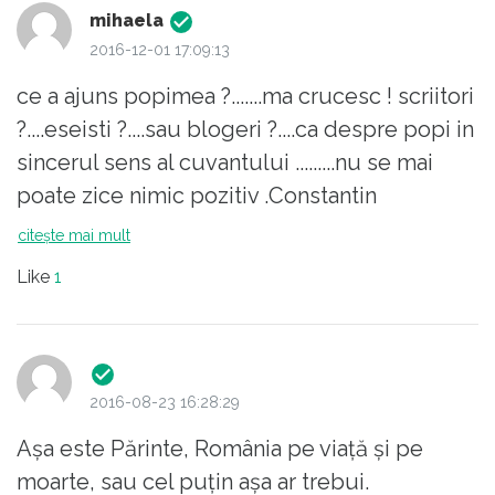
mihaela
2016-12-01 17:09:13
ce a ajuns popimea ?.......ma crucesc ! scriitori
?....eseisti ?....sau blogeri ?....ca despre popi in
sincerul sens al cuvantului .........nu se mai
poate zice nimic pozitiv .Constantin
Necula.....asta mai lipsea in galerie .
citește mai mult
......?.....unde doreste sa ajunga ?.....caci dpdv
Like
1
preotesc e varza . isi consuma energiile
pentru un loc laic ?....saracul !
2016-08-23 16:28:29
Așa este Părinte, România pe viață și pe
moarte, sau cel puțin așa ar trebui.