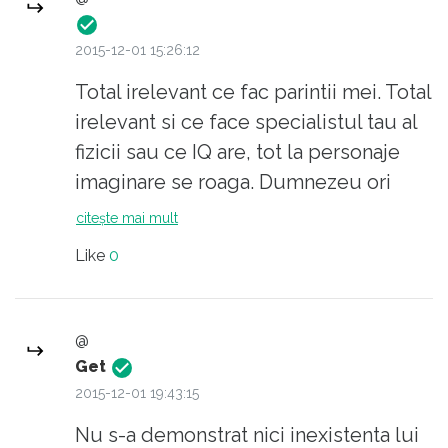
semenii.
2015-12-01 15:26:12
Total irelevant ce fac parintii mei. Total
irelevant si ce face specialistul tau al
fizicii sau ce IQ are, tot la personaje
imaginare se roaga. Dumnezeu ori
exista ori nu, indiferent de cine si cati
citește mai mult
se roaga la el, si nu exista nici o
Like
0
dovada ca ar exista. Existenta se
demonstreaza cu dovezi, nu prin vot
popular.
@
Get
2015-12-01 19:43:15
Nu s-a demonstrat nici inexistenta lui