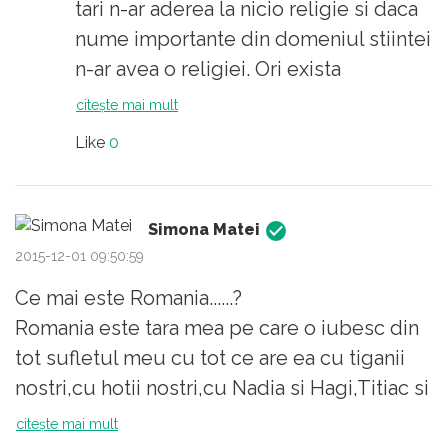
mult peste mintea noastra de muritori
tari n-ar aderea la nicio religie si daca
pacatosi. Ca daca pe noi nu ne duce capul,
nume importante din domeniul stiintei
asta e dovada suprema ca e dincolo de
n-ar avea o religiei. Ori exista
capacitatea oricarui om. Tara mea e tara care
numeroase persoane care au o religie
citește mai mult
nu apreciaza inteligenta, care nu are si nu a
si sunt si oameni de stiinta.
Like
0
avut niciodata o sete de cunoastere, care se
complace in cutume, care nu isi pune
intrebari, care huleste si ia peste picior orice
Simona Matei
e progresist.
2015-12-01 09:50:59
Ce mai este Romania......?
Romania este tara mea pe care o iubesc din
tot sufletul meu cu tot ce are ea cu tiganii
nostri,cu hotii nostri,cu Nadia si Hagi,Titiac si
Nastase,Brancusi si Brancoveanu si alti
citește mai mult
romani cu care ne mandrim mai mult sau mai