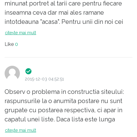
minunat portret al tarii care pentru fiecare
inseamna ceva dar mai ales ramane
intotdeauna "acasa". Pentru unii din noi cei
plecati din tara (speram nu pentru multa
citește mai mult
vreme) Romania s-a redescoperit in inimile
Like
0
noastre si asa i-am vazut mai bine
frumusetea care ori se banalizase ori
ramanea ascunsa in atmosfera de
permanenta nemultumire in care la altii era
2015-12-03 04:52:51
intotdeauna mai bine decat la noi. Parca ar fi
Observ o problema in constructia siteului:
fost nevoie de distanta pentru a ne "ajusta"
raspunsurile la o anumita postare nu sunt
obiectivul si a vedea cu limpezime ceea ce
grupate cu postarea respectiva, ci apar in
conteaza.
capatul unei liste. Daca lista este lunga
raspunsurile se vor pierde intr-o mare de
citește mai mult