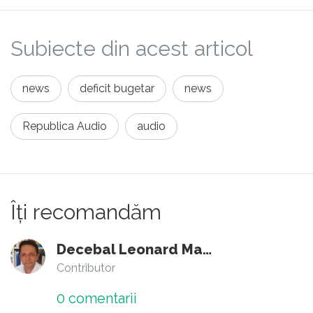
cele din intreaga lor istorie insumate.
Subiecte din acest articol
news
deficit bugetar
news
Republica Audio
audio
Îți recomandăm
Decebal Leonard Marin
Contributor
0
comentarii