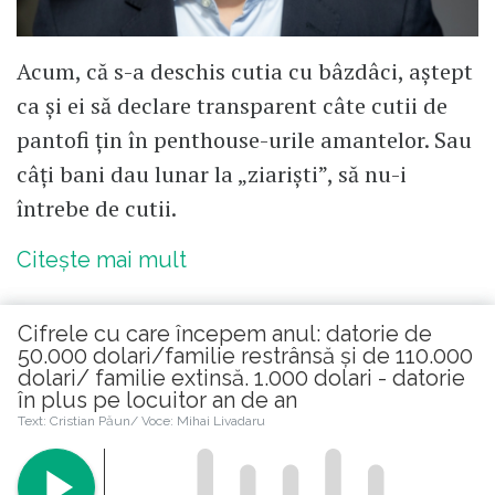
Acum, că s-a deschis cutia cu bâzdâci, aștept
ca și ei să declare transparent câte cutii de
pantofi țin în penthouse-urile amantelor. Sau
câți bani dau lunar la „ziariști”, să nu-i
întrebe de cutii.
Citește mai mult
Cifrele cu care începem anul: datorie de
50.000 dolari/familie restrânsă și de 110.000
dolari/ familie extinsă. 1.000 dolari - datorie
în plus pe locuitor an de an
Citește în continuare
Text: Cristian Păun/ Voce: Mihai Livadaru