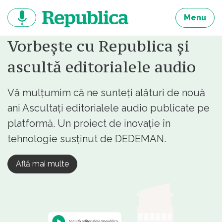
Sari
la
Menu
continut
Vorbește cu Republica și
ascultă editorialele audio
Vă mulțumim că ne sunteți alături de nouă
ani Ascultați editorialele audio publicate pe
platformă. Un proiect de inovație în
tehnologie susținut de DEDEMAN.
Află mai multe