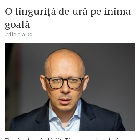
O linguriță de ură pe inima
goală
ieri la ora 09