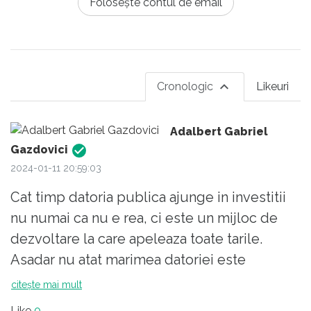
Folosește contul de email
Cronologic
Likeuri
Adalbert Gabriel
Gazdovici
2024-01-11 20:59:03
Cat timp datoria publica ajunge in investitii
nu numai ca nu e rea, ci este un mijloc de
dezvoltare la care apeleaza toate tarile.
Asadar nu atat marimea datoriei este
problema cat faptul ca datoria a crescut (in
citește mai mult
timpul guvernarilor liberale sustinute
Like
0