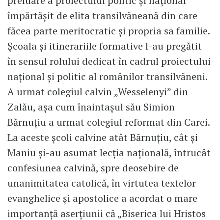
preluare a proiectului politic și național
împărtășit de elita transilvăneană din care
făcea parte meritocratic și propria sa familie.
Școala și itinerariile formative l-au pregătit
în sensul rolului dedicat în cadrul proiectului
național și politic al românilor transilvăneni.
A urmat colegiul calvin „Wesselenyi” din
Zalău, așa cum înaintașul său Simion
Bărnuțiu a urmat colegiul reformat din Carei.
La aceste școli calvine atât Bărnuțiu, cât și
Maniu și-au asumat lecția națională, întrucât
confesiunea calvină, spre deosebire de
unanimitatea catolică, în virtutea textelor
evanghelice și apostolice a acordat o mare
importanță aserțiunii că „Biserica lui Hristos