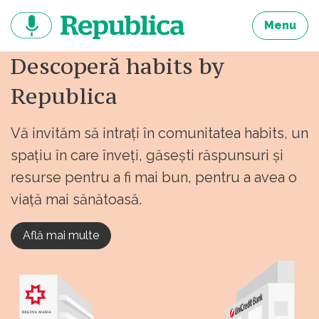
Sari
la
Menu
continut
Descoperă habits by
Republica
Vă invităm să intrați în comunitatea habits, un
spațiu în care înveți, găsești răspunsuri și
resurse pentru a fi mai bun, pentru a avea o
viață mai sănătoasă.
Află mai multe