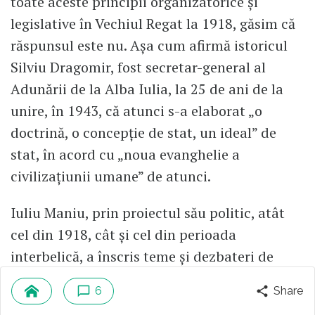
toate aceste principii organizatorice și
legislative în Vechiul Regat la 1918, găsim că
răspunsul este nu. Așa cum afirmă istoricul
Silviu Dragomir, fost secretar-general al
Adunării de la Alba Iulia, la 25 de ani de la
unire, în 1943, că atunci s-a elaborat „o
doctrină, o concepție de stat, un ideal” de
stat, în acord cu „noua evanghelie a
civilizațiunii umane” de atunci.
Iuliu Maniu, prin proiectul său politic, atât
cel din 1918, cât și cel din perioada
interbelică, a înscris teme și dezbateri de
mare actualitate care frământă și societatea
6
Share
românească de azi. A militat dinspre o înaltă