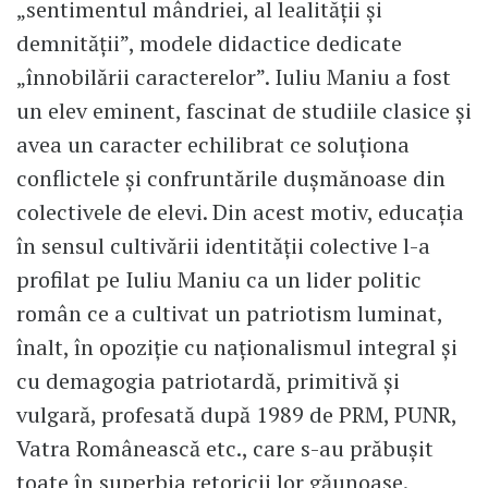
„sentimentul mândriei, al lealității și
demnității”, modele didactice dedicate
„înnobilării caracterelor”. Iuliu Maniu a fost
un elev eminent, fascinat de studiile clasice și
avea un caracter echilibrat ce soluționa
conflictele și confruntările dușmănoase din
colectivele de elevi. Din acest motiv, educația
în sensul cultivării identității colective l-a
profilat pe Iuliu Maniu ca un lider politic
român ce a cultivat un patriotism luminat,
înalt, în opoziție cu naționalismul integral și
cu demagogia patriotardă, primitivă și
vulgară, profesată după 1989 de PRM, PUNR,
Vatra Românească etc., care s-au prăbușit
toate în superbia retoricii lor găunoase.