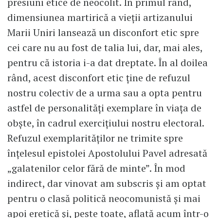
presiuni etice de neocolit. În primul rând,
dimensiunea martirică a vieții artizanului
Marii Uniri lansează un disconfort etic spre
cei care nu au fost de talia lui, dar, mai ales,
pentru că istoria i-a dat dreptate. În al doilea
rând, acest disconfort etic ține de refuzul
nostru colectiv de a urma sau a opta pentru
astfel de personalități exemplare în viața de
obște, în cadrul exercițiului nostru electoral.
Refuzul exemplarităților ne trimite spre
înțelesul epistolei Apostolului Pavel adresată
„galatenilor celor fără de minte”. În mod
indirect, dar vinovat am subscris și am optat
pentru o clasă politică neocomunistă și mai
apoi eretică și, peste toate, aflată acum într-o