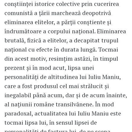
conștiinței istorice colective prin cucerirea
comunistă a țării marchează deopotrivă
eliminarea elitelor, a părții conștiente și
îndrumătoare a corpului național. Eliminarea
brutală, fizică a elitelor, a decapitat trupul
național cu efecte în durata lungă. Tocmai
din acest motiv, resimțim astăzi, în timpul
prezent și în mod acut, lipsa unei
personalități de altitudinea lui Iuliu Maniu,
care a fost produsul cel mai strălucit și
inegalabil până acum, dar și de acum înainte,
al națiunii române transilvănene. În mod
paradoxal, actualitatea lui Iuliu Maniu este
tocmai lipsa lui, în sensul lipsei de
personalități de factura lui, de pe scena