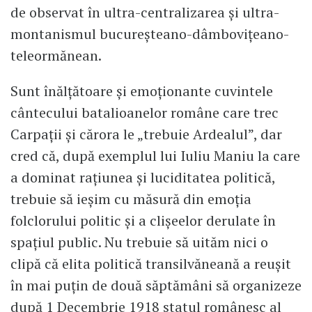
de observat în ultra-centralizarea și ultra-
montanismul bucureșteano-dâmbovițeano-
teleormănean.
Sunt înălțătoare și emoționante cuvintele
cântecului batalioanelor române care trec
Carpații și cărora le „trebuie Ardealul”, dar
cred că, după exemplul lui Iuliu Maniu la care
a dominat rațiunea și luciditatea politică,
trebuie să ieșim cu măsură din emoția
folclorului politic și a clișeelor derulate în
spațiul public. Nu trebuie să uităm nici o
clipă că elita politică transilvăneană a reușit
în mai puțin de două săptămâni să organizeze
după 1 Decembrie 1918 statul românesc al