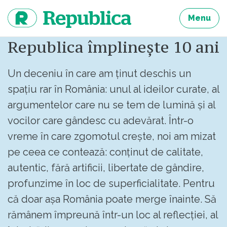
Sari
la
Menu
continut
Republica împlinește 10 ani
Un deceniu în care am ținut deschis un
spațiu rar în România: unul al ideilor curate, al
argumentelor care nu se tem de lumină și al
vocilor care gândesc cu adevărat. Într-o
vreme în care zgomotul crește, noi am mizat
pe ceea ce contează: conținut de calitate,
autentic, fără artificii, libertate de gândire,
profunzime în loc de superficialitate. Pentru
că doar așa România poate merge înainte. Să
rămânem împreună într-un loc al reflecției, al