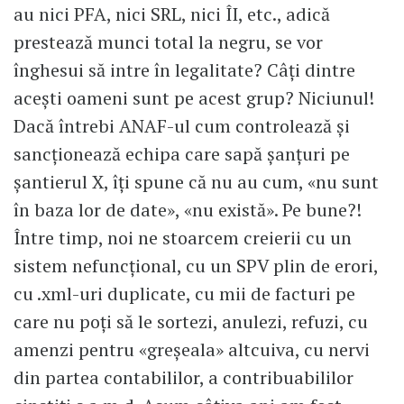
au nici PFA, nici SRL, nici ÎI, etc., adică
prestează munci total la negru, se vor
înghesui să intre în legalitate? Câți dintre
acești oameni sunt pe acest grup? Niciunul!
Dacă întrebi ANAF-ul cum controlează și
sancționează echipa care sapă șanțuri pe
șantierul X, îți spune că nu au cum, «nu sunt
în baza lor de date», «nu există». Pe bune?!
Între timp, noi ne stoarcem creierii cu un
sistem nefuncțional, cu un SPV plin de erori,
cu .xml-uri duplicate, cu mii de facturi pe
care nu poți să le sortezi, anulezi, refuzi, cu
amenzi pentru «greșeala» altcuiva, cu nervi
din partea contabililor, a contribuabililor