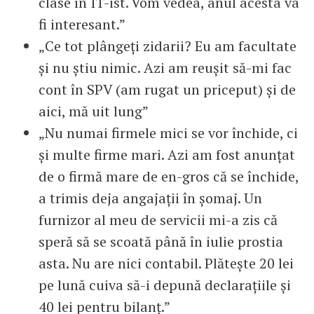
clase în IT-ist. Vom vedea, anul acesta va
fi interesant.”
„Ce tot plângeți zidarii? Eu am facultate
și nu știu nimic. Azi am reușit să-mi fac
cont în SPV (am rugat un priceput) și de
aici, mă uit lung”
„Nu numai firmele mici se vor închide, ci
și multe firme mari. Azi am fost anunțat
de o firmă mare de en-gros că se închide,
a trimis deja angajații în șomaj. Un
furnizor al meu de servicii mi-a zis că
speră să se scoată până în iulie prostia
asta. Nu are nici contabil. Plătește 20 lei
pe lună cuiva să-i depună declarațiile și
40 lei pentru bilanț.”