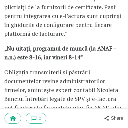
plictisiți de la furnizorii de certificate. Pașii
pentru integrarea cu e-Factura sunt cuprinși
în ghidurile de configurare pentru fiecare
platformă de facturare.”
„Nu uitați, programul de muncă (la ANAF -
n.n.) este 8-16, iar vineri 8-14”
Obligația transmiterii și păstrării
documentelor revine administratorilor
firmelor, amintește expert contabil Nicoleta
Banciu. Întrebări legate de SPV și e-factura
pot fi adresate fie contabilului, fie ANAF-ului,
prin programul de asistență contribuabili.
0
Share
„Nu uitați, programul de muncă (la ANAF -