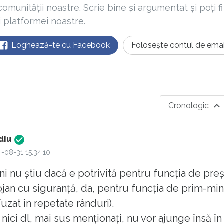
comunității noastre. Scrie bine și argumentat și poți fi
ii platformei noastre.
Loghează-te cu Facebook
Folosește contul de emai
Cronologic
diu
-08-31 15:34:10
i nu știu dacă e potrivită pentru funcția de pre
ojan cu siguranță, da, pentru funcția de prim-min
fuzat în repetate rânduri).
i nici dl, mai sus menționați, nu vor ajunge însă î