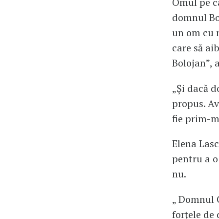
Omul pe ca
domnul Bol
un om cu m
care să ai
Bolojan”, 
„Și dacă do
propus. Av
fie prim-m
Elena Lasc
pentru a o 
nu.
„ Domnul C
forțele de