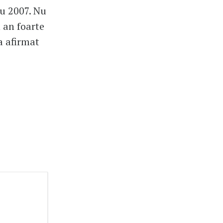
au 2007. Nu
n an foarte
a afirmat