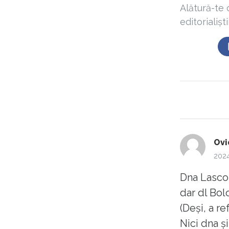
Alătură-te 
editorialișt
Ovi
2024
Dna Lascon
dar dl Bol
(Deși, a re
Nici dna ș