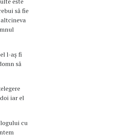
ulte este
ebui să fie
 altcineva
omnul
l l-aș fi
 domn să
țelegere
doi iar el
logului cu
untem