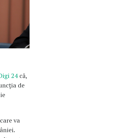
Digi 24
că,
uncția de
ie
 care va
âniei.