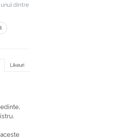
 unul dintre
l
Likeuri
ședinte,
istru.
n aceste