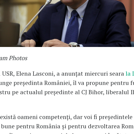
uam Photos
 USR, Elena Lasconi, a anunțat miercuri seara
la 
unge președinta României, îl va propune pentru f
tru pe actualul președinte al CJ Bihor, liberalul Il
 există oameni competenți, dar voi fi președintele
i bune pentru România și pentru dezvoltarea Rom