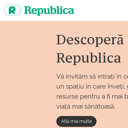
Sari
la
continut
Descoperă 
Republica
Vă invităm să intrați în 
un spațiu în care înveți,
resurse pentru a fi mai 
viață mai sănătoasă.
Află mai multe