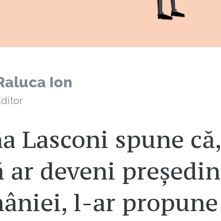
Raluca Ion
ditor
a Lasconi spune că,
 ar deveni președin
âniei, l-ar propune