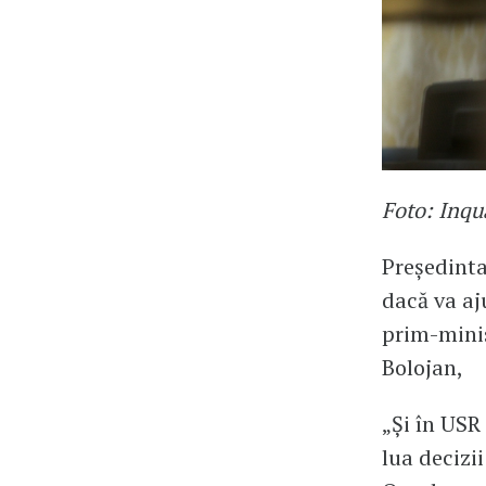
Foto: Inq
Președinta
dacă va aj
prim-minis
Bolojan,
„Și în USR
lua decizi