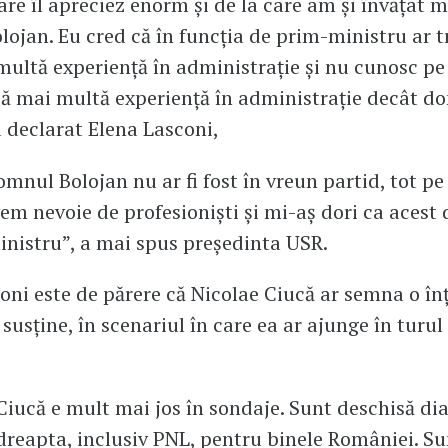
re îl apreciez enorm și de la care am și învățat m
ojan. Eu cred că în funcția de prim-ministru ar tr
ultă experiență în administrație și nu cunosc pe
bă mai multă experiență în administrație decât d
a declarat Elena Lasconi,
mnul Bolojan nu ar fi fost în vreun partid, tot pe e
em nevoie de profesioniști și mi-aș dori ca acest
inistru”, a mai spus președinta USR.
oni este de părere că Nicolae Ciucă ar semna o în
susține, în scenariul în care ea ar ajunge în turul 
iucă e mult mai jos în sondaje. Sunt deschisă dia
 dreapta, inclusiv PNL, pentru binele României. S