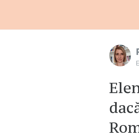
E
Elen
dacă
Rom