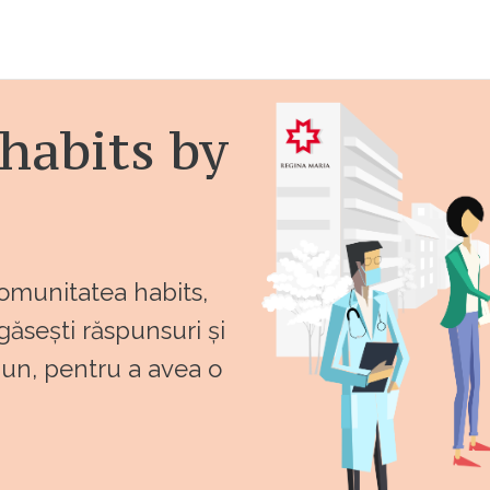
habits by
comunitatea habits,
 găsești răspunsuri și
bun, pentru a avea o