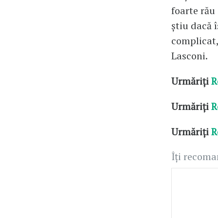
foarte rău
știu dacă î
complicat,
Lasconi.
Urmăriți
R
Urmăriți
R
Urmăriți
R
Îți recom