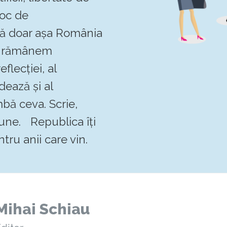
loc de
 că doar așa România
Să rămânem
flecției, al
dează și al
mbă ceva. Scrie,
pune. Republica îți
tru anii care vin.
Mihai Schiau