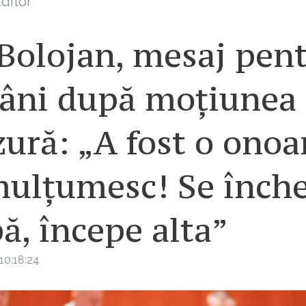
ditor
 Bolojan, mesaj pen
âni după moțiunea
ură: „A fost o onoa
mulțumesc! Se înche
ă, începe alta”
10:18:24