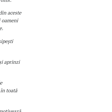
din aceste
i oameni
e.
ipești
și aprinzi
le
în toată
 motivează