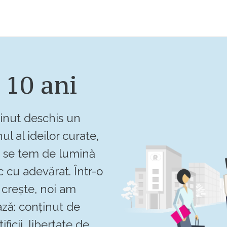
 10 ani
inut deschis un
ul al ideilor curate,
u se tem de lumină
c cu adevărat. Într-o
crește, noi am
ză: conținut de
ificii, libertate de