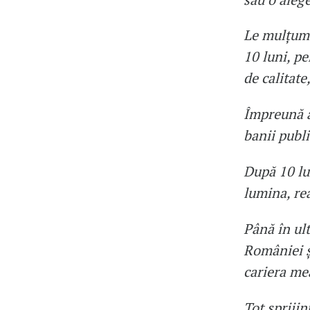
Le mulțume
10 luni, p
de calitate
Împreună a
banii publi
După 10 lun
lumina, re
Până în ult
României ș
cariera me
Tot sprijin