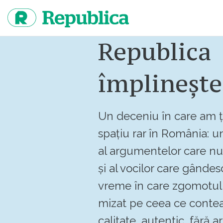
Sari
la
continut
Republica
împlinește
Un deceniu în care am ț
spațiu rar în România: un
al argumentelor care n
și al vocilor care gândes
vreme în care zgomotul 
mizat pe ceea ce contea
calitate, autentic, fără art