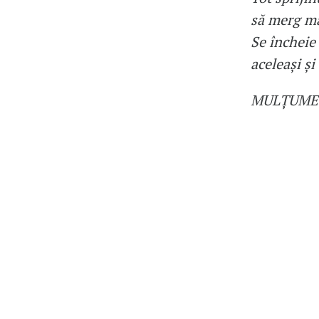
să merg mai
Se încheie 
aceleași și
MULȚUMES