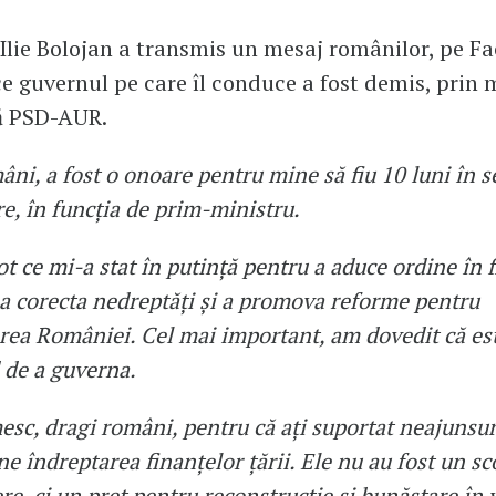
Ilie Bolojan a transmis un mesaj românilor, pe Fa
ce guvernul pe care îl conduce a fost demis, prin
ă PSD-AUR.
ni, a fost o onoare pentru mine să fiu 10 luni în s
re, în funcția de prim-ministru.
t ce mi-a stat în putință pentru a aduce ordine în 
a corecta nedreptăți și a promova reforme pentru
ea României. Cel mai important, am dovedit că est
 de a guverna.
sc, dragi români, pentru că ați suportat neajunsur
e îndreptarea finanțelor țării. Ele nu au fost un sc
re, ci un preț pentru reconstrucție și bunăstare în v