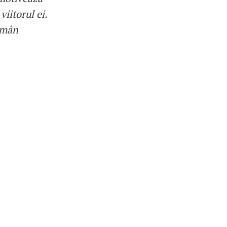
iitorul ei.
rămân