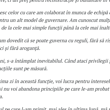
sc celor cu care am colaborat în munca de echipă 
entru un alt model de guvernare. Am cunoscut mulț
, de la cele mai simple funcții până la cele mai înalt
m dovedit că se poate guverna cu reguli, fără să ris
ci și fără aroganță.
i, s-a întâmplat inevitabilul. Când ataci privilegii 
acțiile sunt pe măsură.
ima zi în această funcție, voi lucra pentru interese
i nu voi abandona principiile pe care le-am probat 
a.
ul pe care l-am primit, mai ales în ultima lună, mă