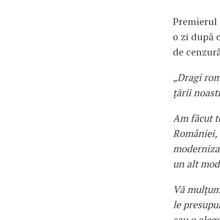
Premierul 
o zi după 
de cenzur
„Dragi româ
țării noast
Am făcut to
României, 
modernizar
un alt mod
Vă mulțume
le presupun
sau o alege