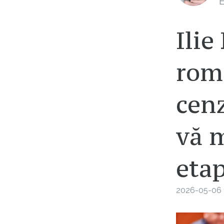
E
Ilie
rom
cenz
vă 
etap
2026-05-06 