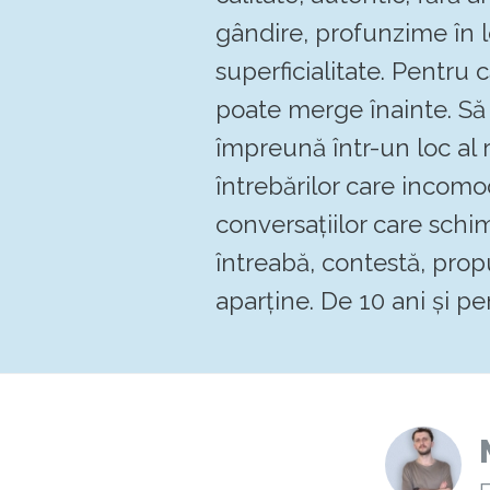
gândire, profunzime în 
superficialitate. Pentru
poate merge înainte. 
împreună într-un loc al re
întrebărilor care incomo
conversațiilor care schi
întreabă, contestă, pro
aparține. De 10 ani și pen