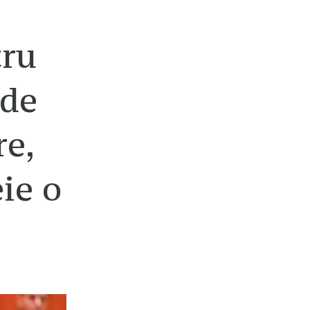
tru
 de
re,
ie o