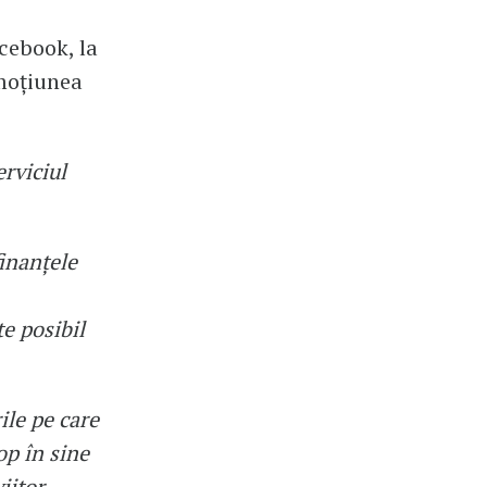
cebook, la
 moțiunea
erviciul
finanțele
e posibil
ile pe care
op în sine
iitor.