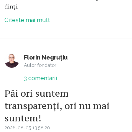
dinți.
Citește mai mult
Florin Negruțiu
Autor fondator
3
comentarii
Păi ori suntem
transparenți, ori nu mai
suntem!
2026-08-05 13:58:20