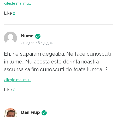
președinte (chiar dacă nimic mai mult) în
citește mai mult
comparație cu pavianul cu mantie, care nu ar
Like
2
fi avut nici măcar atât.
Nume
2023-11-16 13:55:02
Eh, ne suparam degeaba. Ne face cunoscuti
in lume...Nu acesta este dorinta noastra
ascunsa sa fim cunoscuti de toata lumea...?
citește mai mult
Like
0
Dan Filip