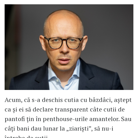
Acum, că s-a deschis cutia cu bâzdâci, aștept
ca și ei să declare transparent câte cutii de
pantofi țin în penthouse-urile amantelor. Sau
câți bani dau lunar la „ziariști”, să nu-i
întrebe de cutii.