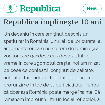
Sari
la
Menu
continut
Republica împlinește 10 ani
Un deceniu în care am ținut deschis un
spațiu rar în România: unul al ideilor curate, al
argumentelor care nu se tem de lumină și al
vocilor care gândesc cu adevărat. Într-o
vreme în care zgomotul crește, noi am mizat
pe ceea ce contează: conținut de calitate,
autentic, fără artificii, libertate de gândire,
profunzime în loc de superficialitate. Pentru
că doar așa România poate merge înainte. Să
rămânem împreună într-un loc al reflecției, al