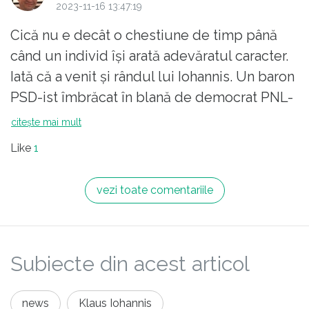
2023-11-16 13:47:19
Cică nu e decât o chestiune de timp până
când un individ își arată adevăratul caracter.
Iată că a venit și rândul lui Iohannis. Un baron
PSD-ist îmbrăcat în blană de democrat PNL-
ist (adică aceeași mizerie, ca să citez un
citește mai mult
slogan la modă acum câțiva ani).
Like
1
vezi toate comentariile
Subiecte din acest articol
news
Klaus Iohannis